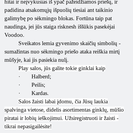
hitai ir neįvykusias iš ypač pažeidžiamos priešų, ir
padidina atsakomųjų išpuolių tiesiai ant taikinio
galimybę po sėkmingo blokas. Fortūna taip pat
naudinga, jei jūs staiga risknesh iššūkis pasekėjai
Voodoo.
Sveikatos lemia gyvenimo skaičių simbolių -
sumažintas nuo sėkmingo priešo ataka reiškia mirtį
mūšyje, kai jis pasiekia nulį.
Play salos, jūs galite tokie ginklai kaip
·
Halberd;
·
Peilis;
·
Kardas.
Salos žaisti labai įdomu, čia Jūsų laukia
spalvinga vietose, didelis asortimentas ginklų, mūšio
piratai ir lobių ieškojimui. Užsiregistruoti ir žaisti -
tikrai nepasigailėsite!