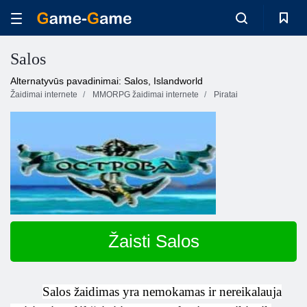
Salos
Alternatyvūs pavadinimai: Salos, Islandworld
Žaidimai internete
MMORPG žaidimai internete
Piratai
Žaisti Salos
Salos žaidimas yra nemokamas ir nereikalauja