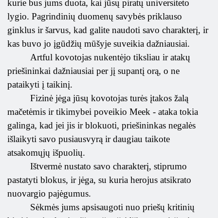
kurie bus jums duota, kai jūsų piratų universiteto
lygio. Pagrindinių duomenų savybės priklauso
ginklus ir šarvus, kad galite naudoti savo charakterį, ir
kas buvo jo įgūdžių mūšyje suveikia dažniausiai.
Artful kovotojas nukentėjo tiksliau ir atakų
priešininkai dažniausiai per jį supantį orą, o ne
pataikyti į taikinį.
Fizinė jėga jūsų kovotojas turės įtakos žalą
mačetėmis ir tikimybei poveikio Meek - ataka tokia
galinga, kad jei jis ir blokuoti, priešininkas negalės
išlaikyti savo pusiausvyrą ir daugiau taikote
atsakomųjų išpuolių.
Ištvermė nustato savo charakterį, stiprumo
pastatyti blokus, ir jėga, su kuria herojus atsikrato
nuovargio pajėgumus.
Sėkmės jums apsisaugoti nuo priešų kritinių