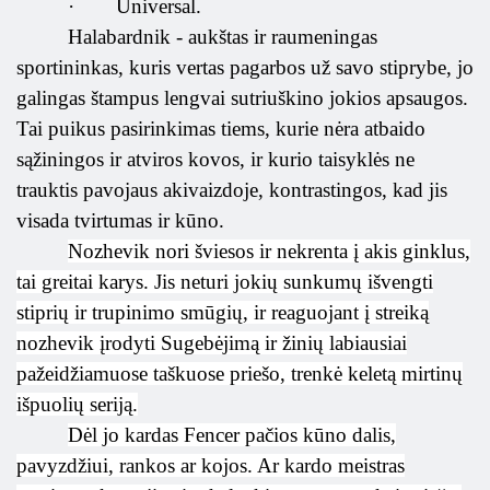
·
Universal.
Halabardnik - aukštas ir raumeningas
sportininkas, kuris vertas pagarbos už savo stiprybe, jo
galingas štampus lengvai sutriuškino jokios apsaugos.
Tai puikus pasirinkimas tiems, kurie nėra atbaido
sąžiningos ir atviros kovos, ir kurio taisyklės ne
trauktis pavojaus akivaizdoje, kontrastingos, kad jis
visada tvirtumas ir kūno.
Nozhevik nori šviesos ir nekrenta į akis ginklus,
tai greitai karys. Jis neturi jokių sunkumų išvengti
stiprių ir trupinimo smūgių, ir reaguojant į streiką
nozhevik įrodyti Sugebėjimą ir žinių labiausiai
pažeidžiamuose taškuose priešo, trenkė keletą mirtinų
išpuolių seriją.
Dėl jo kardas Fencer pačios kūno dalis,
pavyzdžiui, rankos ar kojos. Ar kardo meistras