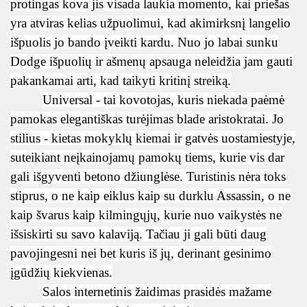
protingas kova jis visada laukia momento, kai priešas
yra atviras kelias užpuolimui, kad akimirksnį langelio
išpuolis jo bando įveikti kardu. Nuo jo labai sunku
Dodge išpuolių ir ašmenų apsauga neleidžia jam gauti
pakankamai arti, kad taikyti kritinį streiką.
Universal - tai kovotojas, kuris niekada paėmė
pamokas elegantiškas turėjimas blade aristokratai. Jo
stilius - kietas mokyklų kiemai ir gatvės uostamiestyje,
suteikiant neįkainojamų pamokų tiems, kurie vis dar
gali išgyventi betono džiunglėse. Turistinis nėra toks
stiprus, o ne kaip eiklus kaip su durklu Assassin, o ne
kaip švarus kaip kilmingųjų, kurie nuo vaikystės ne
išsiskirti su savo kalaviją. Tačiau ji gali būti daug
pavojingesni nei bet kuris iš jų, derinant gesinimo
įgūdžių kiekvienas.
Salos internetinis žaidimas prasidės mažame