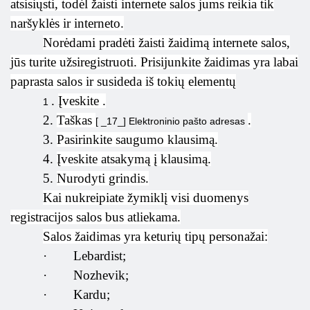
atsisiųsti, todėl žaisti internete salos jums reikia tik
naršyklės ir interneto.
Norėdami pradėti žaisti žaidimą internete salos,
jūs turite užsiregistruoti. Prisijunkite žaidimas yra labai
paprasta salos ir susideda iš tokių elementų
.
Įveskite
.
1
2.
Taškas
.
[ _17_] Elektroninio pašto adresas
3.
Pasirinkite saugumo klausimą.
4.
Įveskite atsakymą į klausimą.
5.
Nurodyti grindis.
Kai nukreipiate žymiklį visi duomenys
registracijos salos bus atliekama.
Salos žaidimas yra keturių tipų personažai:
·
Lebardist;
·
Nozhevik;
·
Kardu;