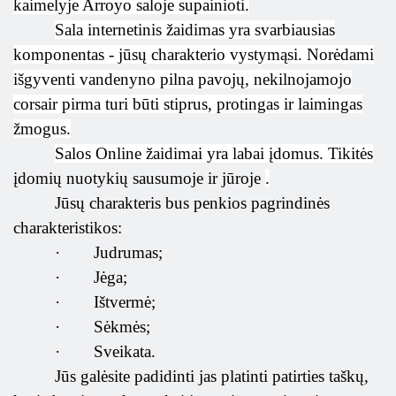
kaimelyje Arroyo saloje supainioti.
Sala internetinis žaidimas yra svarbiausias
komponentas - jūsų charakterio vystymąsi. Norėdami
išgyventi vandenyno pilna pavojų, nekilnojamojo
corsair pirma turi būti stiprus, protingas ir laimingas
žmogus.
Salos Online žaidimai yra labai įdomus. Tikitės
įdomių nuotykių sausumoje ir jūroje
.
Jūsų charakteris bus penkios pagrindinės
charakteristikos:
·
Judrumas;
·
Jėga;
·
Ištvermė;
·
Sėkmės;
·
Sveikata.
Jūs galėsite padidinti jas platinti patirties taškų,