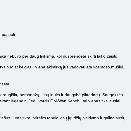
 pasaulį.
taika nebuvo per daug linksma, kol nusprendėte skirti laiko žaisti.
otys nuolat keičiasi. Vieną akimirką jūs vadovaujate kosmoso mūšiui,
visatą.
 be draugiškų personažų, jūsų lauks ir daugybė piktadarių. Saugokitės
itant legendinį Jedi, vardu Obi-Wan Kenobi, tai vienas tiksliausiai
us, jums tikrai prireiks tobulo visų įgūdžių įvaldymo ir galingiausių