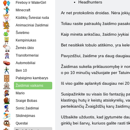
Headhunters
Fireboy ir WaterGirl
Minecraft
Ar net protokolinis droidas. Nėra jokių
Kūdikių Šviesiai ruda
Toliau rasite patrauklų žaidimo pasako
Animaciniai žaidimai
Švietimo
Kaip minėta anksčiau, žaidimo įvykiai 
Kempiniukas
Bet nesitikėk tobulo atitikimo, yra kele
Žemės ūkio
Transformeriai
Pavyzdžiui, žaidime yra daug daugiau ju
Automobiliai
Žaidimas sukelia priklausomybę ir nor
Ben 10
o po 10 minučių važiuojate per Tatuino
Pabėgimo kambarys
Iš viso galite aplankyti daugiau nei 20
Žaidimai vaikams
Mario
Susipažinkite su visais šio fantazijų 
klastingų hutų ir keistų atsiskyrėlių,
Sraigė Bobas
perteikiančių Žvaigždžių karų žaidim
Sonic žaidimai
Slidinėjimas
Užbaikite užduotis, kad įgytumėte daug
ginklų bei šarvų, kuriuos galite rasti t
Questai