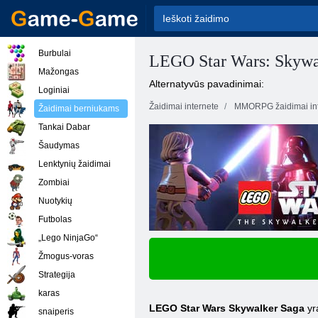
Burbulai
LEGO Star Wars: Skywa
Mažongas
Alternatyvūs pavadinimai:
Loginiai
Žaidimai internete
MMORPG žaidimai int
Žaidimai berniukams
Tankai Dabar
Šaudymas
Lenktynių žaidimai
Zombiai
Nuotykių
Futbolas
„Lego NinjaGo“
Žmogus-voras
Strategija
karas
LEGO Star Wars Skywalker Saga
yra
snaiperis