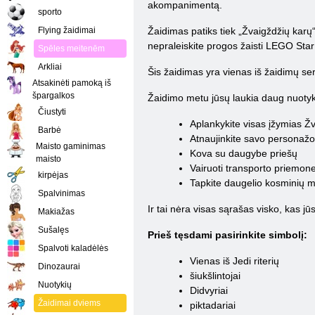
akompanimentą.
sporto
Flying žaidimai
Žaidimas patiks tiek „Žvaigždžių karų“
nepraleiskite progos žaisti LEGO St
Spēles meitenēm
Arkliai
Šis žaidimas yra vienas iš žaidimų ser
Atsakinėti pamoką iš
špargalkos
Žaidimo metu jūsų laukia daug nuotyk
Čiustyti
Aplankykite visas įžymias Žv
Barbė
Atnaujinkite savo personažo 
Maisto gaminimas
Kova su daugybe priešų
maisto
Vairuoti transporto priemon
kirpėjas
Tapkite daugelio kosminių m
Spalvinimas
Ir tai nėra visas sąrašas visko, kas jū
Makiažas
Sušalęs
Prieš tęsdami pasirinkite simbolį:
Spalvoti kaladėlės
Vienas iš Jedi riterių
Dinozaurai
šiukšlintojai
Nuotykių
Didvyriai
Žaidimai dviems
piktadariai