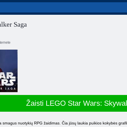
lker Saga
ernete
Žaisti LEGO Star Wars: Skywa
 smagus nuotykių RPG žaidimas. Čia jūsų laukia puikios kokybės grafika,