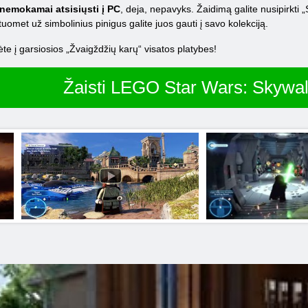
nemokamai atsisiųsti į PC
, deja, nepavyks. Žaidimą galite nusipirkti „
uomet už simbolinius pinigus galite juos gauti į savo kolekciją.
te į garsiosios „Žvaigždžių karų“ visatos platybes!
Žaisti LEGO Star Wars: Skywa