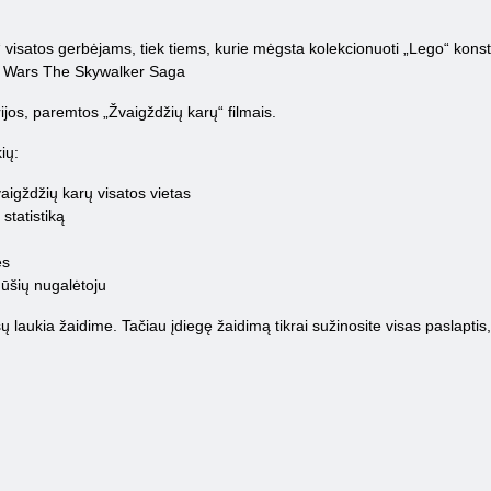
 visatos gerbėjams, tiek tiems, kurie mėgsta kolekcionuoti „Lego“ konstr
ar Wars The Skywalker Saga
ijos, paremtos „Žvaigždžių karų“ filmais.
ių:
aigždžių karų visatos vietas
statistiką
es
ūšių nugalėtoju
sų laukia žaidime. Tačiau įdiegę žaidimą tikrai sužinosite visas paslaptis