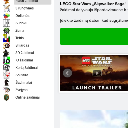
Flash žaidimai
LEGO Star Wars „Skywalker Saga“ 
3 rungtynės
žaidimai dalyvauja išpardavimuose ir t
Dėlionės
Įdiekite žaidimą dabar, kad sugrįžtumė
Sudoku
Zuma
Tetris
Biliardas
3D žaidimai
IO žaidimai
Kortų žaidimai
Solitaire
Šachmatai
Žvejyba
Online žaidimai