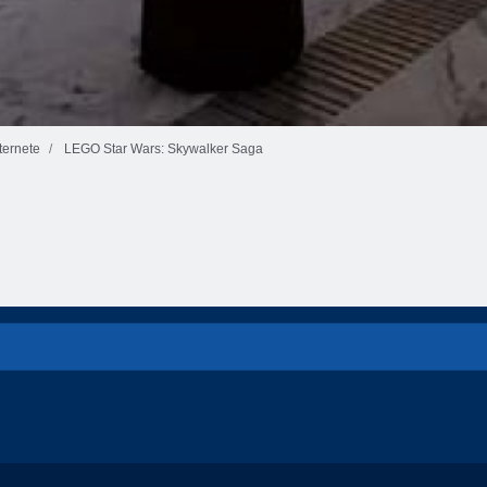
ernete
LEGO Star Wars: Skywalker Saga