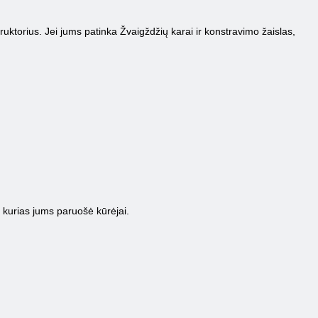
uktorius. Jei jums patinka Žvaigždžių karai ir konstravimo žaislas,
, kurias jums paruošė kūrėjai.