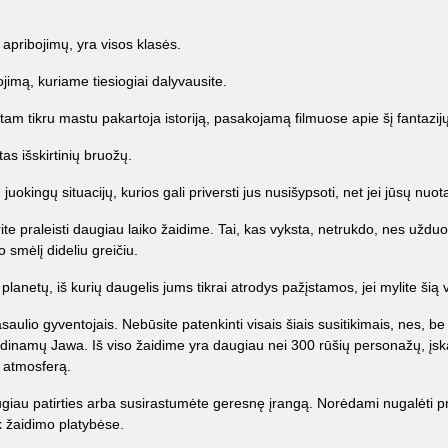
 apribojimų, yra visos klasės.
jimą, kuriame tiesiogiai dalyvausite.
tam tikru mastu pakartoja istoriją, pasakojamą filmuose apie šį fantazijų
tas išskirtinių bruožų.
okingų situacijų, kurios gali priversti jus nusišypsoti, net jei jūsų nuo
ite praleisti daugiau laiko žaidime. Tai, kas vyksta, netrukdo, nes uždu
 smėlį dideliu greičiu.
 planetų, iš kurių daugelis jums tikrai atrodys pažįstamos, jei mylite šią 
pasaulio gyventojais. Nebūsite patenkinti visais šiais susitikimais, nes,
 vadinamų Jawa. Iš viso žaidime yra daugiau nei 300 rūšių personažų, įska
ų atmosferą.
iau patirties arba susirastumėte geresnę įrangą. Norėdami nugalėti prieš
ik žaidimo platybėse.