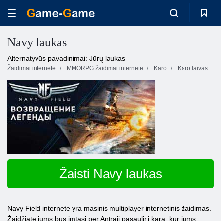
Navy laukas
Alternatyvūs pavadinimai: Jūrų laukas
Žaidimai internete
MMORPG žaidimai internete
Karo
Karo laivas
Žaisti Navy laukas
Navy Field internete yra masinis multiplayer internetinis žaidimas.
Žaidžiate jums bus imtasi per Antrąjį pasaulinį karą, kur jums