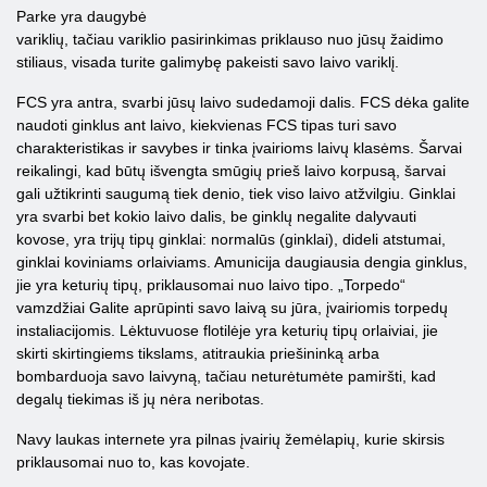
Parke yra daugybė
variklių, tačiau variklio pasirinkimas priklauso nuo jūsų žaidimo
stiliaus, visada turite galimybę pakeisti savo laivo variklį.
FCS yra antra, svarbi jūsų laivo sudedamoji dalis. FCS dėka galite
naudoti ginklus ant laivo, kiekvienas FCS tipas turi savo
charakteristikas ir savybes ir tinka įvairioms laivų klasėms. Šarvai
reikalingi, kad būtų išvengta smūgių prieš laivo korpusą, šarvai
gali užtikrinti saugumą tiek denio, tiek viso laivo atžvilgiu. Ginklai
yra svarbi bet kokio laivo dalis, be ginklų negalite dalyvauti
kovose, yra trijų tipų ginklai: normalūs (ginklai), dideli atstumai,
ginklai koviniams orlaiviams. Amunicija daugiausia dengia ginklus,
jie yra keturių tipų, priklausomai nuo laivo tipo. „Torpedo“
vamzdžiai Galite aprūpinti savo laivą su jūra, įvairiomis torpedų
instaliacijomis. Lėktuvuose flotilėje yra keturių tipų orlaiviai, jie
skirti skirtingiems tikslams, atitraukia priešininką arba
bombarduoja savo laivyną, tačiau neturėtumėte pamiršti, kad
degalų tiekimas iš jų nėra neribotas.
Navy laukas internete yra pilnas įvairių žemėlapių, kurie skirsis
priklausomai nuo to, kas kovojate.