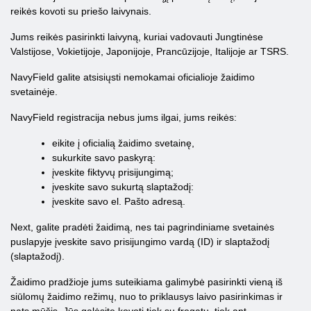
reikės kovoti su priešo laivynais.
Jums reikės pasirinkti laivyną, kuriai vadovauti Jungtinėse
Valstijose, Vokietijoje, Japonijoje, Prancūzijoje, Italijoje ar TSRS.
NavyField galite atsisiųsti nemokamai oficialioje žaidimo
svetainėje.
NavyField registracija nebus jums ilgai, jums reikės:
eikite į oficialią žaidimo svetainę,
sukurkite savo paskyrą:
įveskite fiktyvų prisijungimą;
įveskite savo sukurtą slaptažodį:
įveskite savo el. Pašto adresą.
Next, galite pradėti žaidimą, nes tai pagrindiniame svetainės
puslapyje įveskite savo prisijungimo vardą (ID) ir slaptažodį
(slaptažodį).
Žaidimo pradžioje jums suteikiama galimybė pasirinkti vieną iš
siūlomų žaidimo režimų, nuo to priklausys laivo pasirinkimas ir