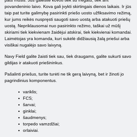
pats mūšis. Jūs galėsite kovoti tiek su fregatu, tiek ant
povandeninio laivo. Kova gali įvykti skirtingais dienos laikais. Ir jūs
taip pat turite galimybę pasirinkti priešo uosto užfiksavimo režimą,
kur jums reikės nuspręsti saugoti savo uostą arba atakuoti priešų
uostą. Nepriklausomai nuo pasirinkto režimo, taškai už mūšį
skiriami tiek kiekvienam žaidėjui atskirai, tiek kiekvienai komandai.
Laimėtojas yra komanda, kuri sukėlė didžiausią žalą priešui arba
visiškai nugalėjo savo laivyną.
Navy Field galite žaisti tiek sau, tiek draugams, galite sukurti savo
gildijas ir atakuoti priešininkus.
Pašalinti priešus, turite turėti ne tik gerą laivyną, bet ir žinoti jo
pagrindinius komponentus.
variklis;
FCS;
šarvai;
ginklai;
šaudmenys;
torpedo vamzdžiai;
orlaiviai.