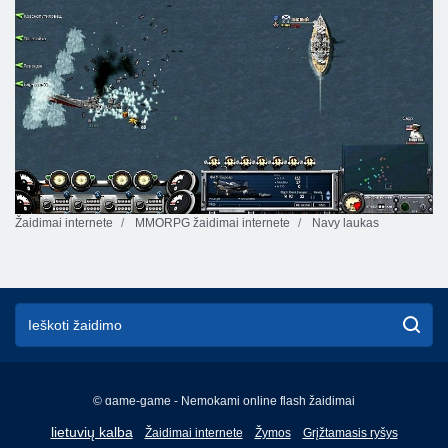
Žaidimai internete
MMORPG žaidimai internete
Navy laukas
© game-game - Nemokami online flash žaidimai
English
lietuvių kalba
Žaidimai internete
Žymos
Grįžtamasis ryšys