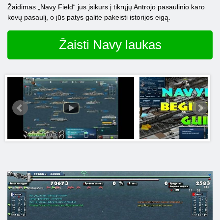
Žaidimas „Navy Field“ jus įsikurs į tikrųjų Antrojo pasaulinio karo
kovų pasaulį, o jūs patys galite pakeisti istorijos eigą.
Žaisti Navy laukas