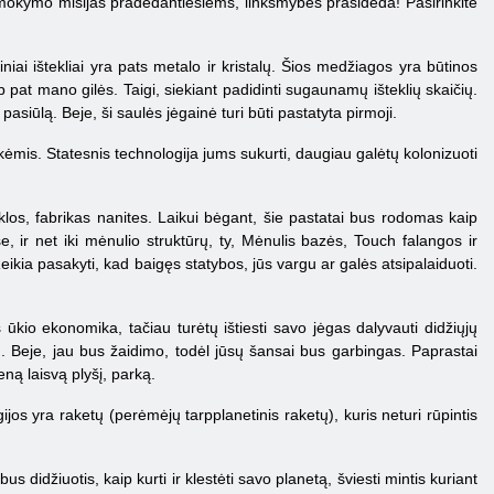
o mokymo misijas pradedantiesiems, linksmybės prasideda! Pasirinkite
niai ištekliai yra pats metalo ir kristalų. Šios medžiagos yra būtinos
p pat mano gilės. Taigi, siekiant padidinti sugaunamų išteklių skaičių.
pasiūlą. Beje, ši saulės jėgainė turi būti pastatyta pirmoji.
rekėmis. Statesnis technologija jums sukurti, daugiau galėtų kolonizuoti
klos, fabrikas nanites. Laikui bėgant, šie pastatai bus rodomas kaip
e, ir net iki mėnulio struktūrų, ty, Mėnulis bazės, Touch falangos ir
Reikia pasakyti, kad baigęs statybos, jūs vargu ar galės atsipalaiduoti.
kio ekonomika, tačiau turėtų ištiesti savo jėgas dalyvauti didžiųjų
o). Beje, jau bus žaidimo, todėl jūsų šansai bus garbingas. Paprastai
eną laisvą plyšį, parką.
os yra raketų (perėmėjų tarpplanetinis raketų), kuris neturi rūpintis
idžiuotis, kaip kurti ir klestėti savo planetą, šviesti mintis kuriant