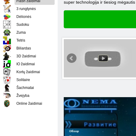
Flash žaidimai
super technologija ir tiesiog mėgaut
3 rungtynės
Dėlionės
Sudoku
Zuma
Tetris
Biliardas
3D žaidimai
IO žaidimai
Kortų žaidimai
Solitaire
Šachmatai
Žvejyba
Online žaidimai