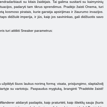
radarbiauti su kitais žaidėjais. Tai galima susitarti su kaimyninių
 situacijos, padaryti tam tikrus sprendimus. Pradėjo žaisti Onema, turi
tą kosmoso piratais, kurie garsėja apsirijimas ir žiaurumo invazijos.
ps didžiulė imperija, ir jūs, kaip jos savininkas, gali didžiuotis savo
s turi atitikti Sneaker parametrus:
 užpildyti šiuos laukus norimą formą: visata, prisijungimo, slaptažodį
tartyje su vartotoju. Paspaudus mygtuką, branginti "Pradėkite žaisti!
nderer atidaryti paslaptis, kaip praturtėti, kaip išteklių sauja (kuris