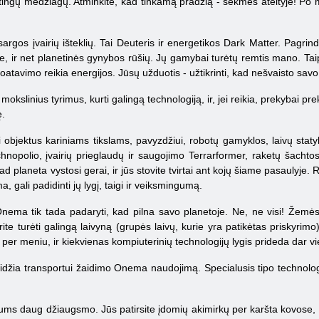
ertingų medžiagų. Atminkite, kad tinkamą pradžią - sėkmės ateityje! P
rgos įvairių išteklių. Tai Deuteris ir energetikos Dark Matter. Pagrindi
yne, ir net planetinės gynybos rūšių. Jų gamybai turėtų remtis mano. Tai
loatavimo reikia energijos. Jūsų užduotis - užtikrinti, kad nešvaisto savo 
mokslinius tyrimus, kurti galingą technologiją, ir, jei reikia, prekybai p
ę.
i objektus
kariniams tikslams, pavyzdžiui, robotų gamyklos, laivų staty
hnopolio, įvairių prieglaudų ir saugojimo Terrarformer, raketų šachtos
ad planeta vystosi gerai, ir jūs stovite tvirtai ant kojų šiame pasaulyje. 
a, gali padidinti jų lygį, taigi ir veiksmingumą.
ema tik tada padaryti, kad pilna savo planetoje. Ne, ne visi! Žemės ū
rite turėti galingą laivyną (grupės laivų, kurie yra patikėtas priskyrim
 per meniu, ir kiekvienas kompiuterinių technologijų lygis prideda dar vi
džia transportui žaidimo Onema naudojimą. Specialusis tipo technologij
s daug džiaugsmo. Jūs patirsite įdomių akimirkų per karšta kovose, bus d