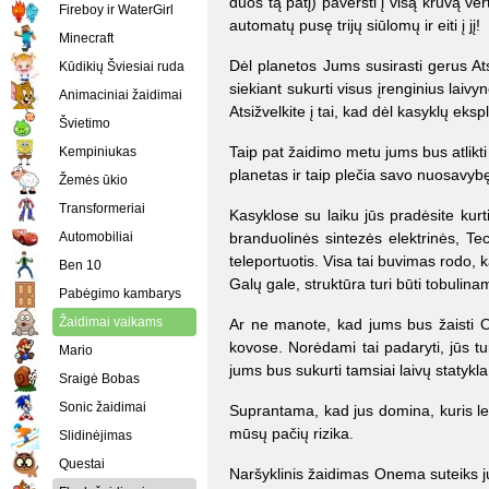
duos tą patį) paversti į visą krūvą v
Fireboy ir WaterGirl
automatų pusę trijų siūlomų ir eiti į jį!
Minecraft
Dėl planetos Jums susirasti gerus Atsa
Kūdikių Šviesiai ruda
siekiant sukurti visus įrenginius laiv
Animaciniai žaidimai
Atsižvelkite į tai, kad dėl kasyklų eksp
Švietimo
Taip pat žaidimo metu jums bus atlikti 
Kempiniukas
planetas ir taip plečia savo nuosavyb
Žemės ūkio
Transformeriai
Kasyklose su laiku jūs pradėsite kurt
Automobiliai
branduolinės sintezės elektrinės, Tec
teleportuotis. Visa tai buvimas rodo, k
Ben 10
Galų gale, struktūra turi būti tobulinam
Pabėgimo kambarys
Žaidimai vaikams
Ar ne manote, kad jums bus žaisti On
kovose. Norėdami tai padaryti, jūs tu
Mario
jums bus sukurti tamsiai laivų statykla
Sraigė Bobas
Sonic žaidimai
Suprantama, kad jus domina, kuris lei
mūsų pačių rizika.
Slidinėjimas
Questai
Naršyklinis žaidimas Onema suteiks jum