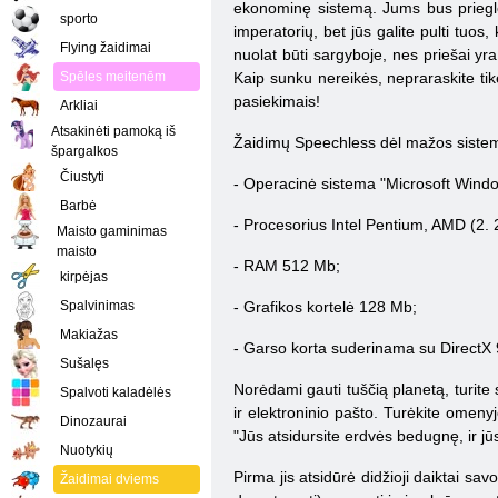
ekonominę sistemą. Jums bus prieglob
sporto
imperatorių, bet jūs galite pulti tuos
Flying žaidimai
nuolat būti sargyboje, nes priešai yr
Spēles meitenēm
Kaip sunku nereikės, nepraraskite tikė
pasiekimais!
Arkliai
Atsakinėti pamoką iš
Žaidimų Speechless dėl mažos sistemo
špargalkos
Čiustyti
- Operacinė sistema "Microsoft Window
Barbė
-
Procesorius
Intel Pentium, AMD (2. 
Maisto gaminimas
maisto
- RAM 512 Mb;
kirpėjas
Spalvinimas
- Grafikos kortelė 128 Mb;
Makiažas
- Garso korta suderinama su DirectX 
Sušalęs
Norėdami gauti tuščią planetą, turite 
Spalvoti kaladėlės
ir elektroninio pašto. Turėkite omeny
Dinozaurai
"Jūs atsidursite erdvės bedugnę, ir jūs 
Nuotykių
Pirma jis atsidūrė didžioji daiktai sa
Žaidimai dviems