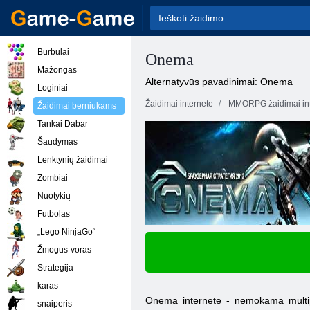
Burbulai
Onema
Mažongas
Alternatyvūs pavadinimai: Onema
Loginiai
Žaidimai internete
MMORPG žaidimai int
Žaidimai berniukams
Tankai Dabar
Šaudymas
Lenktynių žaidimai
Zombiai
Nuotykių
Futbolas
„Lego NinjaGo“
Žmogus-voras
Strategija
karas
Onema internete - nemokama multipla
snaiperis