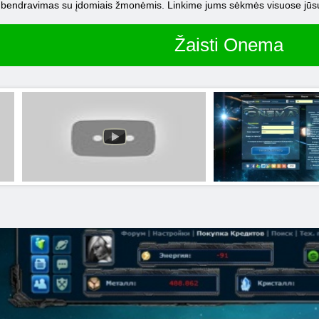
is bendravimas su įdomiais žmonėmis. Linkime jums sėkmės visuose jūs
Žaisti Onema