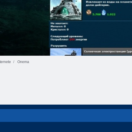
ernete
Onema