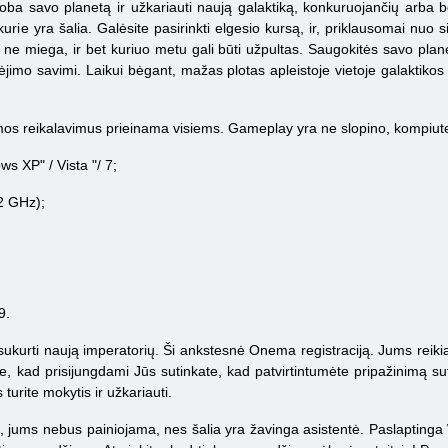
a savo planetą ir užkariauti naują galaktiką, konkuruojančių arba bend
, kurie yra šalia. Galėsite pasirinkti elgesio kursą, ir, priklausomai nuo
a ne miega, ir bet kuriuo metu gali būti užpultas. Saugokitės savo plane
jimo savimi. Laikui bėgant, mažas plotas apleistoje vietoje galaktikos ta
s reikalavimus prieinama visiems. Gameplay yra ne slopino, kompiuteri
s XP" / Vista "/ 7;
2 GHz);
9.
sukurti naują imperatorių. Ši ankstesnė Onema registraciją. Jums reikia
je, kad prisijungdami Jūs sutinkate, kad patvirtintumėte pripažinimą su
turite mokytis ir užkariauti.
vo, jums nebus painiojama, nes šalia yra žavinga asistentė. Paslaptinga Wa