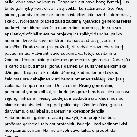
atlikti visus savo veiksmus. Paspaudę ant savo bazę žymeklį, jūs
turite galimybę kontroliuoti visą veiklą, kuri atsiranda. So. Visų
pirma, pamatyti apimtis ir turimus išteklius, kita svarbi informacija,
skaičių. Norėdami pradėti žaisti žaidimą Kylančios generolai reikia
padaryti tam tikras skaičius standartinių operacijų, kurios yra
apsilankyti oficiali svetainė projektą ir užpildyti daugiau paliko
numeris: Įveskite savo elektroninio pašto adresą; Įveskite
anksčiau išrado saugų slaptažodį; Nurodykite savo charakterį
pavadinimas; Patvirtinti savo sutikimą vartotojo susitarimu
žaidimo; Paspauskite prisikėlimo generolai registracija. Dabar jūs
iš karto gali būti imtasi įdomus gameplay, kuris vienareikšmiškai
džiugina. Taip pat atkreipkite dėmesį, kad malonus dalykas:
žaidimas yra gebėjimas kurti bendruomenes žaidėjų, kad jūsų
veiksmai tampa našesnė. Dėl žaidimo Rising generalinių
patogumui yra pokalbiai, su kuria jūs galite bendrauti tiek su savo
sąjungininkais ar tiesiog žaidėjai, ir užduoti savo klausimus su
akimirksniu atsakyti. Taip pat galite siųsti žinutes ištisų grupių
dalyviams, o tai labai supaprastina korespondencija.
Apibendrinant, galime drąsiai pasakyti, kad projektas bus
prašome gerbėjai, taip pat profesinių žaidėjai, kad vadinami visi
nuo jaunas senam. Na, ne eikvoti savo laiką, o pradėti dėl
žaidimo!