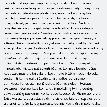
naudoti. Į istoriją, jūs, kaip herojus, su dalimi kariuomenės
veikdamas savo bazę, užimtas padidinti savo dydį ir galią. Jūsų
pagrindinė užduotis yra plėsti ribas, nuomos karių ir jų turinį,
gerinti jų paveldėtojams. Norėdami tai padaryti, jūs turite
prisijungti wit, patirties, intuicijos ir sukurti taktiką. Žaidimo
taisyklės leidžia jums galimybę pasidalinti su kitais žaidėjais
laimėti kaimynines sritis. Svarbu nepamiršti apie savo centrinę
duomenų bazę ir jos specialiųjų požeminių įrenginių, kurių yra
aštuoni. Tai kur kontrolė bus vykdoma visų kitų objektų. Kalbant
apie ginklus, tai per žaidimas Rising generalinių internete teikiamų
įvairių: nuo super lengva būdo pasirinkimas atsižvelgiant į naujus
pokyčius. Kai jūs atnaujinate kareivines iki tam tikro lygio, tai
galima statyti modernią ir specializuotas mašinas, pavyzdžiui,
minoukladchiki, taip pat sukurti būtinas taktinius bombonešius.
Kova žaidimas greitai vyksta, kova truko 5-15 minučių. Norėdami
sustiprinti karinę galią į žaidimą, yra naftos perdirbimo ir
gamyklos, kurios gamina išteklius, būtinus siekiant tvaraus
vystymosi. Galima kaip komanda ir mokslinių tyrimų centrų,
dalyvaujančių puskarininkio korpuso kovose. Be Rising generolai
žaisti yra gana paprasta, valdymo sistema, taip pat sąsajos pati,
yra prieinami. Su keletą paprastų derinių klaviatūra ir pele, galite