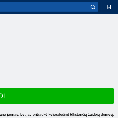
SOL
na jaunas, bet jau pritraukė keliasdešimt tūkstančių žaidėjų dėmesį.