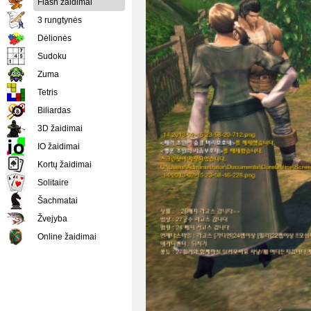
Flash žaidimai
3 rungtynės
Dėlionės
Sudoku
Zuma
Tetris
Biliardas
3D žaidimai
IO žaidimai
Kortų žaidimai
Solitaire
Šachmatai
Žvejyba
Online žaidimai