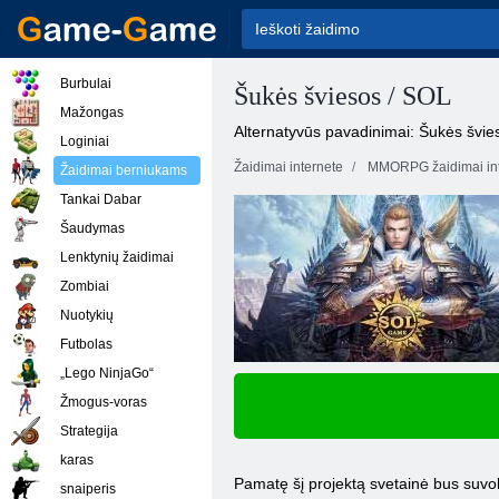
Burbulai
Šukės šviesos / SOL
Mažongas
Alternatyvūs pavadinimai: Šukės švie
Loginiai
Žaidimai internete
MMORPG žaidimai int
Žaidimai berniukams
Tankai Dabar
Šaudymas
Lenktynių žaidimai
Zombiai
Nuotykių
Futbolas
„Lego NinjaGo“
Žmogus-voras
Strategija
karas
Pamatę šį projektą svetainė bus suvok
snaiperis