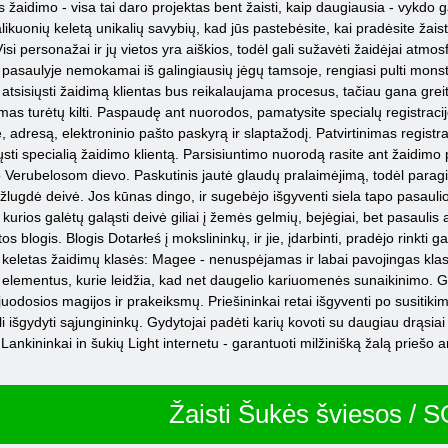
kas žaidimo - visa tai daro projektas bent žaisti, kaip daugiausia - vykd
uonių keletą unikalių savybių, kad jūs pastebėsite, kai pradėsite žaist
i personažai ir jų vietos yra aiškios, todėl gali sužavėti žaidėjai atmosferą
 ir pasaulyje nemokamai iš galingiausių jėgų tamsoje, rengiasi pulti mons
r atsisiųsti žaidimą klientas bus reikalaujama procesus, tačiau gana grei
dimas turėtų kilti. Paspaudę ant nuorodos, pamatysite specialų registracij
 adresą, elektroninio pašto paskyrą ir slaptažodį. Patvirtinimas registracij
iųsti specialią žaidimo klientą. Parsisiuntimo nuorodą rasite ant žaidim
Verubelosom dievo. Paskutinis jautė glaudų pralaimėjimą, todėl paragino 
užlugdė deivė. Jos kūnas dingo, ir sugebėjo išgyventi siela tapo pasaul
, kurios galėtų galąsti deivė giliai į žemės gelmių, bejėgiai, bet pasaulis
 blogis. Blogis Dotarłeś į mokslininkų, ir jie, įdarbinti, pradėjo rinkti 
a keletas žaidimų klasės: Magee - nenuspėjamas ir labai pavojingas kla
elementus, kurie leidžia, kad net daugelio kariuomenės sunaikinimo. Gynė
juodosios magijos ir prakeiksmų. Priešininkai retai išgyventi po susitiki
i išgydyti sąjungininkų. Gydytojai padėti karių kovoti su daugiau drąsiai i
Lankininkai in šukių Light internetu - garantuoti milžinišką žalą priešo ar
Žaisti Šukės šviesos / 