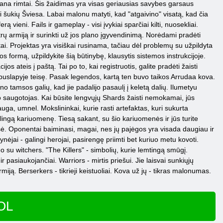
o gana rimtai. Šis žaidimas yra visas geriausias savybes garsaus
i šukių Šviesa. Labai malonu matyti, kad "atgaivino" visatą, kad čia
 vieni. Fails ir gameplay - visi įvykiai sparčiai kilti, nuosekliai.
trų armiją ir surinkti už jos plano įgyvendinimą. Norėdami pradėti
tai. Projektas yra visiškai rusinama, tačiau dėl problemų su užpildyta
os formą, užpildykite šią būtinybę, klausytis sistemos instrukcijoje.
os ateis į paštą. Tai po to, kai registruotis, galite pradėti žaisti
o puslapyje teisę. Pasak legendos, kartą ten buvo taikos Arrudaa kova.
tamsos galių, kad jie padalijo pasaulį į keletą dalių. Ilumetyu
io saugotojas. Kai būsite lengvųjų Shards žaisti nemokamai, jūs
 auga, umnel. Mokslininkai, kurie rasti artefaktas, kuri sukurta
galingą kariuomenę. Tiesą sakant, su šio kariuomenės ir jūs turite
sė. Oponentai baiminasi, magai, nes jų pajėgos yra visada daugiau ir
jai - galingi herojai, pasirengę priimti bet kuriuo metu kovoti.
mo su witchers. "The Killers" - simbolių, kurie lemtingą smūgį.
r pasiaukojančiai. Warriors - mirtis priešui. Jie laisvai sunkiųjų
miją. Berserkers - tikrieji keistuoliai. Kova už jų - tikras malonumas.
SOL