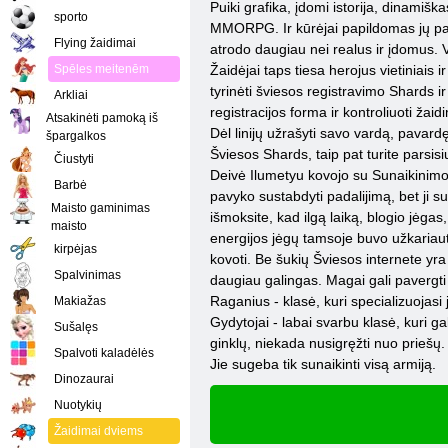
Puiki grafika, įdomi istorija, dinamiš
sporto
MMORPG. Ir kūrėjai papildomas jų palik
Flying žaidimai
atrodo daugiau nei realus ir įdomus. Vis
Spēles meitenēm
Žaidėjai taps tiesa herojus vietiniais
tyrinėti šviesos registravimo Shards i
Arkliai
registracijos forma ir kontroliuoti žai
Atsakinėti pamoką iš
Dėl linijų užrašyti savo vardą, pavardę,
špargalkos
Šviesos Shards, taip pat turite parsis
Čiustyti
Deivė Ilumetyu kovojo su Sunaikinimo 
Barbė
pavyko sustabdyti padalijimą, bet ji s
Maisto gaminimas
išmoksite, kad ilgą laiką, blogio jėgas
maisto
energijos jėgų tamsoje buvo užkariautos
kirpėjas
kovoti. Be šukių Šviesos internete yr
Spalvinimas
daugiau galingas. Magai gali pavergti 
Raganius - klasė, kuri specializuojasi 
Makiažas
Gydytojai - labai svarbu klasė, kuri gal
Sušalęs
ginklų, niekada nusigręžti nuo priešų. 
Spalvoti kaladėlės
Jie sugeba tik sunaikinti visą armiją.
Dinozaurai
Nuotykių
Žaidimai dviems