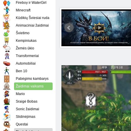
Fireboy ir WaterGirl
Minecraft
Kūdikių Šviesiai ruda
Animaciniai žaidimai
Švietimo
Kempiniukas
Žemės ūkio
Transformeriai
Automobiliai
Ben 10
Pabėgimo kambarys
Žaidimai vaikams
Mario
Sraigė Bobas
Sonic žaidimai
Slidinėjimas
Questai