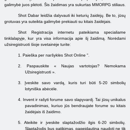
galimybė juos plėtoti. Šis žaidimas yra sukurtas MMORPG stiliaus.
Shot Dabar leidžia dalyvauti iki keturių žaidėjų. Be to, jūsų
grotuvas yra suteikta galimybė prekiauti su kitais žaidėjais.
Shot Registracija internetu pateikiama specialiame
tinklalapyje, kur yra visa informacija apie šį žaidimą. Norėdami
užsiregistruoti šioje svetainėje turite:
1.
Paieška per naršyklės Shot Online ".
2.
Paspauskite «
Naujas vartotojas? Nemokama
Užsiregistruoti
»
.
3.
Įveskite savo vardą, kuris turi būti 5-20 simbolių
lotyniška abėcėle.
4.
Invent ir rašyti forume savo slapyvardį. Tai jūsų unikalus
pavadinimas, kuriuo jūs bendraujate forume su kitais
žaidėjais iš žaidimo.
5.
Ateikite ir įveskite slaptažodžio ilgis 6-20 simbolių.
Slaptažodis bus patikimas, pageidautina naudoti ne tik