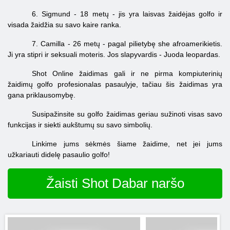
6. Sigmund - 18 metų - jis yra laisvas žaidėjas golfo ir
visada žaidžia su savo kaire ranka.
7. Camilla - 26 metų - pagal pilietybę she afroamerikietis.
Ji yra stipri ir seksuali moteris. Jos slapyvardis - Juoda leopardas.
Shot Online žaidimas gali ir ne pirma kompiuterinių
žaidimų golfo profesionalas pasaulyje, tačiau šis žaidimas yra
gana priklausomybę.
Susipažinsite su golfo žaidimas geriau sužinoti visas savo
funkcijas ir siekti aukštumų su savo simbolių.
Linkime jums sėkmės šiame žaidime, net jei jums
užkariauti didelę pasaulio golfo!
Žaisti Shot Dabar naršo