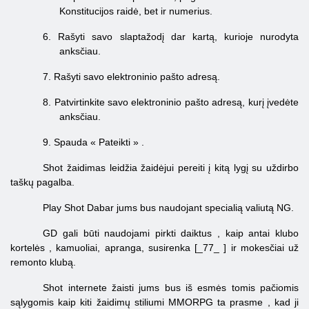
Konstitucijos raidė, bet ir numerius.
6.
Rašyti savo slaptažodį dar kartą, kurioje nurodyta
anksčiau.
7.
Rašyti savo elektroninio pašto adresą.
8.
Patvirtinkite savo elektroninio pašto adresą, kurį įvedėte
anksčiau.
9.
Spauda «
Pateikti
»
.
Shot žaidimas leidžia žaidėjui pereiti į kitą lygį su uždirbo
taškų pagalba.
Play Shot Dabar jums bus naudojant specialią valiutą NG.
GD
gali būti naudojami
pirkti daiktus
, kaip antai
klubo
kortelės
, kamuoliai, apranga, susirenka [_77_ ] ir
mokesčiai už
remonto
klubą.
Shot internete žaisti jums bus iš esmės tomis pačiomis
sąlygomis kaip kiti žaidimų stiliumi
MMORPG
ta prasme
, kad
ji