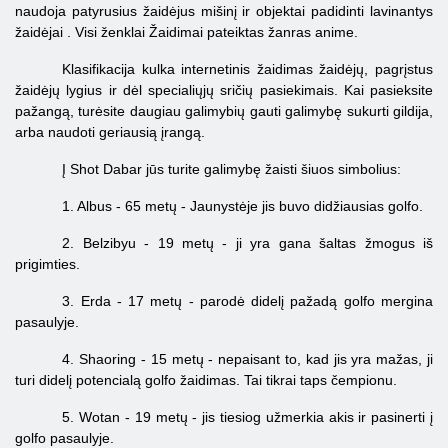
naudoja
patyrusius žaidėjus
mišinį ir objektai
padidinti
lavinantys
žaidėjai
.
Visi ženklai
Žaidimai
pateiktas žanras
anime.
Klasifikacija kulka internetinis žaidimas žaidėjų, pagrįstus
žaidėjų lygius ir dėl specialiųjų sričių pasiekimais. Kai pasieksite
pažangą, turėsite daugiau galimybių gauti galimybę sukurti gildija,
arba naudoti geriausią įrangą.
Į Shot Dabar jūs turite galimybę žaisti šiuos simbolius:
1. Albus - 65 metų - Jaunystėje jis buvo didžiausias golfo.
2. Belzibyu - 19 metų - ji yra gana šaltas žmogus iš
prigimties.
3. Erda - 17 metų - parodė didelį pažadą golfo mergina
pasaulyje.
4. Shaoring - 15 metų - nepaisant to, kad jis yra mažas, ji
turi didelį potencialą golfo žaidimas. Tai tikrai taps čempionu.
5. Wotan - 19 metų - jis tiesiog užmerkia akis ir pasinerti į
golfo pasaulyje.