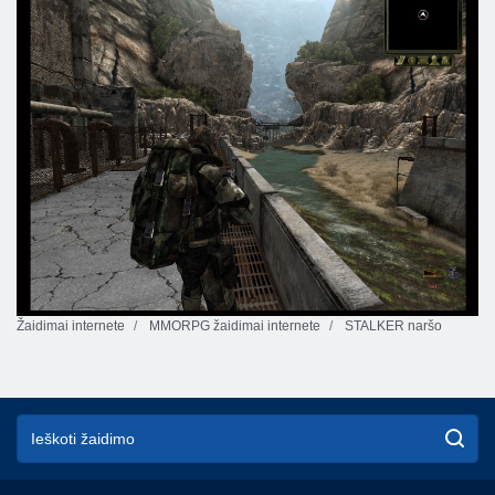
Žaidimai internete
MMORPG žaidimai internete
STALKER naršo