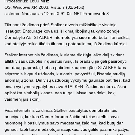
Procesorius: 1800 MHz
OS: Windows XP, 2003, Vista, 7 (32/64bit)
sistema: Naujausias "DirectX 9". 0c. NET Framework 3.
Tikrinant žaidimas prieš Stalker atveria milžiniškoje visatoje
išsaugoti Entourage kova už išlikimą ribojimų taikymo zonoje
Černobylio AE. STALKER internete yra šiuo metu beta. Tai reiškia,
kad ateityje reikia tikėtis tik naujų patobulinimų iš žaidimo kūrėjai.
Stalker internetinis žaidimas, kuriame didžiąją laiko dalį skiriant
atlikti visas užduotis ir questus rūšių. Iš pradžių jie gali pasirodyti
per daug paprasta, bet su patirtimi kaupimo jūsų STALKER taps
stipresnis ir gauti užduotis, kuriomis, pavyzdžiui, išsamią studiją
anomalijų zona. Dėl visų užduočių vykdymu gaunate patirties, kad
eina į vystymosi ypatybes savo STALKER. Žaidimas nėra aiškiai
apibrėžta simbolių klases, nes tu gali laisvai pasirinkti, kokį
vaidmenį jūs skonį.
Visa internetinis žaidimas Stalker pastatytas demokratiniais
principais, kur kas Gamer forumo žaidimai teisę skelbti savo
nuomonę ir pasiūlymus savo mėgstamą žaidimą, kad būtų dar
geriau. Tapti tarp medžiotojai naujokas. Jūs galite pasirinkti patys,