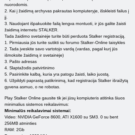
nuorodomis.
2. Kai į žaidimą archyvas pakrautas kompiuteryje, išskleisti failus į
jį.
3. Naudojant išpakuokite failą lengva montuoti, ir jūs galite žaisti
žaidimą internetu STALKER.
Tada žaidimo svetainėje turite būti perduota Stalker registraciją.
1. Pirmiausia jūs turite sutikti su forumo Stalker-Online taisykles
2. Tada įveskite savo vartotojo vardą (vardas, pagal kurį jūs
išmoksite žaidimą ir svetainėje)
3. Pašto adresas
4. Slaptažodis patvirtinimo
5. Pasirinkite kalbą, kuria yra patogu žaisti, laiko juostą.
6. Užpildyti paprastą patikrinimą, kad registracija Stalker išraižytą
gyvena asmuo, o ne robotas.
Play Stalker Online gausite tik jei jūsų kompiuteris atitinka šiuos
minimalius sistemos reikalavimus:
Minimalūs reikalavimai sistemai:
Video: NVIDIA GeForce 8600, ATI X1600 su SM3. 0 su bent
256MB atminties
RAM: 2Gb