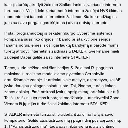
kaip jis turėtų atrodyti žaidimo Stalker lankosi įvairiuose interneto
forumuose. Visi didelė kariuomenė interneto žaidėjai NVS tikimasi
momento, kai tas pats internetinis žaidimas Stalker nudžiugins
juos su savo pergalingas išėjimas į atvirų erdvių internete.
Ir štai, programuotojų iš Jekaterinburgo Cybertime sistemos
kompanija susirinko drąsos, ir bando prisitaikyti prie serijos
fanams norus, ėmėsi šios ilgai lauktą bandymą ir parodė mums
turėtų atrodyti internetinis žaidimas STALKER. Sveikiname mieli
žaidėjai! Dabar galite žaisti internete STALKER!
Tiems, kurie nežino. Visi šios serijos S. žaidimai R. pagrįstos
maksimaliu realizmo modeliavimo gyvenimo Černobylio
draudžiamoje zonoje. Ir artimiausioje ateityje, alternatyva, kai AE
įvyko daugiau galingas spinduliuote. Tai, žinoma, turėjo įtakos
zonos aplinką. Ėmė atsirasti įvairių apsigimimų, artefaktus ir tt §
Tai šių reiškinių tyrimas ir spręsti medžiotojai - atsiskyrėliai Zone.
Vienam iš jų ir jūs turite žaisti žaidimą internetu STALKER.
STALKER internete turi žaisti pradedant žaidimo failą iš savo
kompiuterio. Galite atsisiųsti žaidimą į pagrindinį puslapį žaidimą.
1. Į "Parsisiųsti žaidimą", tada pasirinkite vieną iš atsisiuntimo