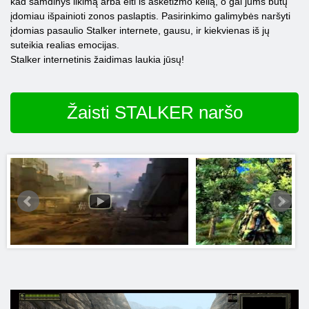
kad samdinys likimą arba eiti iš asketizmo kelią, o gal jums būtų
įdomiau išpainioti zonos paslaptis. Pasirinkimo galimybės naršyti
įdomias pasaulio Stalker internete, gausu, ir kiekvienas iš jų
suteikia realias emocijas.
Stalker internetinis žaidimas laukia jūsų!
Žaisti STALKER naršo