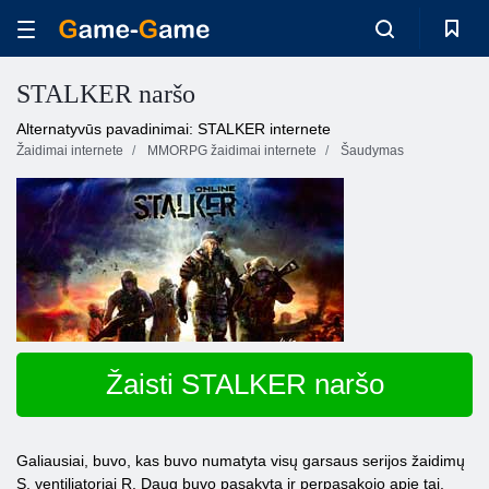
STALKER naršo
Alternatyvūs pavadinimai: STALKER internete
Žaidimai internete
MMORPG žaidimai internete
Šaudymas
Žaisti STALKER naršo
Galiausiai, buvo, kas buvo numatyta visų garsaus serijos žaidimų
S. ventiliatoriai R. Daug buvo pasakyta ir perpasakojo apie tai,