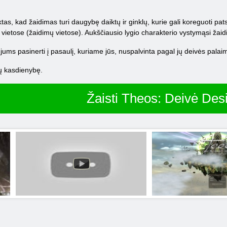
tas, kad žaidimas turi daugybę daiktų ir ginklų, kurie gali koreguoti pats
e vietose (žaidimų vietose). Aukščiausio lygio charakterio vystymąsi žai
jums pasinerti į pasaulį, kuriame jūs, nuspalvinta pagal jų deivės pal
ų kasdienybę.
Žaisti Theos: Deivė Des