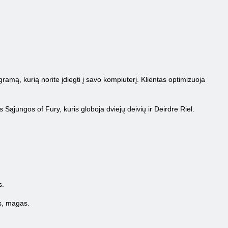
gramą, kurią norite įdiegti į savo kompiuterį. Klientas optimizuoja
Sąjungos of Fury, kuris globoja dviejų deivių ir Deirdre Riel.
s.
ys, magas.