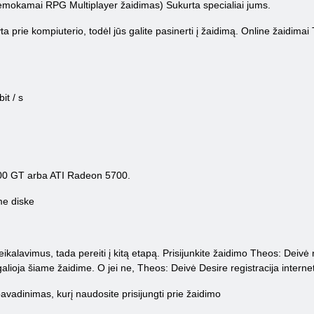
emokamai RPG Multiplayer žaidimas) Sukurta specialiai jums.
tyta prie kompiuterio, todėl jūs galite pasinerti į žaidimą. Online žaidi
it / s
500 GT arba ATI Radeon 5700.
me diske
eikalavimus, tada pereiti į kitą etapą. Prisijunkite žaidimo Theos: Deivė
 galioja šiame žaidime. O jei ne, Theos: Deivė Desire registracija intern
 pavadinimas, kurį naudosite prisijungti prie žaidimo