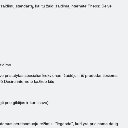
žaidimų standartą, kai tu žaidi žaidimą internete Theos: Deivė
žaidimo.
vo pristatytas specialiai kiekvienam žaidėjui - iš pradedantiesiems,
vė Desire internete kažkuo kitu.
 prie gildijos ir kurti savo)
iai įdomus pereinamuoju režimu - "legenda", kuri yra prieinama daug