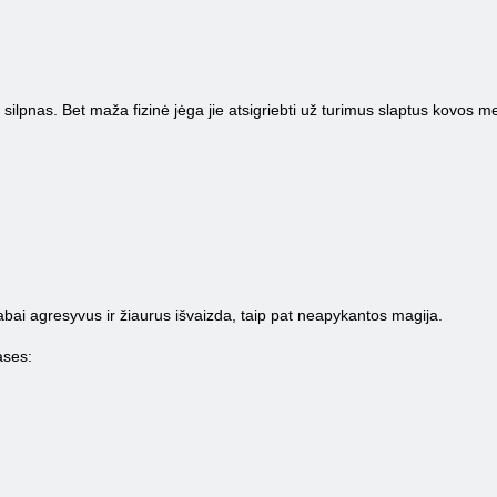
i silpnas. Bet maža fizinė jėga jie atsigriebti už turimus slaptus kovos m
abai agresyvus ir žiaurus išvaizda, taip pat neapykantos magija.
ases: