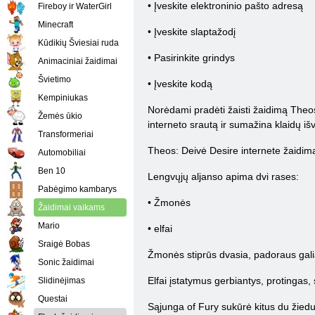
• Įveskite elektroninio pašto adresą
Fireboy ir WaterGirl
Minecraft
• Įveskite slaptažodį
Kūdikių Šviesiai ruda
• Pasirinkite grindys
Animaciniai žaidimai
Švietimo
• Įveskite kodą
Kempiniukas
Norėdami pradėti žaisti žaidimą Theos: 
Žemės ūkio
interneto srautą ir sumažina klaidų išv
Transformeriai
Theos: Deivė Desire internete žaidimas
Automobiliai
Ben 10
Lengvųjų aljanso apima dvi rases:
Pabėgimo kambarys
• Žmonės
Žaidimai vaikams
Mario
• elfai
Sraigė Bobas
Žmonės stiprūs dvasia, padoraus galią
Sonic žaidimai
Elfai įstatymus gerbiantys, protingas,
Slidinėjimas
Questai
Sąjunga of Fury sukūrė kitus du žiedu