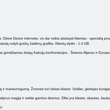
Deivė Desire internete, vis dar reikia atsisiųsti klientas - specialią pro
aizdą rodyti gražių žaidimų grafika. Klientų dydis - 1,4 GB.
 grindžiamas dviejų frakcijų konfrontacijos - Šviesos Aljanso ir Europos 
 ir manevringumą. Žmonės turi tokias klases: Soldier, globėjas kuniga
 stiprus magija ir sekite gamtos dėsnius. Elfai yra klasės: skautas, šaul
s: