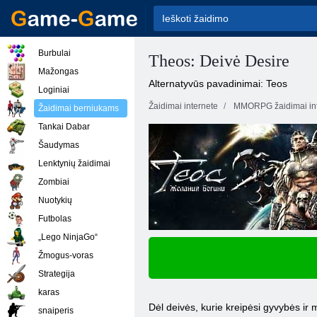
Burbulai
Theos: Deivė Desire
Mažongas
Alternatyvūs pavadinimai: Teos
Loginiai
Žaidimai internete
MMORPG žaidimai int
Žaidimai berniukams
Tankai Dabar
Šaudymas
Lenktynių žaidimai
Zombiai
Nuotykių
Futbolas
„Lego NinjaGo“
Žmogus-voras
Strategija
karas
Dėl deivės, kurie kreipėsi gyvybės ir 
snaiperis