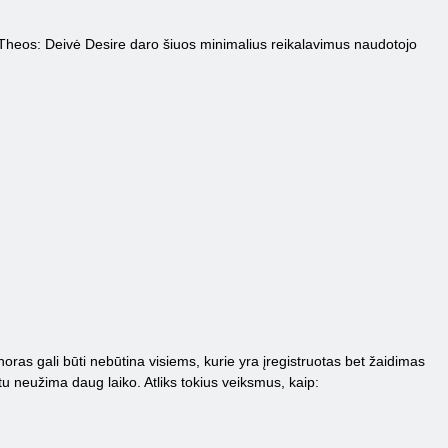
mai Theos: Deivė Desire daro šiuos minimalius reikalavimus naudotojo
 noras gali būti nebūtina visiems, kurie yra įregistruotas bet žaidimas
etu neužima daug laiko. Atliks tokius veiksmus, kaip: