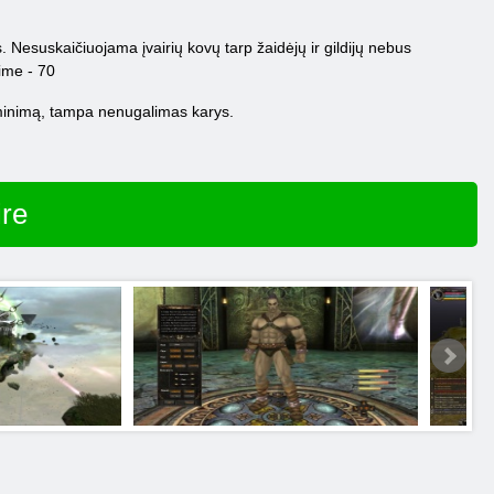
. Nesuskaičiuojama įvairių kovų tarp žaidėjų ir gildijų nebus
dime - 70
aiminimą, tampa nenugalimas karys.
ire