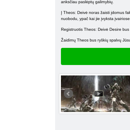
anksčiau paslėptų galimybių.
Į Theos: Deivė noras žaisti įdomus fak
nuobodu, ypač kai jie įvyksta įvairios
Registruotis Theos: Deivė Desire bus 
Žaidimų Theos bus ryškių spalvų Jūs