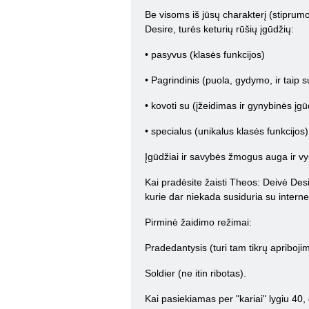
Be visoms iš jūsų charakterį (stiprum
Desire, turės keturių rūšių įgūdžių:
• pasyvus (klasės funkcijos)
• Pagrindinis (puola, gydymo, ir taip su
• kovoti su (įžeidimas ir gynybinės įgū
• specialus (unikalus klasės funkcijos)
Įgūdžiai ir savybės žmogus auga ir vys
Kai pradėsite žaisti Theos: Deivė Desi
kurie dar niekada susiduria su interne
Pirminė žaidimo režimai:
Pradedantysis (turi tam tikrų apribojimų
Soldier (ne itin ribotas).
Kai pasiekiamas per "kariai" lygiu 40,