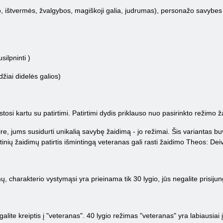
o, ištvermės, žvalgybos, magiškoji galia, judrumas), personažo savybes 
silpninti )
džiai didelės galios)
tosi kartu su patirtimi. Patirtimi dydis priklauso nuo pasirinkto režimo 
re, jums susidurti unikalią savybę žaidimą - jo režimai. Šis variantas bu
tinių žaidimų patirtis išmintingą veteranas gali rasti žaidimo Theos: Dei
, charakterio vystymąsi yra prieinama tik 30 lygio, jūs negalite prisijungti
 galite kreiptis į "veteranas". 40 lygio režimas "veteranas" yra labiaus