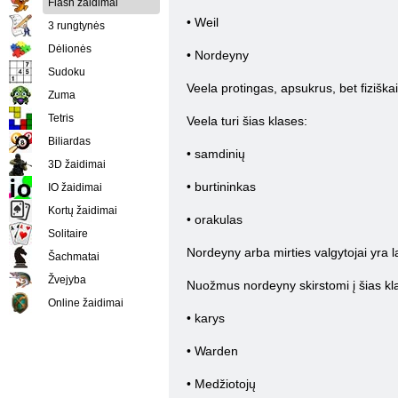
Flash žaidimai
• Weil
3 rungtynės
Dėlionės
• Nordeyny
Sudoku
Veela protingas, apsukrus, bet fiziška
Zuma
Tetris
Veela turi šias klases:
Biliardas
• samdinių
3D žaidimai
• burtininkas
IO žaidimai
Kortų žaidimai
• orakulas
Solitaire
Nordeyny arba mirties valgytojai yra l
Šachmatai
Žvejyba
Nuožmus nordeyny skirstomi į šias kl
Online žaidimai
• karys
• Warden
• Medžiotojų