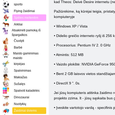
kad Theos: Deivė Desire internetu (n
sporto
Flying žaidimai
Pažiūrėkime, ką kūrėjai teigia, prista
kompiuteryje
Spēles meitenēm
Arkliai
• Windows XP / Vista
Atsakinėti pamoką iš
špargalkos
• Didelio greičio interneto ryšį iš 256 kb
Čiustyti
• Procesorius: Pentium IV 2. 0 GHz
Barbė
Maisto gaminimas
• Atmintis: 512 MB
maisto
kirpėjas
• Vaizdo plokštė: NVIDIA GeForce 9
Spalvinimas
• Bent 2 GB laisvos vietos standžiaja
Makiažas
• DirectX 9 ". 0s.
Sušalęs
Spalvoti kaladėlės
Jei jūsų kompiuteris atitinka žaidimo r
Dinozaurai
projekto zzima. lt - jūsų sąskaita bus
Nuotykių
• Įveskite vartotojo vardą - specifinis
Žaidimai dviems