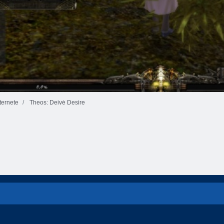
ernete
Theos: Deivė Desire