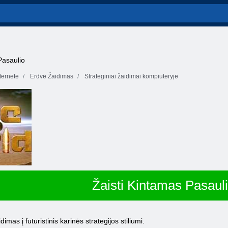
Pasaulio
ernete
Erdvė Žaidimas
Strateginiai žaidimai kompiuteryje
Žaisti Kintamas Pasaul
imas į futuristinis karinės strategijos stiliumi.