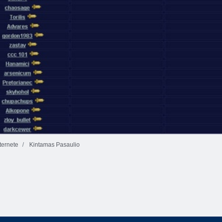
ernete
Kintamas Pasaulio