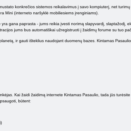
stato konkrečios sistemos reikalavimus į savo kompiuterį, net turimų mob
a Mini (interneto naršyklė mobiliesiems įrenginiams).
e yra gana paprasta - jums reikia įvesti norimą slapyvardį, slaptažodį, e
tracijos jums bus automatiškai užregistruoti į žaidimų forume su tuo pač
 planetą, ir gauti išteklius naudojant duomenų bazes. Kintamas Pasaulio in
kėjas. Kai žaidi žaidimą internete Kintamas Pasaulio, tada jūs turėsite gal
apsaugoti, būtent:
i)