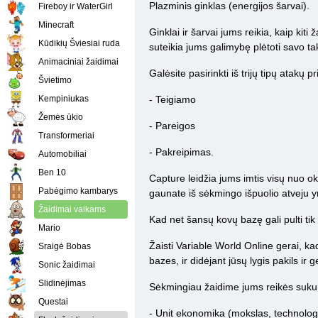
Plazminis ginklas (energijos šarvai).
Fireboy ir WaterGirl
Minecraft
Ginklai ir šarvai jums reikia, kaip kiti
Kūdikių Šviesiai ruda
suteikia jums galimybę plėtoti savo tak
Animaciniai žaidimai
Galėsite pasirinkti iš trijų tipų atakų 
Švietimo
Kempiniukas
- Teigiamo
Žemės ūkio
- Pareigos
Transformeriai
- Pakreipimas.
Automobiliai
Ben 10
Capture leidžia jums imtis visų nuo ok
Pabėgimo kambarys
gaunate iš sėkmingo išpuolio atveju y
Žaidimai vaikams
Kad net šansų kovų bazę gali pulti tik
Mario
Žaisti Variable World Online gerai, ka
Sraigė Bobas
bazes, ir didėjant jūsų lygis pakils ir 
Sonic žaidimai
Slidinėjimas
Sėkmingiau žaidime jums reikės sukur
Questai
- Unit ekonomika (mokslas, technologi