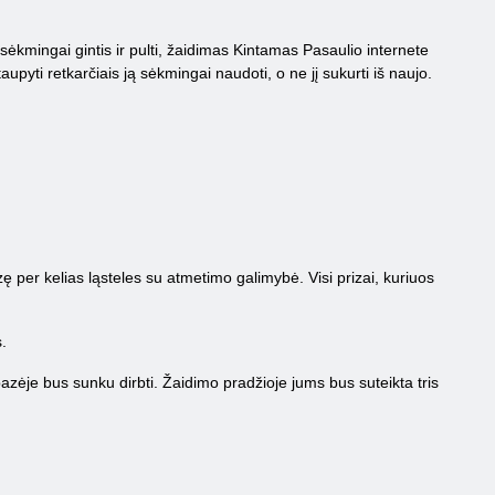
nt sėkmingai gintis ir pulti, žaidimas Kintamas Pasaulio internete
aupyti retkarčiais ją sėkmingai naudoti, o ne jį sukurti iš naujo.
ę per kelias ląsteles su atmetimo galimybė. Visi prizai, kuriuos
.
bazėje bus sunku dirbti. Žaidimo pradžioje jums bus suteikta tris