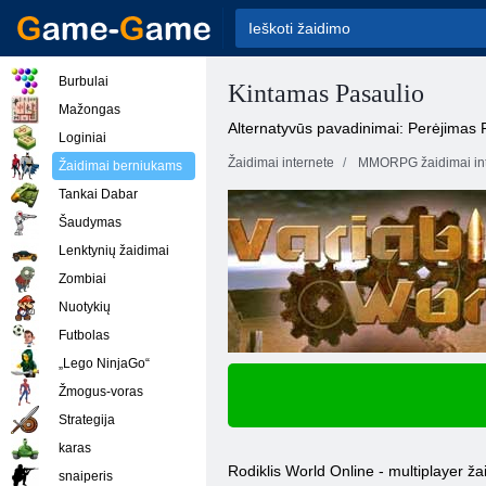
Burbulai
Kintamas Pasaulio
Mažongas
Alternatyvūs pavadinimai: Perėjimas 
Loginiai
Žaidimai internete
MMORPG žaidimai int
Žaidimai berniukams
Tankai Dabar
Šaudymas
Lenktynių žaidimai
Zombiai
Nuotykių
Futbolas
„Lego NinjaGo“
Žmogus-voras
Strategija
karas
Rodiklis World Online - multiplayer žaid
snaiperis