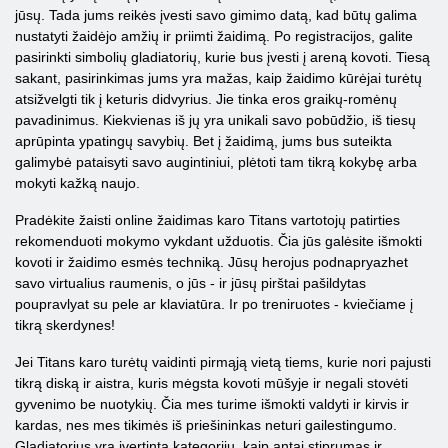
jūsų. Tada jums reikės įvesti savo gimimo datą, kad būtų galima
nustatyti žaidėjo amžių ir priimti žaidimą. Po registracijos, galite
pasirinkti simbolių gladiatorių, kurie bus įvesti į areną kovoti. Tiesą
sakant, pasirinkimas jums yra mažas, kaip žaidimo kūrėjai turėtų
atsižvelgti tik į keturis didvyrius. Jie tinka eros graikų-romėnų
pavadinimus. Kiekvienas iš jų yra unikali savo pobūdžio, iš tiesų
aprūpinta ypatingų savybių. Bet į žaidimą, jums bus suteikta
galimybė pataisyti savo augintiniui, plėtoti tam tikrą kokybę arba
mokyti kažką naujo.
Pradėkite žaisti online žaidimas karo Titans vartotojų patirties
rekomenduoti mokymo vykdant užduotis. Čia jūs galėsite išmokti
kovoti ir žaidimo esmės techniką. Jūsų herojus podnapryazhet
savo virtualius raumenis, o jūs - ir jūsų pirštai pašildytas
poupravlyat su pele ar klaviatūra. Ir po treniruotes - kviečiame į
tikrą skerdynes!
Jei Titans karo turėtų vaidinti pirmąją vietą tiems, kurie nori pajusti
tikrą diską ir aistra, kuris mėgsta kovoti mūšyje ir negali stovėti
gyvenimo be nuotykių. Čia mes turime išmokti valdyti ir kirvis ir
kardas, nes mes tikimės iš priešininkas neturi gailestingumo.
Gladiatorius yra įvertinta kategorijų, kaip antai stiprumas ir