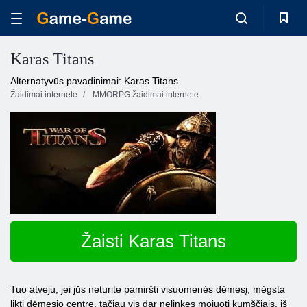
Karas Titans
Alternatyvūs pavadinimai: Karas Titans
Žaidimai internete
MMORPG žaidimai internete
Žaisti Karas Titans
Tuo atveju, jei jūs neturite pamiršti visuomenės dėmesį, mėgsta
likti dėmesio centre, tačiau vis dar nelinkęs mojuoti kumščiais, iš