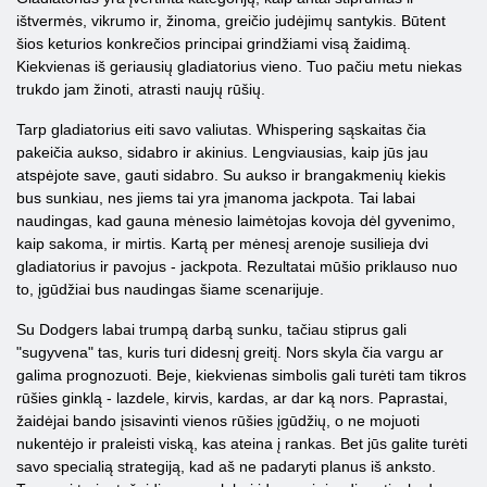
ištvermės, vikrumo ir, žinoma, greičio judėjimų santykis. Būtent
šios keturios konkrečios principai grindžiami visą žaidimą.
Kiekvienas iš geriausių gladiatorius vieno. Tuo pačiu metu niekas
trukdo jam žinoti, atrasti naujų rūšių.
Tarp gladiatorius eiti savo valiutas. Whispering sąskaitas čia
pakeičia aukso, sidabro ir akinius. Lengviausias, kaip jūs jau
atspėjote save, gauti sidabro. Su aukso ir brangakmenių kiekis
bus sunkiau, nes jiems tai yra įmanoma jackpota. Tai labai
naudingas, kad gauna mėnesio laimėtojas kovoja dėl gyvenimo,
kaip sakoma, ir mirtis. Kartą per mėnesį arenoje susilieja dvi
gladiatorius ir pavojus - jackpota. Rezultatai mūšio priklauso nuo
to, įgūdžiai bus naudingas šiame scenarijuje.
Su Dodgers labai trumpą darbą sunku, tačiau stiprus gali
"sugyvena" tas, kuris turi didesnį greitį. Nors skyla čia vargu ar
galima prognozuoti. Beje, kiekvienas simbolis gali turėti tam tikros
rūšies ginklą - lazdele, kirvis, kardas, ar dar ką nors. Paprastai,
žaidėjai bando įsisavinti vienos rūšies įgūdžių, o ne mojuoti
nukentėjo ir praleisti viską, kas ateina į rankas. Bet jūs galite turėti
savo specialią strategiją, kad aš ne padaryti planus iš anksto.