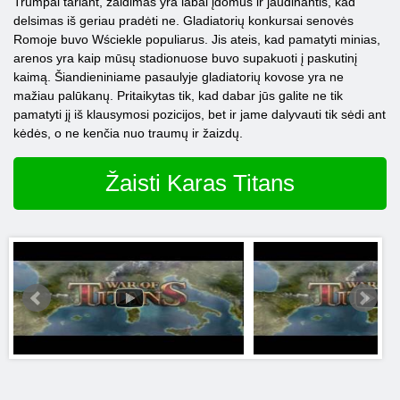
Trumpai tariant, žaidimas yra labai įdomus ir jaudinantis, kad
delsimas iš geriau pradėti ne. Gladiatorių konkursai senovės
Romoje buvo Wściekle populiarus. Jis ateis, kad pamatyti minias,
arenos yra kaip mūsų stadionuose buvo supakuoti į paskutinį
kaimą. Šiandieniniame pasaulyje gladiatorių kovose yra ne
mažiau palūkanų. Pritaikytas tik, kad dabar jūs galite ne tik
pamatyti jį iš klausymosi pozicijos, bet ir jame dalyvauti tik sėdi ant
kėdės, o ne kenčia nuo traumų ir žaizdų.
Žaisti Karas Titans