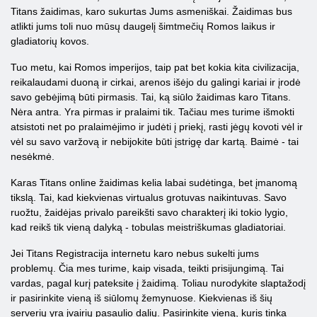
Titans žaidimas, karo sukurtas Jums asmeniškai. Žaidimas bus
atlikti jums toli nuo mūsų daugelį šimtmečių Romos laikus ir
gladiatorių kovos.
Tuo metu, kai Romos imperijos, taip pat bet kokia kita civilizacija,
reikalaudami duoną ir cirkai, arenos išėjo du galingi kariai ir įrodė
savo gebėjimą būti pirmasis. Tai, ką siūlo žaidimas karo Titans.
Nėra antra. Yra pirmas ir pralaimi tik. Tačiau mes turime išmokti
atsistoti net po pralaimėjimo ir judėti į priekį, rasti jėgų kovoti vėl ir
vėl su savo varžovą ir nebijokite būti įstrigę dar kartą. Baimė - tai
nesėkmė.
Karas Titans online žaidimas kelia labai sudėtinga, bet įmanomą
tikslą. Tai, kad kiekvienas virtualus grotuvas naikintuvas. Savo
ruožtu, žaidėjas privalo pareikšti savo charakterį iki tokio lygio,
kad reikš tik vieną dalyką - tobulas meistriškumas gladiatoriai.
Jei Titans Registracija internetu karo nebus sukelti jums
problemų. Čia mes turime, kaip visada, teikti prisijungimą. Tai
vardas, pagal kurį pateksite į žaidimą. Toliau nurodykite slaptažodį
ir pasirinkite vieną iš siūlomų žemynuose. Kiekvienas iš šių
serverių yra įvairių pasaulio dalių. Pasirinkite vieną, kuris tinka