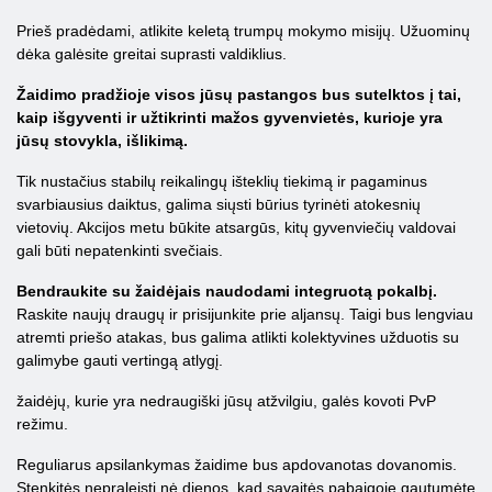
Prieš pradėdami, atlikite keletą trumpų mokymo misijų. Užuominų
dėka galėsite greitai suprasti valdiklius.
Žaidimo pradžioje visos jūsų pastangos bus sutelktos į tai,
kaip išgyventi ir užtikrinti mažos gyvenvietės, kurioje yra
jūsų stovykla, išlikimą.
Tik nustačius stabilų reikalingų išteklių tiekimą ir pagaminus
svarbiausius daiktus, galima siųsti būrius tyrinėti atokesnių
vietovių. Akcijos metu būkite atsargūs, kitų gyvenviečių valdovai
gali būti nepatenkinti svečiais.
Bendraukite su žaidėjais naudodami integruotą pokalbį.
Raskite naujų draugų ir prisijunkite prie aljansų. Taigi bus lengviau
atremti priešo atakas, bus galima atlikti kolektyvines užduotis su
galimybe gauti vertingą atlygį.
žaidėjų, kurie yra nedraugiški jūsų atžvilgiu, galės kovoti PvP
režimu.
Reguliarus apsilankymas žaidime bus apdovanotas dovanomis.
Stenkitės nepraleisti nė dienos, kad savaitės pabaigoje gautumėte