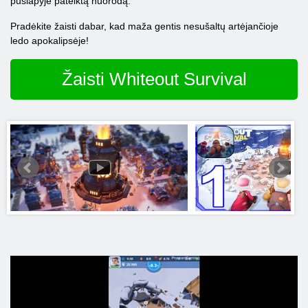
puslapyje pateiktą nuorodą.
Pradėkite žaisti dabar, kad maža gentis nesušaltų artėjančioje
ledo apokalipsėje!
Žaisti Whiteout Survival