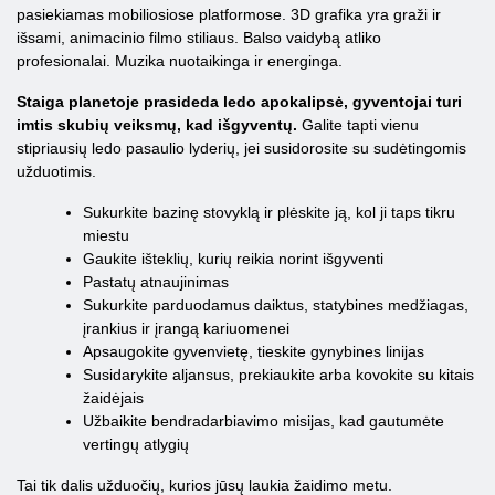
pasiekiamas mobiliosiose platformose. 3D grafika yra graži ir
išsami, animacinio filmo stiliaus. Balso vaidybą atliko
profesionalai. Muzika nuotaikinga ir energinga.
Staiga planetoje prasideda ledo apokalipsė, gyventojai turi
imtis skubių veiksmų, kad išgyventų.
Galite tapti vienu
stipriausių ledo pasaulio lyderių, jei susidorosite su sudėtingomis
užduotimis.
Sukurkite bazinę stovyklą ir plėskite ją, kol ji taps tikru
miestu
Gaukite išteklių, kurių reikia norint išgyventi
Pastatų atnaujinimas
Sukurkite parduodamus daiktus, statybines medžiagas,
įrankius ir įrangą kariuomenei
Apsaugokite gyvenvietę, tieskite gynybines linijas
Susidarykite aljansus, prekiaukite arba kovokite su kitais
žaidėjais
Užbaikite bendradarbiavimo misijas, kad gautumėte
vertingų atlygių
Tai tik dalis užduočių, kurios jūsų laukia žaidimo metu.