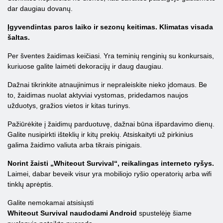
dar daugiau dovanų.
Įgyvendintas paros laiko ir sezonų keitimas. Klimatas visada
šaltas.
Per šventes žaidimas keičiasi. Yra teminių renginių su konkursais,
kuriuose galite laimėti dekoracijų ir daug daugiau.
Dažnai tikrinkite atnaujinimus ir nepraleiskite nieko įdomaus. Be
to, žaidimas nuolat aktyviai vystomas, pridedamos naujos
užduotys, gražios vietos ir kitas turinys.
Pažiūrėkite į žaidimų parduotuvę, dažnai būna išpardavimo dienų.
Galite nusipirkti išteklių ir kitų prekių. Atsiskaityti už pirkinius
galima žaidimo valiuta arba tikrais pinigais.
Norint žaisti „Whiteout Survival“, reikalingas interneto ryšys.
Laimei, dabar beveik visur yra mobiliojo ryšio operatorių arba wifi
tinklų aprėptis.
Galite nemokamai atsisiųsti
Whiteout Survival naudodami Android
spustelėję šiame