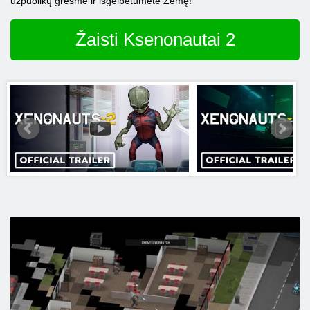
užpuolikų grėsme ir išgelbėtumėte Žemę!
Žaisti Ksenonautai 2