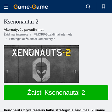
Ksenonautai 2
Alternatyvūs pavadinimai:
Žaidimai internete
MMORPG žaidimai internete
Strateginiai žaidimai kompiuteryje
Žaisti Ksenonautai 2
Xenonauts 2 yra realaus laiko strateginis žaidimas, kuriame