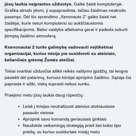
jūsų laukia neįprastos užduotys.
Galite žaisti kompiuteryje.
Grafika atrodo įdomi, ji supaprastinta, tačiau žaidimas neatrodo
pasenęs. Dėl šio sprendimo „Xenonauts 2“ galės žaisti net
žaidėjai, kurie neturi kompiuterio su aukščiausiomis
specifikacijomis. Balso vaidyba atliekama gerai ir padeda sukurti
įtemptą žaidimo atmosferą.
Ksenonautai 2 turite galimybę vadovauti neįtikėtinai
organizacijai, kurios misija yra susidoroti su ateiviais,
keliančiais grėsmę Žemės ateičiai.
Tokiai svarbiai užduočiai atlikti reikės valdymo įgūdžių; tai lengva
pasiekti dėl patarimų, kuriuos kūrėjai aprūpino žaidimu. Sąsaja čia
paprasta ir aiški, viską suprasti nebus sunku.
Praėjimo metu jūsų laukia daug rūpesčių:
Leisk į misijas neutralizuoti ateivius atokiausiose
pasaulio vietose
Aprūpink savo komandą geriausiais ginklais
Naudokite veiksmingą strategiją prieš bet kokio tipo
priešą, su kuriuo susiduriate misijų metu