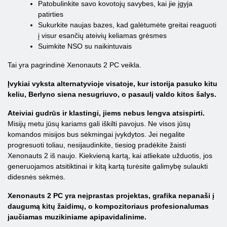
Patobulinkite savo kovotojų savybes, kai jie įgyja
patirties
Sukurkite naujas bazes, kad galėtumėte greitai reaguoti
į visur esančių ateivių keliamas grėsmes
Suimkite NSO su naikintuvais
Tai yra pagrindinė Xenonauts 2 PC veikla.
Įvykiai vyksta alternatyvioje visatoje, kur istorija pasuko kitu
keliu, Berlyno siena nesugriuvo, o pasaulį valdo kitos šalys.
Ateiviai gudrūs ir klastingi, jiems nebus lengva atsispirti.
Misijų metu jūsų kariams gali iškilti pavojus. Ne visos jūsų
komandos misijos bus sėkmingai įvykdytos. Jei negalite
progresuoti toliau, nesijaudinkite, tiesiog pradėkite žaisti
Xenonauts 2 iš naujo. Kiekvieną kartą, kai atliekate užduotis, jos
generuojamos atsitiktinai ir kitą kartą turėsite galimybę sulaukti
didesnės sėkmės.
Xenonauts 2 PC yra neįprastas projektas, grafika nepanaši į
daugumą kitų žaidimų, o kompozitoriaus profesionalumas
jaučiamas muzikiniame apipavidalinime.