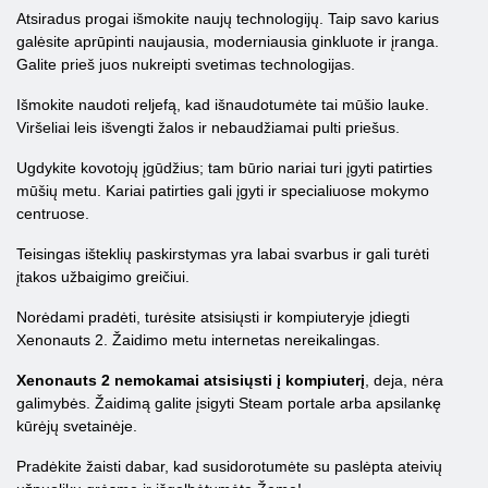
Atsiradus progai išmokite naujų technologijų. Taip savo karius
galėsite aprūpinti naujausia, moderniausia ginkluote ir įranga.
Galite prieš juos nukreipti svetimas technologijas.
Išmokite naudoti reljefą, kad išnaudotumėte tai mūšio lauke.
Viršeliai leis išvengti žalos ir nebaudžiamai pulti priešus.
Ugdykite kovotojų įgūdžius; tam būrio nariai turi įgyti patirties
mūšių metu. Kariai patirties gali įgyti ir specialiuose mokymo
centruose.
Teisingas išteklių paskirstymas yra labai svarbus ir gali turėti
įtakos užbaigimo greičiui.
Norėdami pradėti, turėsite atsisiųsti ir kompiuteryje įdiegti
Xenonauts 2. Žaidimo metu internetas nereikalingas.
Xenonauts 2 nemokamai atsisiųsti į kompiuterį
, deja, nėra
galimybės. Žaidimą galite įsigyti Steam portale arba apsilankę
kūrėjų svetainėje.
Pradėkite žaisti dabar, kad susidorotumėte su paslėpta ateivių