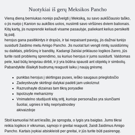
Nuotykiai iš gerų Meksikos Pancho
Vieną dieną berniukas norėjo pažvelgti į Meksiką, su savo aukščiausio taško,
o jis nuėjo į Kanion su aukštos uolos, nusiimti savo viršūnes dviem balionais.
Kitą kartą, jis nusprendė keliauti visame pasaulyje, paliekant kelius persikelti
tą patį.
herojus gana pasitikintys ir drąsūs, ir tai nepaisant pavojų, jis dažnai turėjo
susidurti žaidimo metu Amigo Pancho. Jis nuolat turi vengti rimtų susidūrimų
su daiktais, plėšrūnų ir banditų. Kadangi žaislai priklauso logikos žanro, jūs
turite rasti problemų sprendimo, su kuriuo herojus ir jums susidurti. Valdomas
pele, kad būtų lengviau dirbti, ir ji yra būtina spausti ant objektų ir simbolių.
Pabandykite išlaikyti budrumą reaguoti laiku į naują grėsmę.
punktas herojus į skirtingas puses, ieško saugaus prieglobsčio
Zadeystvuyte skirtingi dalykai padėti jam uskolznut
Razrushayte dizainas tam tikrą poryadke
Ispolzuyte mehanizmy
Vnimatelno studijuoti kitą sritį, kurioje personažas yra siunčiami
šuoliai, ugnies ir kitų nepriyatnostey
akivaizdoje
Stoit kamuoliai hit ant krašto, jie sprogsta, o lygis yra baigtas. Jums tikrai
reikia logikos ir vikrumas, sąmojo ir greitai reaguoti, žaisti žaidimus Amigo
Pancho. Kartais įvykiai atsiskleisti per greitai, ir jūs turite būti pasirengę.