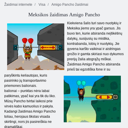
Žaidimai internete
Visa
Amigo Pancho žaidimai
Meksikos žaidimas Amigo Pancho
Kiekviena šalis turi savo nuotykių ir
Meksika jiems yra ypač garsus. Jis
buvo ten, kurie atsiranda neįtikėtinų
dalykų, susijusių su mistika,
kontrabanda, lobių ir nuotykių. Jie
gyvena karšto vaikinai ir aistringas
grožio ir gamta skiriasi nuo dykumos
prerijų žalia atogrąžų miškai.
Žaidimas Amigo Pancho atsiranda
prieš tai egzotiška fone ir su
paryškintu keliautojas, kuris
pasirinko jų transportavimo
priemones balionais.
balionai – punktas nėra labai
patikimas, ypač kai yra tik du liko.
Mūsų Pancho tvirtai laikosi prie
virvės kabo kamuolius ir pakyla.
Kadangi žaidimas Amigo Pancho
toliau, herojaus tikslas visada
skirtingi, nors jis pasireiškia ne
dramatiškai.