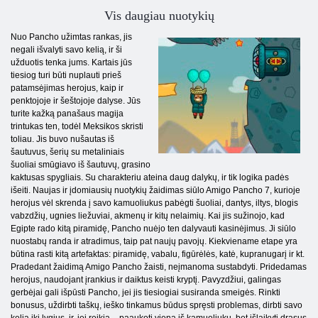
Vis daugiau nuotykių
Nuo Pancho užimtas rankas, jis
negali išvalyti savo kelią, ir ši
užduotis tenka jums. Kartais jūs
tiesiog turi būti nuplauti prieš
patamsėjimas herojus, kaip ir
penktojoje ir šeštojoje dalyse. Jūs
turite kažką panašaus magija
trintukas ten, todėl Meksikos skristi
toliau. Jis buvo nušautas iš
šautuvus, šerių su metaliniais
šuoliai smūgiavo iš šautuvų, grasino
kaktusas spygliais. Su charakteriu ateina daug dalykų, ir tik logika padės
išeiti. Naujas ir įdomiausių nuotykių žaidimas siūlo Amigo Pancho 7, kurioje
herojus vėl skrenda į savo kamuoliukus pabėgti šuoliai, dantys, iltys, blogis
vabzdžių, ugnies liežuviai, akmenų ir kitų nelaimių. Kai jis sužinojo, kad
Egipte rado kitą piramidę, Pancho nuėjo ten dalyvauti kasinėjimus. Ji siūlo
nuostabų randa ir atradimus, taip pat naujų pavojų. Kiekviename etape yra
būtina rasti kitą artefaktas: piramidę, vabalu, figūrėlės, katė, kupranugarį ir kt.
Pradedant žaidimą Amigo Pancho žaisti, neįmanoma sustabdyti. Pridedamas
herojus, naudojant įrankius ir daiktus keisti kryptį. Pavyzdžiui, galingas
gerbėjai gali išpūsti Pancho, jei jis tiesiogiai susiranda smeigės. Rinkti
bonusus, uždirbti taškų, ieško tinkamus būdus spręsti problemas, dirbti savo