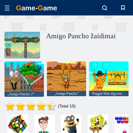
Amigo Pancho žaidimai
„Amigo Pancho“
Nugget Man išgyvenimo galvosūkis
„Amigo Pancho 2“: Niujorko vakarėlis
(Total 10)