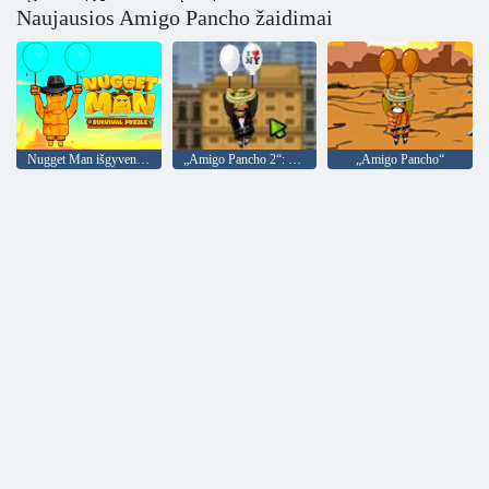
Naujausios Amigo Pancho žaidimai
Nugget Man išgyvenimo galvosūkis
„Amigo Pancho 2“: Niujorko vakarėlis
„Amigo Pancho“