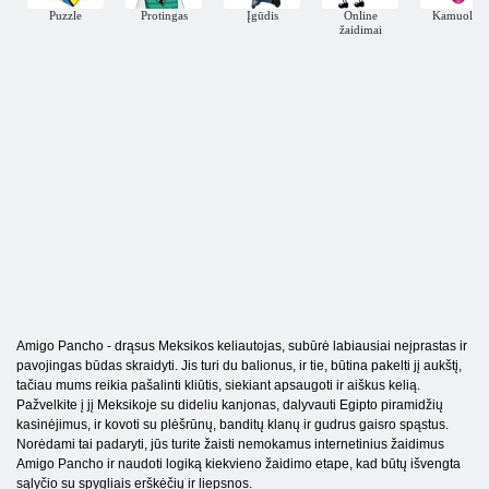
Puzzle
Protingas
Įgūdis
Online
Kamuoliai
žaidimai
Amigo Pancho - drąsus Meksikos keliautojas, subūrė labiausiai neįprastas ir
pavojingas būdas skraidyti. Jis turi du balionus, ir tie, būtina pakelti jį aukštį,
tačiau mums reikia pašalinti kliūtis, siekiant apsaugoti ir aiškus kelią.
Pažvelkite į jį Meksikoje su dideliu kanjonas, dalyvauti Egipto piramidžių
kasinėjimus, ir kovoti su plėšrūnų, banditų klanų ir gudrus gaisro spąstus.
Norėdami tai padaryti, jūs turite žaisti nemokamus internetinius žaidimus
Amigo Pancho ir naudoti logiką kiekvieno žaidimo etape, kad būtų išvengta
sąlyčio su spygliais erškėčių ir liepsnos.