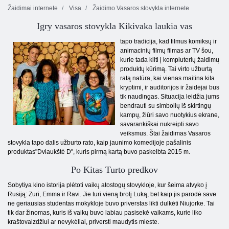
Žaidimai internete
Visa
Žaidimo Vasaros stovykla internete
Igry vasaros stovykla Kikivaka laukia vas
tapo tradicija, kad filmus komiksų ir
animacinių filmų filmas ar TV šou,
kurie tada kilti į kompiuterių žaidimų
produktų kūrimą. Tai virto užburtą
ratą natūra, kai vienas maitina kita
kryptimi, ir auditorijos ir žaidėjai bus
tik naudingas. Situacija leidžia jums
bendrauti su simbolių iš skirtingų
kampų, žiūri savo nuotykius ekrane,
savarankiškai nukreipti savo
veiksmus. Štai žaidimas Vasaros
stovykla tapo dalis užburto rato, kaip jaunimo komedijoje pašalinis
produktas"Dviaukštė D", kuris pirmą kartą buvo paskelbta 2015 m.
Po Kitas Turto predkov
Sobytiya kino istorija plėtoti vaikų atostogų stovykloje, kur šeima atvyko į
Rusiją: Zuri, Emma ir Ravi. Jie turi vieną brolį Luką, bet kaip jis parodė save
ne geriausias studentas mokykloje buvo priverstas likti dulkėti Niujorke. Tai
tik dar žinomas, kuris iš vaikų buvo labiau pasisekė vaikams, kurie liko
kraštovaizdžiui ar nevykėliai, priversti maudytis mieste.