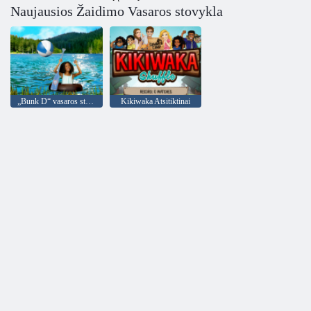
Naujausios Žaidimo Vasaros stovykla
„Bunk D“ vasaros stovyklos grupė
Kikiwaka Atsitiktinai