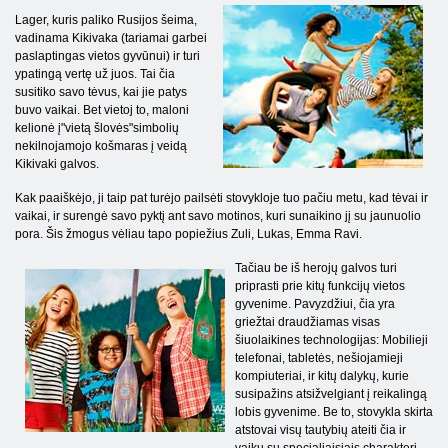
Lager, kuris paliko Rusijos šeima,
vadinama Kikivaka (tariamai garbei
paslaptingas vietos gyvūnui) ir turi
ypatingą vertę už juos. Tai čia
susitiko savo tėvus, kai jie patys
buvo vaikai. Bet vietoj to, maloni
kelionė į"vietą šlovės"simbolių
nekilnojamojo košmaras į veidą
Kikivaki galvos.
Kak paaiškėjo, ji taip pat turėjo pailsėti stovykloje tuo pačiu metu, kad tėvai ir
vaikai, ir surengė savo pyktį ant savo motinos, kuri sunaikino jį su jaunuolio
pora. Šis žmogus vėliau tapo popiežius Zuli, Lukas, Emma Ravi.
Tačiau be iš herojų galvos turi
priprasti prie kitų funkcijų vietos
gyvenime. Pavyzdžiui, čia yra
griežtai draudžiamas visas
šiuolaikines technologijas: Mobilieji
telefonai, tabletės, nešiojamieji
kompiuteriai, ir kitų dalykų, kurie
susipažins atsižvelgiant į reikalingą
lobis gyvenime. Be to, stovykla skirta
atstovai visų tautybių ateiti čia ir