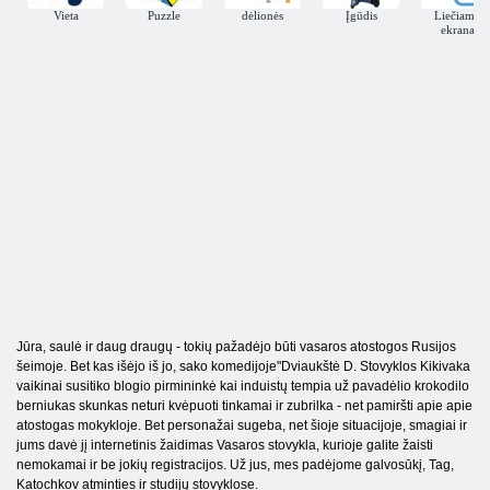
Vieta
Puzzle
dėlionės
Įgūdis
Liečiamas
ekranas
Jūra, saulė ir daug draugų - tokių pažadėjo būti vasaros atostogos Rusijos
šeimoje. Bet kas išėjo iš jo, sako komedijoje"Dviaukštė D. Stovyklos Kikivaka
vaikinai susitiko blogio pirmininkė kai induistų tempia už pavadėlio krokodilo
berniukas skunkas neturi kvėpuoti tinkamai ir zubrilka - net pamiršti apie apie
atostogas mokykloje. Bet personažai sugeba, net šioje situacijoje, smagiai ir
jums davė jį internetinis žaidimas Vasaros stovykla, kurioje galite žaisti
nemokamai ir be jokių registracijos. Už jus, mes padėjome galvosūkį, Tag,
Katochkov atminties ir studijų stovyklose.