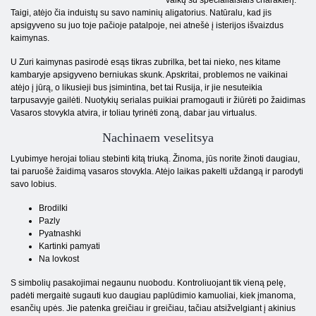
vaikų su specialiaisiais charakterį.
Taigi, atėjo čia induistų su savo naminių aligatorius. Natūralu, kad jis
apsigyveno su juo toje pačioje patalpoje, nei atnešė į isterijos išvaizdus
kaimynas.
U Zuri kaimynas pasirodė esąs tikras zubrilka, bet tai nieko, nes kitame
kambaryje apsigyveno berniukas skunk. Apskritai, problemos ne vaikinai
atėjo į jūrą, o likusieji bus įsimintina, bet tai Rusija, ir jie nesuteikia
tarpusavyje gailėti. Nuotykių serialas puikiai pramogauti ir žiūrėti po žaidimas
Vasaros stovykla atvira, ir toliau tyrinėti zoną, dabar jau virtualus.
Nachinaem veselitsya
Lyubimye herojai toliau stebinti kitą triuką. Žinoma, jūs norite žinoti daugiau,
tai paruošė žaidimą vasaros stovykla. Atėjo laikas pakelti uždangą ir parodyti
savo lobius.
Brodilki
Pazly
Pyatnashki
Kartinki pamyati
Na lovkost
S simbolių pasakojimai negaunu nuobodu. Kontroliuojant tik vieną pelę,
padėti mergaitė sugauti kuo daugiau paplūdimio kamuoliai, kiek įmanoma,
esančių upės. Jie patenka greičiau ir greičiau, tačiau atsižvelgiant į akinius