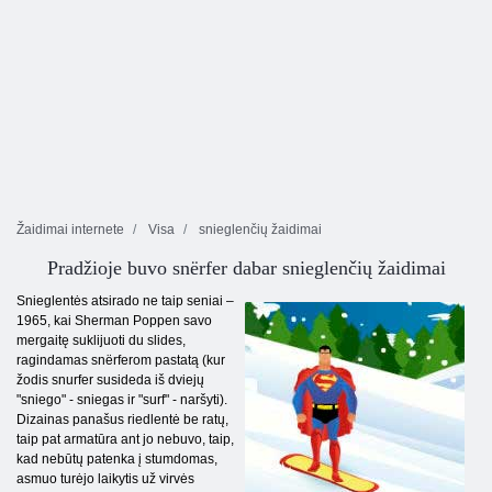
Žaidimai internete
Visa
snieglenčių žaidimai
Pradžioje buvo snёrfer dabar snieglenčių žaidimai
Snieglentės atsirado ne taip seniai –
1965, kai Sherman Poppen savo
mergaitę suklijuoti du slides,
ragindamas snёrferom pastatą (kur
žodis snurfer susideda iš dviejų
"sniego" - sniegas ir "surf" - naršyti).
Dizainas panašus riedlentė be ratų,
taip pat armatūra ant jo nebuvo, taip,
kad nebūtų patenka į stumdomas,
asmuo turėjo laikytis už virvės