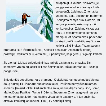
su apsnigtus kalnus. Nesvarbu, jei
jūs gyvenate toli nuo kalnų – turite
snieglenčių žaidimas. Žinoma, tai
yra ne tas pats, bet dar turi padermė.
Riedėjimo žemyn nuo skardžio, tai
lengva prarasti pusiausvyrą ir iš
konkurencijos. Žaidimų viskas yra
realu, ir mes privalome sumaniai
manipuliuoti sportininkas, padedant
išlaikyti greičio stebėti pokyčius ant
kelio ir atlikti triukus. Yra privaloma
programa, kuri išvardija šuolių, Saltas ir posūkiais. Atliekant šį darbą,
pažvelgti į veikiami žiuri vertinimui, ir pamatysite, kaip gerai jūs galėjo kalbėti.
,
Jis ateina į tai, kad snieglentininkas turi eiti atstumas su omacku. Šis
kambarys yra pajėgi atlikti tik tiesa šeimininkus, tačiau darbas-out, jūs taip
pat gausite.
Snieglentės populiarus, kaip pramogų. Kiekvienas kalnuose metais ateina
daug turistų, tik užkariauti sunkiausia takelį, Pēršana pernykštis rekordas
asmens. Įsivaizduokite, kad ant lentos šalia jūs skaidrę Scooby Doo, Sonic,
Mario, Dora, Patrikas, Tomas ir Džeris, Superman. Žinoma, gyvenimas yra
neįmanoma, bet todėl, kad esame virtualiame pasaulyje, ir ten susirinko
atstovai komiksų, animacinių filmų, TV serialų ir filmų.