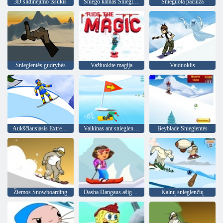
3D slidinėjimo iššūkis
Sniego kalnas Snieglentė
Snieguota pačiūža
Snieglentės gudrybės
Važiuokite magija
Vaiduoklis
Aukščiausiasis Extreme snowboarding
Vaikinas ant snieglentės
Beyblade Snieglentės
Žiemos Snowboarding
Dasha Dangaus ašigalio
Kalnų snieglenčių