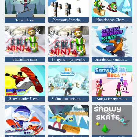
„Yetisports Snowboard Freeride“
"Nickelodeon Champions of the Chill"
Terra Infirma
Slidinėjimo ninja
Snieglenčių karalius 2022 m
Dangaus ninja pavojus
„Snowboarder Freestyle Jigsaw“
Slidinėjimo meistras 3D
Sniego lenktynės 3D