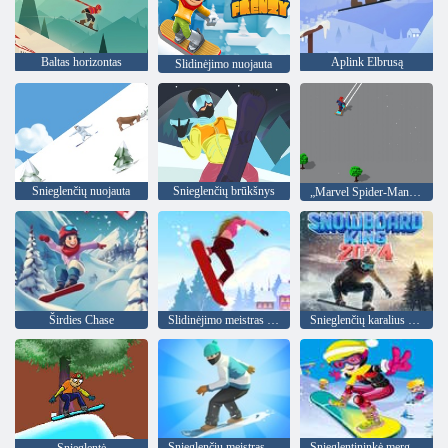
Baltas horizontas
Aplink Elbrusą
Slidinėjimo nuojauta
Snieglenčių nuojauta
Snieglenčių brūkšnys
„Marvel Spider-Man: Snowy Skate“.
Širdies Chase
Slidinėjimo meistras 3D
Snieglenčių karalius 2024 m
Snieglenčių meistras 3D
Snieglentininkė mergina