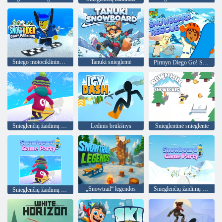
Sniego motociklininkas Obby Parkour
Tanuki snieglentė
Pirmyn Diego Go! Snieglenčių gelbėjimas
Snieglenčių žaidimų vakarėlis
Ledinis brūkšnys
Snieglentinė snieglente
„Snowtrail“ legendos
Snieglenčių žaidimų vakarėlis
Snieglenčių žaidimų vakarėlis