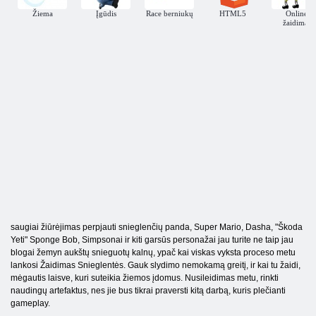
Žiema
Įgūdis
Race berniukų
HTML5
Online
žaidimai
saugiai žiūrėjimas perpjauti snieglenčių panda, Super Mario, Dasha, "Škoda
Yeti" Sponge Bob, Simpsonai ir kiti garsūs personažai jau turite ne taip jau
blogai žemyn aukštų snieguotų kalnų, ypač kai viskas vyksta proceso metu
lankosi Žaidimas Snieglentės. Gauk slydimo nemokamą greitį, ir kai tu žaidi,
mėgautis laisve, kuri suteikia žiemos įdomus. Nusileidimas metu, rinkti
naudingų artefaktus, nes jie bus tikrai praversti kitą darbą, kuris plečianti
gameplay.