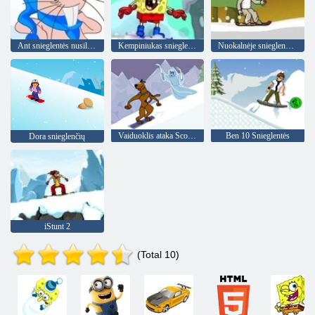
Ant snieglentės nusileidimas
Kempiniukas snieglenčių
Nuokalnėje snieglenčių 3
Vaiduoklis ataka Scooby
Ben 10 Snieglentės
Dora snieglenčių
iStunt 2
(Total 10)