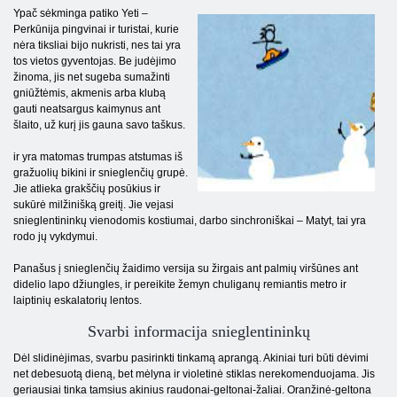
Ypač sėkminga patiko Yeti –
Perkūnija pingvinai ir turistai, kurie
nėra tiksliai bijo nukristi, nes tai yra
tos vietos gyventojas. Be judėjimo
žinoma, jis net sugeba sumažinti
gniūžtėmis, akmenis arba klubą
gauti neatsargus kaimynus ant
šlaito, už kurį jis gauna savo taškus.
ir yra matomas trumpas atstumas iš
gražuolių bikini ir snieglenčių grupė.
Jie atlieka grakščių posūkius ir
sukūrė milžinišką greitį. Jie vejasi
snieglentininkų vienodomis kostiumai, darbo sinchroniškai – Matyt, tai yra
rodo jų vykdymui.
Panašus į snieglenčių žaidimo versija su žirgais ant palmių viršūnes ant
didelio lapo džiungles, ir pereikite žemyn chuliganų remiantis metro ir
laiptinių eskalatorių lentos.
Svarbi informacija snieglentininkų
Dėl slidinėjimas, svarbu pasirinkti tinkamą aprangą. Akiniai turi būti dėvimi
net debesuotą dieną, bet mėlyna ir violetinė stiklas nerekomenduojama. Jis
geriausiai tinka tamsius akinius raudonai-geltonai-žaliai. Oranžinė-geltona