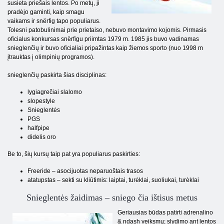
susieta priešais lentos. Po metų, ji
pradėjo gaminti, kaip smagu
vaikams ir snёrfig tapo populiarus.
Tolesni patobulinimai prie prietaiso, nebuvo montavimo kojomis. Pirmasis
oficialus konkursas snёrfigu priimtas 1979 m. 1985 jis buvo vadinamas
snieglenčių ir buvo oficialiai pripažintas kaip žiemos sporto (nuo 1998 m
įtrauktas į olimpinių programos).
snieglenčių paskirta šias disciplinas:
lygiagrečiai slalomo
slopestyle
Snieglentės
PGS
halfpipe
didelis oro
Be to, šių kursų taip pat yra populiarus paskirties:
Freeride – asocijuotas neparuoštais trasos
atatupstas – sekti su kliūtimis: laiptai, turėklai, suoliukai, turėklai
Snieglentės žaidimas – sniego čia ištisus metus
Geriausias būdas patirti adrenalino
& ndash veiksmų; slydimo ant lentos