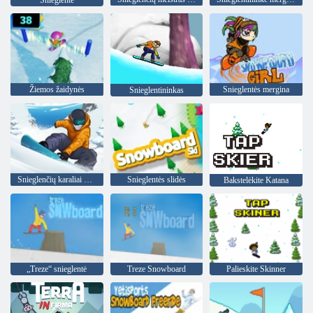
Snieglentė
Žiemos žaidynės
Snieglentės mergina
Snieglentininkas
Snieglenčių karaliai 2022 m
Snieglentės slidės
Bakstelėkite Katana
„Treze“ snieglentė
Treze Snowboard
Palieskite Skinner