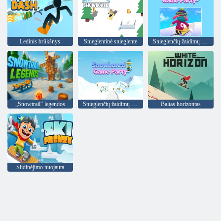
Ledinis brūkšnys
Snieglentinė snieglente
Snieglenčių žaidimų vakarėlis
„Snowtrail“ legendos
Snieglenčių žaidimų vakarėlis
Baltas horizontas
Slidinėjimo nuojauta