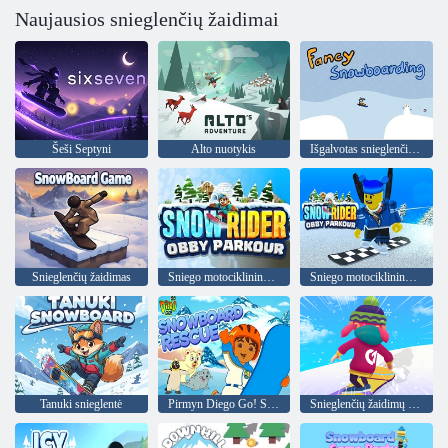
Naujausios snieglenčių žaidimai
Šeši Septyni
Alto nuotykis
Išgalvotas snieglenčių sportas
Snieglenčių žaidimas
Sniego motociklininkas Obby Parkour
Sniego motociklininkas Obby Parkour
Tanuki snieglentė
Pirmyn Diego Go! Snieglenčių gelbėjimas
Snieglenčių žaidimų vakarėlis