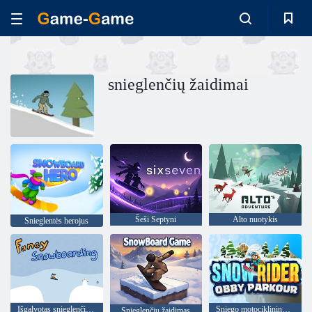
snieglenčių žaidimai
Šeši Septyni
Alto nuotykis
Snieglentės herojus
Išgalvotas snieglenčių sportas
Sniego motociklininkas Obby Parkour
Snieglenčių žaidimas