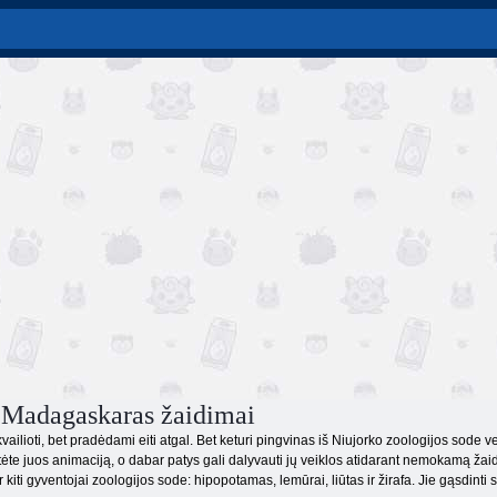
 Madagaskaras žaidimai
kvailioti, bet pradėdami eiti atgal. Bet keturi pingvinas iš Niujorko zoologijos sode ver
e juos animaciją, o dabar patys gali dalyvauti jų veiklos atidarant nemokamą žaidim
ir kiti gyventojai zoologijos sode: hipopotamas, lemūrai, liūtas ir žirafa. Jie gąsdint