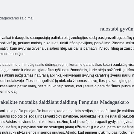
dagaskaras žaidimai
nuostabi gyvūn
i vaikai ir daugelis suaugusiųjų patinka eiti į zoologijos sodą pasigrožėti egzotišk
boti virš jų, perkant maistą ir izoliuoti, rinkti lėšas paviljonų perkėlimo. Žinoma, mū
atyti, kaip gyvūnai gyvena už šalies ribų, jūs galite pamatyti TV šou, filmą ar ža
maciniu serijos.
 pat pirmųjų minučių rasite didingą reginį, kuriame galantiškas keturi paukščių visą
logijos sode ir eina ant glaudžius ryšius su žmonėmis, kurie atėjo pažiūrėti į jų išva
ės atkurti pažįstamas natūralią aplinką kiekvienam gyvūnų karalystę žvėriui nariui 
komi nelaisvėje. Tiesa, daugelis iš jų niekada žinomas laisvę, tiesą sakant gimę per 
ksas kartą patiko valią, bet tai buvo taip seniai, kad jis turėjo pamiršti šiuos jausmu
enimo dalį.
akelkite nuotaiką žaidžiant žaidimą Penguins Madagaskaro
 su ta pačia putojančio humoro, kad animacinis serijos, bet todėl, kad jie vaidina 
ėgautis zoologijos sodą ir pasivaikščioti paviljone, prakeiktas lėtai riešutai iš pakuo
a sužaistos su vienu berniuku, kuris nežino, kad jis turėjo paragauti gydyti pingvinai i
i riešutų ir pingvinai sukūrė strateginį planą užfiksuoti jį ir vikriai patraukti riešutai
us nutraukti plytų sienos ir sienos griūties. Atrodo, kad pirmieji įtrūkimų pasirodė, ir 