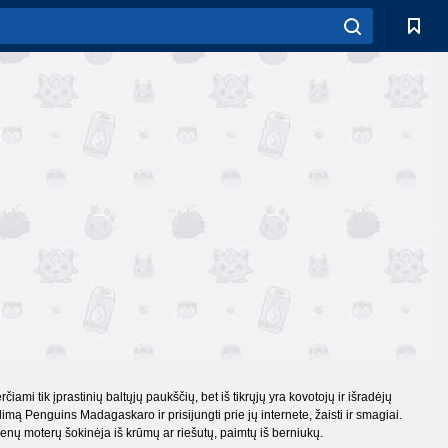
čiami tik įprastinių baltųjų paukščių, bet iš tikrųjų yra kovotojų ir išradėjų
ą Penguins Madagaskaro ir prisijungti prie jų internete, žaisti ir smagiai.
i senų moterų šokinėja iš krūmų ar riešutų, paimtų iš berniukų.