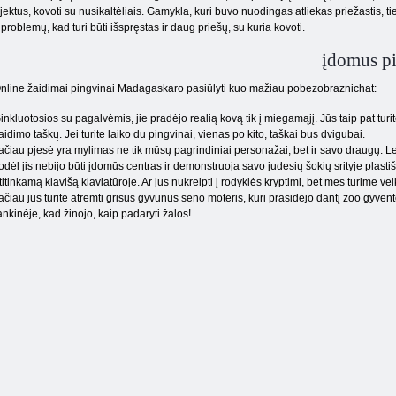
ektus, kovoti su nusikaltėliais. Gamykla, kuri buvo nuodingas atliekas priežastis, tie
s problemų, kad turi būti išspręstas ir daug priešų, su kuria kovoti.
įdomus p
nline žaidimai pingvinai Madagaskaro pasiūlyti kuo mažiau pobezobraznichat:
inkluotosios su pagalvėmis, jie pradėjo realią kovą tik į miegamąjį. Jūs taip pat turit
aidimo taškų. Jei turite laiko du pingvinai, vienas po kito, taškai bus dvigubai.
ačiau pjesė yra mylimas ne tik mūsų pagrindiniai personažai, bet ir savo draugų. Lem
odėl jis nebijo būti įdomūs centras ir demonstruoja savo judesių šokių srityje plastiš
titinkamą klavišą klaviatūroje. Ar jus nukreipti į rodyklės kryptimi, bet mes turime veik
ačiau jūs turite atremti grisus gyvūnus seno moteris, kuri prasidėjo dantį zoo gyvento
ankinėje, kad žinojo, kaip padaryti žalos!