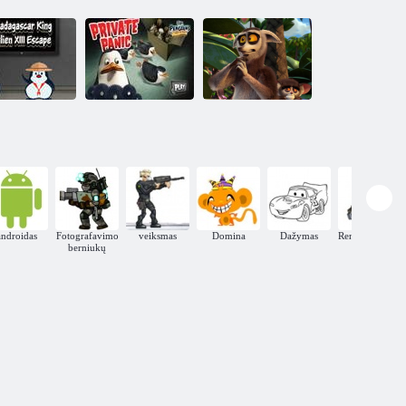
adagaskaro
Sveikas, karalius
alius Julienas
Julienas
II pabėgimas
Soldier paniką
ištremtas
androidas
Fotografavimo
veiksmas
Domina
Dažymas
Renkant daiktų
berniukų