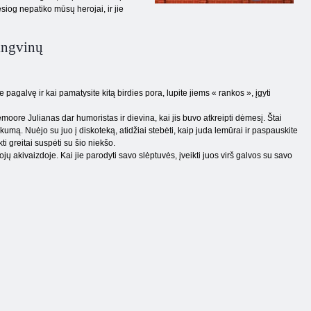
siog nepatiko mūsų herojai, ir jie
ingvinų
e pagalvę ir kai pamatysite kitą birdies pora, lupite jiems « rankos », įgyti
oore Julianas dar humoristas ir dievina, kai jis buvo atkreipti dėmesį. Štai
kumą. Nuėjo su juo į diskoteką, atidžiai stebėti, kaip juda lemūrai ir paspauskite
ti greitai suspėti su šio niekšo.
jų akivaizdoje. Kai jie parodyti savo slėptuvės, įveikti juos virš galvos su savo