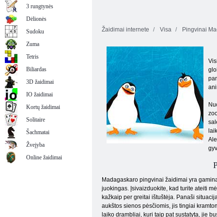
3 rungtynės
Dėlionės
Žaidimai internete
Visa
Pingvinai Ma
Sudoku
Zuma
Tetris
Vis
Biliardas
glo
pam
3D žaidimai
ani
IO žaidimai
Nuo
Kortų žaidimai
zoo
Solitaire
sal
lai
Šachmatai
Ale
Žvejyba
gyv
Online žaidimai
P
Madagaskaro pingvinai žaidimai yra gaminami
juokingas. Įsivaizduokite, kad turite ateiti m
kažkaip per greitai ištuštėja. Panaši situacij
aukštos sienos pėsčiomis, jis tingiai kramtomoj
laiko drambliai, kuri taip pat sustatyta, jie b