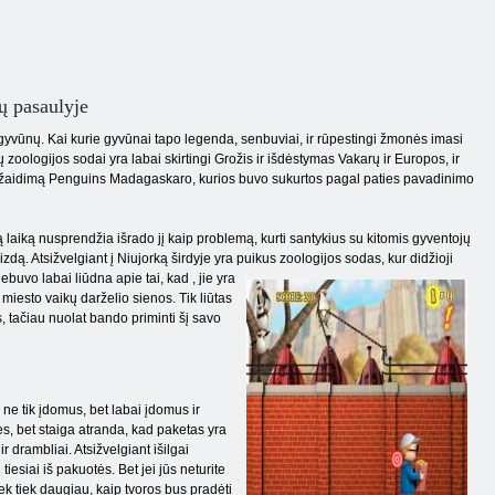
ų pasaulyje
ų gyvūnų. Kai kurie gyvūnai tapo legenda, senbuviai, ir rūpestingi žmonės imasi
sų zoologijos sodai yra labai skirtingi Grožis ir išdėstymas Vakarų ir Europos, ir
isti žaidimą Penguins Madagaskaro, kurios buvo sukurtos pagal paties pavadinimo
 laiką nusprendžia išrado jį kaip problemą, kurti santykius su kitomis gyventojų
izdą. Atsižvelgiant į Niujorką širdyje yra puikus zoologijos sodas, kur didžioji
nebuvo labai liūdna apie tai, kad
, jie yra
miesto vaikų darželio sienos. Tik liūtas
s, tačiau nuolat bando priminti šį savo
ne tik įdomus, bet labai įdomus ir
tės, bet staiga atranda, kad paketas yra
r drambliai. Atsižvelgiant išilgai
 tiesiai iš pakuotės. Bet jei jūs neturite
šiek tiek daugiau, kaip tvoros bus pradėti