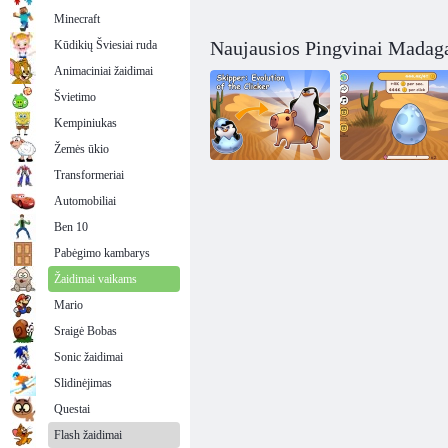
Minecraft
Naujausios Pingvinai Madaga
Kūdikių Šviesiai ruda
Animaciniai žaidimai
Švietimo
Kempiniukas
Žemės ūkio
Transformeriai
Automobiliai
Kapitonas:
„Skipper
paspaudimo
Evolution Of
Ben 10
evoliucija
Clicker“.
Pabėgimo kambarys
Žaidimai vaikams
Mario
Sraigė Bobas
Sonic žaidimai
Slidinėjimas
Questai
Flash žaidimai