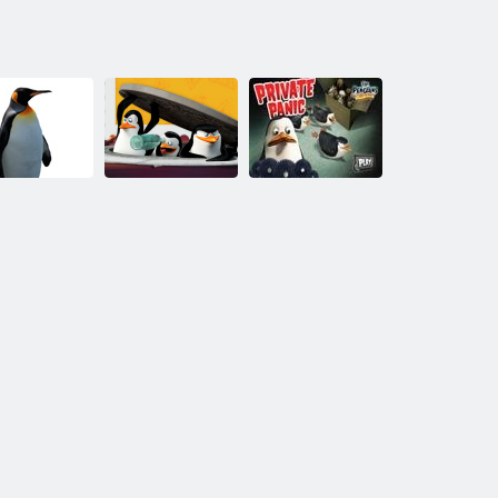
Pingvinas
dažymas:
Pingvinai
Dažymas
Madagaskaras I
Vaikams
Spy
Soldier paniką