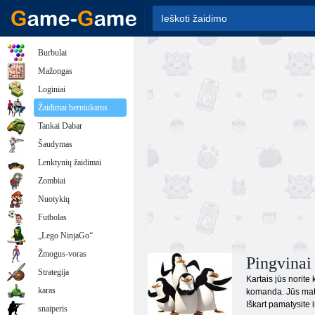
Burbulai
Mažongas
Loginiai
Žaidimai berniukams
Tankai Dabar
Šaudymas
Lenktynių žaidimai
Zombiai
Nuotykių
Futbolas
„Lego NinjaGo“
Žmogus-voras
Pingvinai
Strategija
Kartais jūs norite 
karas
komanda. Jūs matėt
Iškart pamatysite 
snaiperis