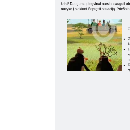
kristi! Dauguma pingvinai narsiai saugoti obj
nuvyko į siekiant išspręsti situaciją. Priešai
O
G
ž
T
k
a
T
r