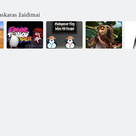
skaras žaidimai
„Friday Night
Madagaskaro
Sveikas, karalius
Funkin vs“
karalius Julienas
Julienas
kapitonas
XIII pabėgimas
ištremtas