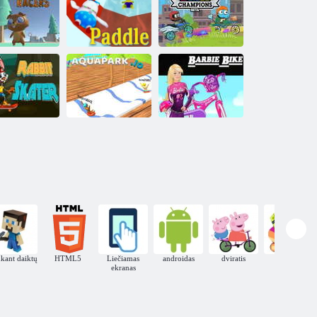
filmas vaikams
apie automobilių
Timo dirbtuvės
griovimą
Cartoon
Network BMX
Kemptauno
Champions beta
uper
lenktynės
Irklas
versija
Vandens parkas.
Barbė
ušio čiuožėjas
io
dviratininkė
kant daiktų
HTML5
Liečiamas
androidas
dviratis
Pasažas
ekranas