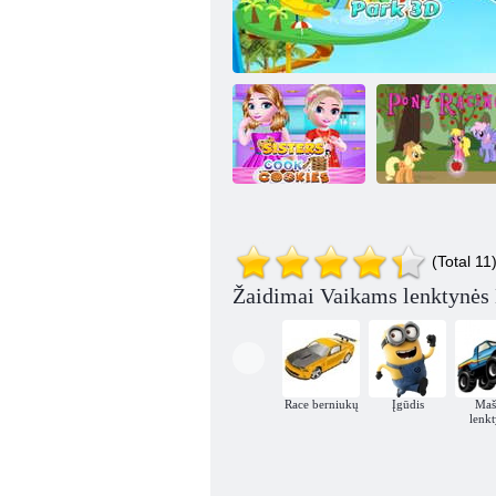
Seserys
(Total 11
sausainiai
Uphill Rush vandens parkas 3D
Ponių lenktynės
Žaidimai Vaikams lenktynės 
Race berniukų
Įgūdis
Maš
lenk