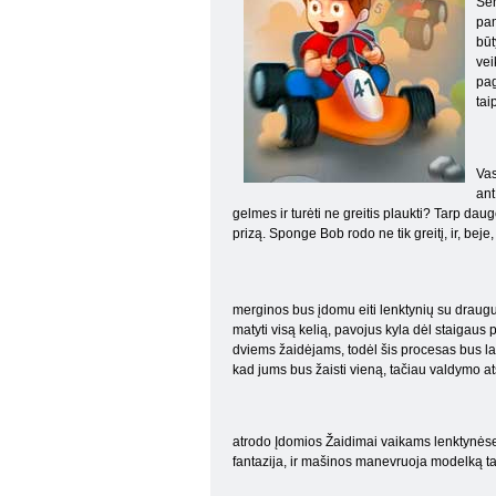
Sen
pam
būt
vei
pag
tai
Vas
ant
gelmes ir turėti ne greitis plaukti? Tarp daug
prizą. Sponge Bob rodo ne tik greitį, ir, beje
merginos bus įdomu eiti lenktynių su draugu, 
matyti visą kelią, pavojus kyla dėl staigaus po
dviems žaidėjams, todėl šis procesas bus lab
kad jums bus žaisti vieną, tačiau valdymo 
atrodo Įdomios Žaidimai vaikams lenktynėse, 
fantazija, ir mašinos manevruoja modelką ta