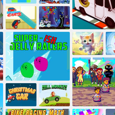
Nupiešk savo
automobilį
Nuokalnėn
Skaitmeninis
Guminis
cirko džipo
automobilis 2
nuotykis
Dėlionė:
kačiukas su
S
drugeliu
Tinklelis Drifteri