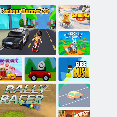
Rogučių kalnai
Neįgaliųjų
vežimėlių mini
žaidimai
Saldus
Egmedis
unkvežimis
Parkour Runner 3D
automobilis
Kubas skubėti