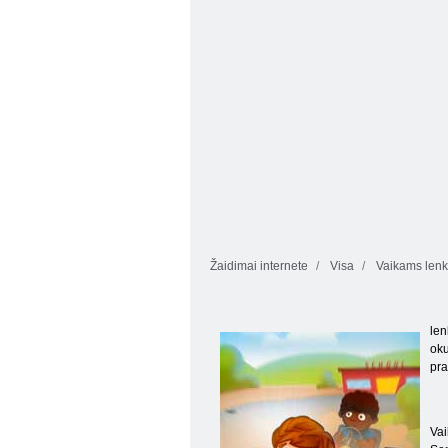
Žaidimai internete
Visa
Vaikams lenkt
len
oku
pra
Vai