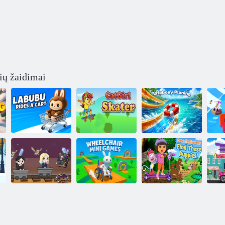
ių žaidimai
Labubu važiuoja
Katės mergaitės
Gelbėjimo rato
Va
vežimėliu
čiuožėjas
obliavimas
Neįgaliųjų
Dora tyrinėtoja
Trečiadienio
vežimėlių mini
randa tuos
Helovino urvas
žaidimai
šuniukus