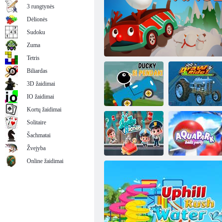
3 rungtynės
Dėlionės
Sudoku
„Dora“ automobilių lenktynės
Zuma
Tetris
Biliardas
3D žaidimai
IO žaidimai
Kortų žaidimai
Solitaire
Šachmatai
„Ducky Si
Pieškite ir
Pembalap“
Kiaušinių lenktynės
važiuokite!
Žvejyba
Online žaidimai
Motorolerių
Vandens parko
broliai
balių vakarėlis