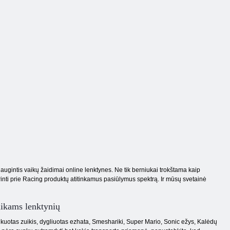
 daugintis vaikų žaidimai online lenktynes. Ne tik berniukai trokštama kaip
irinti prie Racing produktų atitinkamus pasiūlymus spektrą. Ir mūsų svetainė
ikams lenktynių
kuotas zuikis, dygliuotas ezhata, Smeshariki, Super Mario, Sonic ežys, Kalėdų