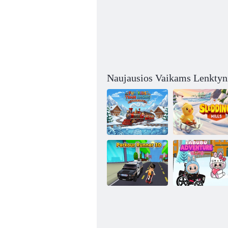
Naujausios Vaikams Lenktyn
Linksmos vaikų
traukinių
lenktynės
Rogučių kalnai
Parkour Runner
„Labubu Auto
3D
Adventure“.