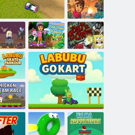
Mielas Kelių
Pirmyn Diego
Go! Gyvūnų
gelbėjimas
Dora tyrinėtoja
rečiadienio
randa tuos
lovino urvas
Rallyracer
šuniukus
Laivas-krosas 2
abubu Skate
parkour“
tienos riksmo
lenktynės