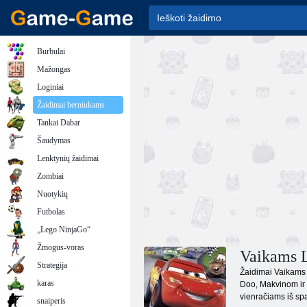
Burbulai
Mažongas
Loginiai
Žaidimai berniukams
Tankai Dabar
Šaudymas
Lenktynių žaidimai
Zombiai
Nuotykių
Futbolas
„Lego NinjaGo“
Žmogus-voras
Vaikams L
Strategija
Žaidimai Vaikams 
karas
Doo, Makvinom ir k
vienračiams iš spa
snaiperis