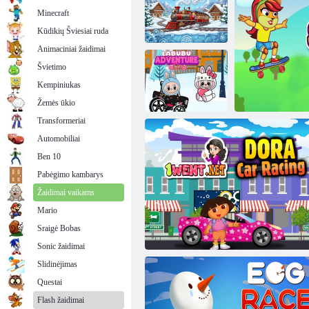
Minecraft
Kūdikių Šviesiai ruda
Animaciniai žaidimai
Švietimo
Linksmos vaikų
traukinių
Kempiniukas
lenktynės
Jaudulio skubėjimas 5
Žemės ūkio
Transformeriai
Automobiliai
„Labubu Auto
Ben 10
Adventure“.
Pabėgimo kambarys
Žaidimai vaikams
Mario
Sraigė Bobas
Katės me
Sonic žaidimai
Slidinėjimas
Questai
Flash žaidimai