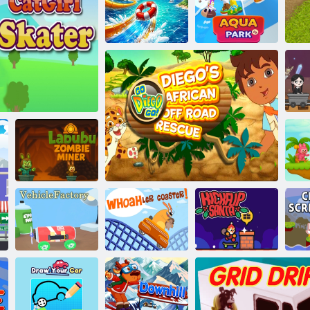
Kempiniukas
lenktynių
turnyras
Gelbėjimo rato
Vandens parkas.
obliavimas
Šuniukas važinėti
io
T
He
„Labubu Zombie
„L
rgaitės čiuožėjas
Miner“
Transporto
priemonės
Pirmyn Diego Go! Diego Afrikos visureigių
O, leisk
„Kickflip“
Viš
factory
padėkliukui!
gelbėjimo tarnyba
Kalėdų senelis