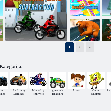
Kalėdinis
automobilis
Super-ish želė lenktynininkai
Kalno beždžionė
Bėgimo
padėkliukas
BALAP KARUNG S
1
2
>
Persekioja
)
Lemmingsą
Tri
Kategorija:
Dviračių lenktynių matematikos atėmimas
inų
Lenktynių
Motociklų
grandinės
7 metai
Online
Ren
tynės
Merginos
lenktynės
lenktynių
žaidimai