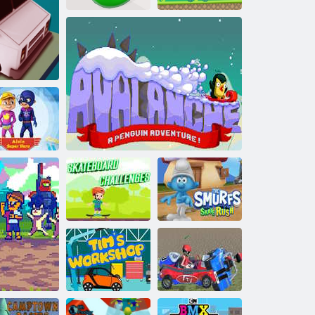
„Buncy Blob
Race“: kliūčių
ruožas
Labubu Gokartas
Kaka nuotykis
uper herojus
s
Alvinas
Riedlenčių
Smurfs Skate
iššūkiai
Lavinos pingvinų nuotykis!
Rush
Animacinis