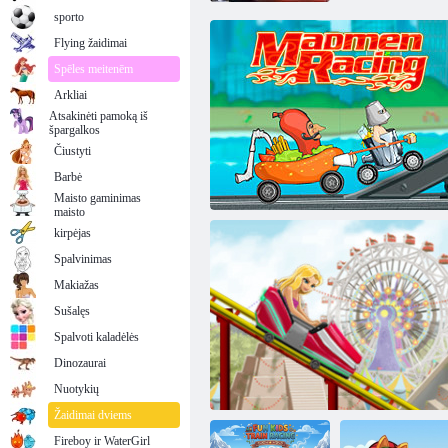
sporto
Flying žaidimai
Spēles meitenēm
Arkliai
Atsakinėti pamoką iš
špargalkos
Čiustyti
Barbė
Maisto gaminimas
maisto
kirpėjas
Spalvinimas
Makiažas
Sušalęs
Spalvoti kaladėlės
Dinozaurai
Bepročiai lenktynės
Nuotykių
Žaidimai dviems
Fireboy ir WaterGirl