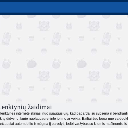
enktynių žaidimai
lenktynes ​​internete skiriasi nuo suaugusiųjų, kad pagardai su šypsena ir bendrau
itų didvyrių, kurie nuolat pagreitinto jojimo ar veikia. Bailiai šuo bėga nuo vaiduok
rčiausiai automobilio ir mėgsta jį parodyti, todėl varžybas su kitomis mašinomis. Iš si