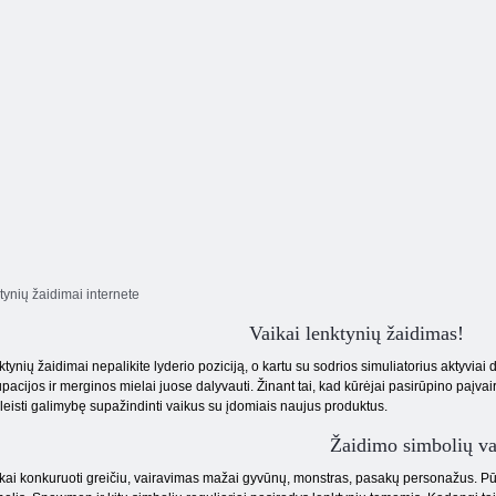
ynių žaidimai internete
Vaikai lenktynių žaidimas!
ktynių žaidimai nepalikite lyderio poziciją, o kartu su sodrios simuliatorius aktyviai
pacijos ir merginos mielai juose dalyvauti. Žinant tai, kad kūrėjai pasirūpino paįva
leisti galimybę supažindinti vaikus su įdomiais naujus produktus.
Žaidimo simbolių va
kai konkuruoti greičiu, vairavimas mažai gyvūnų, monstras, pasakų personažus. Pū