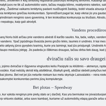
elis, Snowmen ir kitų simbolių reguliariai pasirodys lenktynių temomis. Kadangi ta
atyti juos ne tik už automobilio vairo, tačiau magija kilimo, reaktyvinės raketos, sald
ybių , Žaidimai vaikams lenktynių padarė nudžiuginti žaidėjų, todėl visada alsuoja te
kia lenktynes ​​greičiau konkurentais. Sprendžiant pagal tai, kaip vikriai jis yra gauta
rindiniam renginio savo gyvenimą. Ir ten krokodilas konkuruoja su triušiais. Atrodo, 
p nepatogu, kaip gali atrodyti.
Vandens procedūros
arą Noriu būti arčiau prie vandens atvėsti iš karšto saulės. Na, tada, valtys, vandens
 vandens. Ypač įspūdinga išvaizda jiems grožio lėlės, laumės ir undinės. Ir kai mes
elio aktyvių jūros gyvybės tvarinių, kurie yra laimingi, kad jūs prisijungti. Undinėlė 
, taupo medūza įstrigę. Jis padeda jo ištikimas draugas, tačiau dirba tiek daug, kad jie
dviračiu ralis su savo draugei
jojimo dviračiai ir išgyvena vingiuotos keliu Pasipylė su kliūtimis – akmenys, rąstai,
sūkio. Kad nebūtų skristi kitą atsitiktinai, išlaikyti greitį, atidžiai stebėti pokyčius ke
ai įdomu. Bet net jei jūs neturite niekam tuo metu skyriuje Laisvalaikis – nėra nieko
atsakomybė konkurentas perims jūsų kompiuteryje.
Bet plotas – Speedway
kur vyksta renginys prie pietų stalo ar į darželį. Kas yra berniukai ne įsivaizduoja
rp virtuvės daiktai, arba savo kambarį, kuriame už automobilių etapą garaže arba st