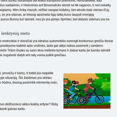
i nėra sunku sutramdyti bet kokia transporto priemonė, nenustebkite, kad
us saldainiai, ir Helovinas ant Broomsticks skristi ne tik raganos, ir net nekaltų
igiamų. Mes linkę manyti, vėžliai vangiai būtybių, bet atrodo kaip vienas iš jų
s, jis yra silpnas, ar tiesiog apsimeta ilgą laiką buvo taupyti energiją
purus Bunny turi laimėti, nes jis yra gimęs Sprinter, bet didysis slibinas yra ne
 lenktynių metu
 motociklai ir dviračiai yra idealus automobilis surengti konkursus greičiu tiesiai
 pradėjome kalbėti apie undinės, tada gal atėjo laikas pasinerti į vandens
Arielis Triton išvyko su savo tėvu metinės turnyre ir dabar kartu jie bando laimėti
 sugalvoti statyti ant ratų vonia judėti greičiau.
 provėžų ir kalvų. Ir todėl jūs negalite
lyje situaciją. Šis žaidimas yra skirtas
 liūdna, tiesiog pasirinkti elementą rodo,
mus didžiuosius aktus kuklių srityse? Būtų
umti galvas kartu.