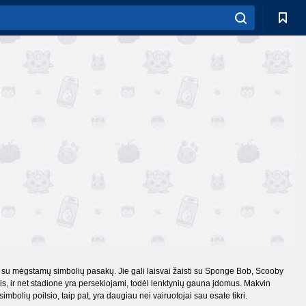
ti su mėgstamų simbolių pasakų. Jie gali laisvai žaisti su Sponge Bob, Scooby
lis, ir net stadione yra persekiojami, todėl lenktynių gauna įdomus. Makvin
mbolių poilsio, taip pat, yra daugiau nei vairuotojai sau esate tikri.