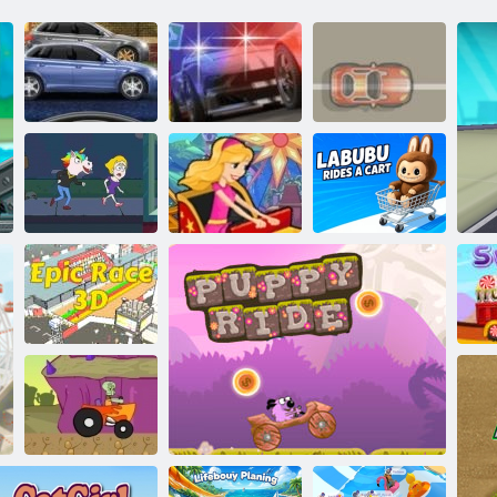
Gatvė varžybos
Fury
Gatvė siekimas
Rival skubėti
Išsaugok
Jaudulio
Labubu važiuoja
merginą 2
skubėjimas 3
vežimėliu
„Epic Race 3d“
s