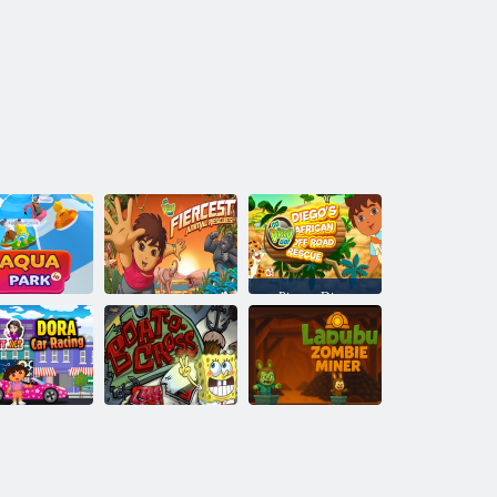
Pirmyn Diego
Go! Diego
Afrikos
Pirmyn Diego
visureigių
ndens parkas.
Go! Gyvūnų
gelbėjimo
io
gelbėjimas
tarnyba
„Dora“
automobilių
„Labubu Zombie
lenktynės
Laivas-krosas 2
Miner“