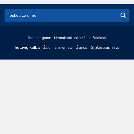
© game-game - Nemokami online flash žaidimai
English
lietuvių kalba
Žaidimai internete
Žymos
Grįžtamasis ryšys
Français
Italiano
Español
Português
Українська
Polski
Türkçe