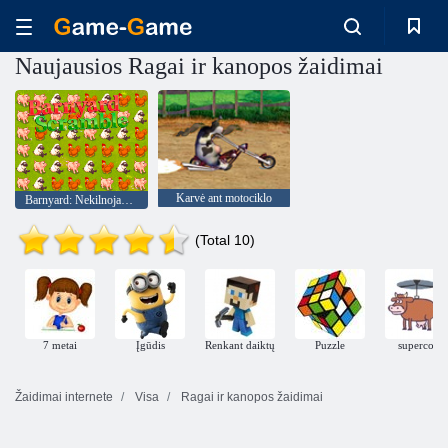
Naujausios Ragai ir kanopos žaidimai
Karvė ant motociklo
Barnyard: Nekilnojamas
(Total 10)
7 metai
Įgūdis
Renkant daiktų
Puzzle
supercow
Žaidimai internete
Visa
Ragai ir kanopos žaidimai