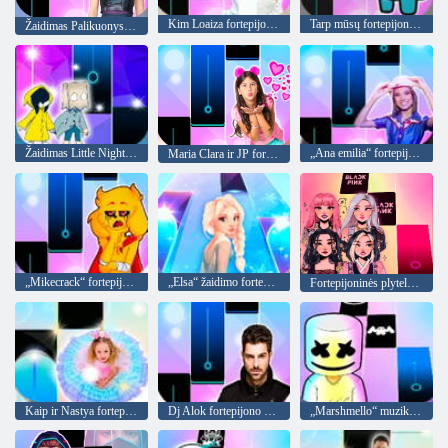
Kim Loaiza fortepijono plytelės
Tarp mūsų fortepijoninių plytelių apgavikas
Žaidimas Palikuonys 3 fortepijono plytelės
Žaidimas Little Nightmare 2 fortepijoninės plytelės
„Ana emilia“ fortepijono plytelės
Maria Clara ir JP fortepijono žaidimo plytelės
„Mikecrack“ fortepijono žaidimo plytelės
„Elsa“ žaidimo fortepijono plytelės: paleiskite
Fortepijoninės plytelės: Blackpink Kpop
Kaip ir Nastya fortepijoninių plytelių žaidimas
Dj Alok fortepijono plytelės
„Marshmello“ muzikos šokis: fortepijono plytelės