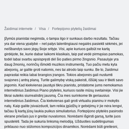
Žaidimai internete
Visa
Fortepijono plytelių žaidimai
Įžymūs pianistai negimsta, o tampa ilgo ir sunkaus darbo rezultatu. Tačiau
yra dar viena ypatybė – net patys talentingiausi negalės pasiekti sėkmės, jei
neišbandys savo jėgų šioje srityje. Visi, apie kuriuos galbūt ne kartą
girdėjote, tie, kurie dabar laikomi klasikais, taip pat vedė pirmąsias pamokas,
todėl labai svarbu apsispręsti dėl šio paties pirmo žingsnio. Pasaulyje yra
daug žmonių, norinčių išmokti muzikos instrumentą. Tuo pačiu metu kyla
abejonių, ar galite groti natomis, nes tai atrodo taip sunku. Be to, žaidimui
paprastai reikia labai brangios įrangos. Tokios abejonės gali nustumti
svajones į antrą planą. Turite galimybę viską pakeisti, iššūkį sau ir tikėti savo
jėgomis. Kad kiekvienas jaustųsi tikru pianistu, pristatome jums nemokamus
internetinius žaidimus Piano plytelės, kuriuos rasite mūsų svetainėje. Visi jie
tikrai suteiks siurrealistinį jausmą. Čia mes surinkome tik geriausius
internetinius žaidimus. Čia kiekvienas gali groti virtualiu pianinu ir mokytis
natų. Kaip galite įsivaizduoti, tam reikia įgūdžių ir gebėjimų ir jie nėra lengvi,
tačiau šį kartą jūsų laukia puikus simuliatorius. Fortepijono plytelės pasirodo
ekrane priešais jus ir greitai nuvalomos. Norėdami išgirsti garsą, turite juos
spustelėti. Tada jie sukuria linksmą melodiją. Užduoties sudėtingumas
priklauso nuo siūlomos kompozicijos dinamikos. Norėdami būti greitesni,