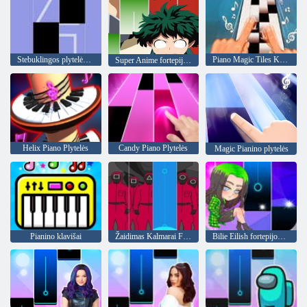
Stebuklingos plytelės - Piano Squid
Piano Magic Tiles Karšta daina
Super Anime fortepijono plytelės
Helix Piano Plytelės
Candy Piano Plytelės
Magic Pianino plytelės
Pianino klavišai
Žaidimas Kalmarai Fortepijono plytelės
Bilie Eilish fortepijoninių plytelių žaidimas