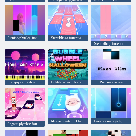
Pianino plytelės: itališki smegenų smegenų gyvūnai
Stebuklinga fortepijono muzika
Stebuklinga fortepijono muzika
Fortepijono žaidimo žvaigždė 5
Bubble Wheel Helovinas
Pianino klavišai
Muzikos katė! 3D fortepijono plytelės žaidimas
Fortepijono plytelių žaidimas
Pagauti plyteles: fortepijono žaidimas