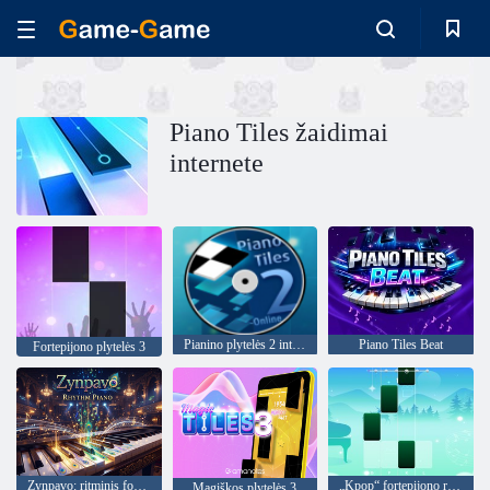
Piano Tiles žaidimai
internete
Pianino plytelės 2 internete
Piano Tiles Beat
Fortepijono plytelės 3
Zynpavo: ritminis fortepijonas
„Kpop“ fortepijono ritmai
Magiškos plytelės 3