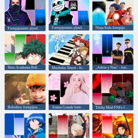
Fortepijoninės plytelės: Megalovania Undertale
Ninja Kidz fortepijono plytelės
Fortepijoninės plytelės: Alan Walker DJ
Hero Academia Boku Anime Manga fortepijono plytelių žaidimai
„Adexe y Nau“ - fortepijono plytelės
Mushoku Tensei - fortepijono plytelės
Boboiboy fortepijono plytelės
Ariana Grande fortepijono plytelės rožinė, muzika ir magija
Tricky Mod FNFe fortepijono plytelės