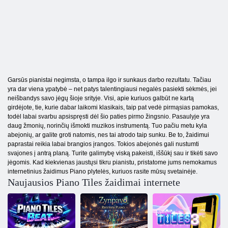
Garsūs pianistai negimsta, o tampa ilgo ir sunkaus darbo rezultatu. Tačiau
yra dar viena ypatybė – net patys talentingiausi negalės pasiekti sėkmės, jei
neišbandys savo jėgų šioje srityje. Visi, apie kuriuos galbūt ne kartą
girdėjote, tie, kurie dabar laikomi klasikais, taip pat vedė pirmąsias pamokas,
todėl labai svarbu apsispręsti dėl šio paties pirmo žingsnio. Pasaulyje yra
daug žmonių, norinčių išmokti muzikos instrumentą. Tuo pačiu metu kyla
abejonių, ar galite groti natomis, nes tai atrodo taip sunku. Be to, žaidimui
paprastai reikia labai brangios įrangos. Tokios abejonės gali nustumti
svajones į antrą planą. Turite galimybę viską pakeisti, iššūkį sau ir tikėti savo
jėgomis. Kad kiekvienas jaustųsi tikru pianistu, pristatome jums nemokamus
internetinius žaidimus Piano plytelės, kuriuos rasite mūsų svetainėje.
Naujausios Piano Tiles žaidimai internete