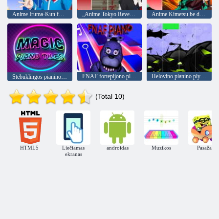
Anime Iruma-Kun fortepijoninės plytelės
„Anime Tokyo Revengers“ fortepijoninių plytelių žaidimai
Anime Kimetsu be demonų žudiko fortepijono plytelių
FNAF fortepijono plytelės
Helovino pianino plytelės
Stebuklingos pianino plytelės
(Total 10)
HTML5
Liečiamas
androidas
Muzikos
Pasažas
ekranas