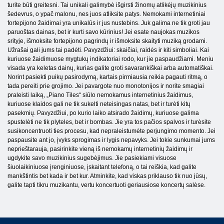
turite būti greitesni. Tai unikali galimybė išgirsti žinomų atlikėjų muzikinius
šedevrus, o ypač malonu, nes juos atliksite patys. Nemokami internetiniai
fortepijono žaidimai yra unikalūs ir jus nustebins. Juk galima ne tik groti jau
paruoštas dainas, bet ir kurti savo kūrinius! Jei esate naujokas muzikos
srityje, išmoksite fortepijono pagrindų ir išmoksite skaityti muziką grodami.
Užrašai gali jums tai padėti. Pavyzdžiui: skaičiai, raidės ir kiti simboliai. Kai
kuriuose žaidimuose mygtukų indikatoriai rodo, kur jie paspaudžiami. Meniu
visada yra keletas dainų, kurias galite groti savarankiškai arba automatiškai.
Norint pasiekti puikų pasirodymą, kartais pirmiausia reikia pagauti ritmą, o
tada pereiti prie grojimo. Jei pavargote nuo monotonijos ir norite smagiai
praleisti laiką, „Piano Tiles“ siūlo nemokamus internetinius žaidimus,
kuriuose klaidos gali ne tik sukelti neteisingas natas, bet ir turėti kitų
pasekmių. Pavyzdžiui, po kurio laiko atsirado žaidimų, kuriuose galima
spustelėti ne tik plyteles, bet ir bombas. Jie yra tos pačios spalvos ir turėsite
susikoncentruoti ties procesu, kad nepraleistumėte perjungimo momento. Jei
paspausite ant jo, įvyks sprogimas ir lygis nepavyks. Jei tokie sunkumai jums
neprieštarauja, pasirinkite vieną iš nemokamų internetinių žaidimų ir
ugdykite savo muzikinius sugebėjimus. Jie pasiekiami visuose
šiuolaikiniuose įrenginiuose, įskaitant telefoną, o tai reiškia, kad galite
mankštintis bet kada ir bet kur. Atminkite, kad viskas priklauso tik nuo jūsų,
galite tapti tikru muzikantu, vertu koncertuoti geriausiose koncertų salėse.