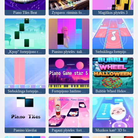
Piano Tiles Beat
Zynpavo: ritminis fortepijonas
Magiškos plytelės 3
„Kpop“ fortepijono ritmai
Pianino plytelės: itališki smegenų smegenų gyvūnai
Stebuklinga fortepijono muzika
Stebuklinga fortepijono muzika
Fortepijono žaidimo žvaigždė 5
Bubble Wheel Helovinas
Pianino klavišai
Pagauti plyteles: fortepijono žaidimas
Muzikos katė! 3D fortepijono plytelės žaidimas