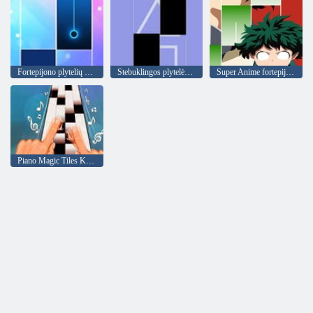
Fortepijono plytelių žaidimas
Stebuklingos plytelės - Piano Squid
Super Anime fortepijono plytelės
Piano Magic Tiles Karšta daina