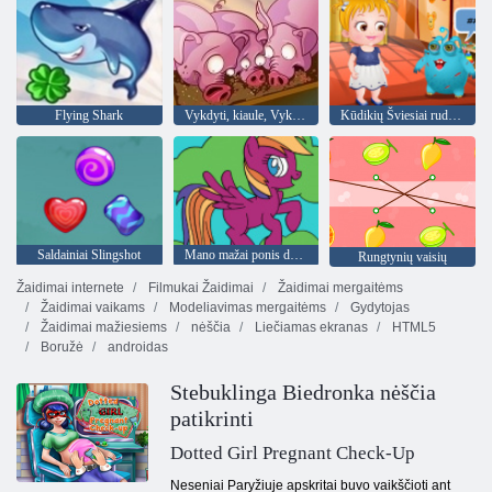
Flying Shark
Vykdyti, kiaule, Vykdyti
Kūdikių Šviesiai ruda Alien draugui
Saldainiai Slingshot
Mano mažai ponis dažymas knyga
Rungtynių vaisių
Žaidimai internete
Filmukai Žaidimai
Žaidimai mergaitėms
Žaidimai vaikams
Modeliavimas mergaitėms
Gydytojas
Žaidimai mažiesiems
nėščia
Liečiamas ekranas
HTML5
Boružė
androidas
Stebuklinga Biedronka nėščia
patikrinti
Dotted Girl Pregnant Check-Up
Neseniai Paryžiuje apskritai buvo vaikščioti ant