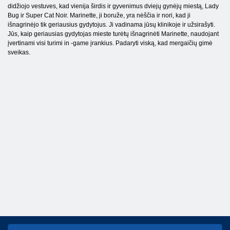
didžiojo vestuves, kad vienija širdis ir gyvenimus dviejų gynėjų miestą, Lady
Bug ir Super Cat Noir. Marinette, ji boruže, yra nėščia ir nori, kad ji
išnagrinėjo tik geriausius gydytojus. Ji vadinama jūsų klinikoje ir užsirašyti.
Jūs, kaip geriausias gydytojas mieste turėtų išnagrinėti Marinette, naudojant
įvertinami visi turimi in -game įrankius. Padaryti viską, kad mergaičių gimė
sveikas.