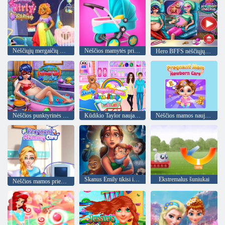
Nėščiųjų mergaičių mada
Nėščios mamytės priežiūra
Hero BFFS nėščiųjų patikrinimas
Nėščios punktyrinės merginos SPA
Kūdikio Taylor naujagimio istorija
Nėščios mamos naujagimio priežiūra
Skanus Emily tikisi ir Baimė
Ekstremalus šuniukai
Nėščios mamos priežiūra