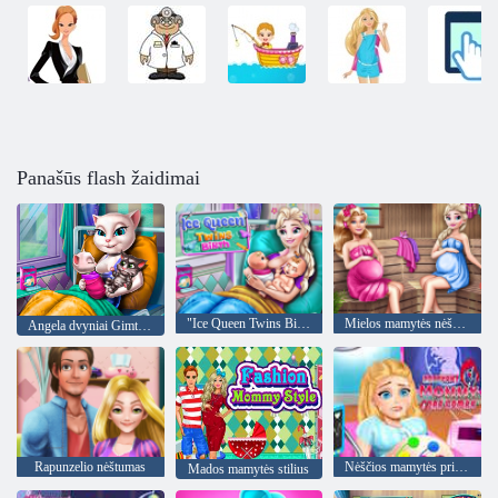
Panašūs flash žaidimai
"Ice Queen Twins Birth"
Mielos mamytės nėščia pirtis
Angela dvyniai Gimtadienis
Rapunzelio nėštumas
Nėščios mamytės priežiūros žaidimai
Mados mamytės stilius