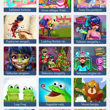
Saldainiai burbulas
Anna Elsa perdaryti
Jessie stilingas Nekilnojamasis kirpimo
Punktyrinė mergaičių dažymo knyga
Ladybug Raskite skirtumus
Taškinės mergaičių vakcinos injekcijos
Taškuotas merginos Helovino makiažas
Taškuotos mergaičių šeimos Kalėdos
Taškuota mergina smegenų gydytoja
Leap Frog
Sugaukite varlę
Voverė herojus