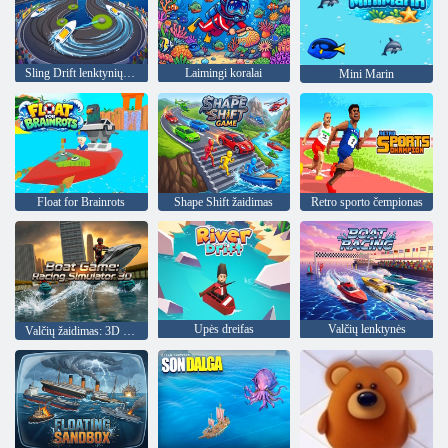
Sling Drift lenktynių žaidimai
Laimingi koralai
Mini Marin
Float for Brainrots
Shape Shift žaidimas
Retro sporto čempionas
Upės dreifas
Valčių lenktynės
Valčių žaidimas: 3D lenktynių simuliatorius