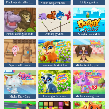
Plaukiojanti smėlio dėžė
Linijos gyvūnai
Sūnus Dalga vandenyno išgyvenęs
Pinball zoologijos sode
Atitiktų gyvūno
Šunytis Pasinerkite
Sporto salė manija
Laimingas burtininkas
Mielas šuniukų priežiūra
Laimingas Lemuras
Mielas vienaragis rūpestis
Mielas Kitty Care