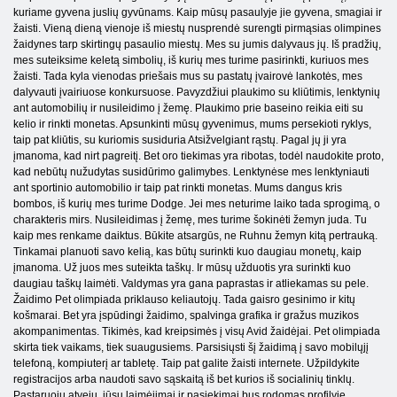
kuriame gyvena juslių gyvūnams. Kaip mūsų pasaulyje jie gyvena, smagiai ir
žaisti. Vieną dieną vienoje iš miestų nusprendė surengti pirmąsias olimpines
žaidynes tarp skirtingų pasaulio miestų. Mes su jumis dalyvaus jų. Iš pradžių,
mes suteiksime keletą simbolių, iš kurių mes turime pasirinkti, kuriuos mes
žaisti. Tada kyla vienodas priešais mus su pastatų įvairovė lankotės, mes
dalyvauti įvairiuose konkursuose. Pavyzdžiui plaukimo su kliūtimis, lenktynių
ant automobilių ir nusileidimo į žemę. Plaukimo prie baseino reikia eiti su
kelio ir rinkti monetas. Apsunkinti mūsų gyvenimus, mums persekioti ryklys,
taip pat kliūtis, su kuriomis susiduria Atsižvelgiant rąstų. Pagal jų ji yra
įmanoma, kad nirt pagreitį. Bet oro tiekimas yra ribotas, todėl naudokite proto,
kad nebūtų nužudytas susidūrimo galimybes. Lenktynėse mes lenktyniauti
ant sportinio automobilio ir taip pat rinkti monetas. Mums dangus kris
bombos, iš kurių mes turime Dodge. Jei mes neturime laiko tada sprogimą, o
charakteris mirs. Nusileidimas į žemę, mes turime šokinėti žemyn juda. Tu
kaip mes renkame daiktus. Būkite atsargūs, ne Ruhnu žemyn kitą pertrauką.
Tinkamai planuoti savo kelią, kas būtų surinkti kuo daugiau monetų, kaip
įmanoma. Už juos mes suteikta taškų. Ir mūsų užduotis yra surinkti kuo
daugiau taškų laimėti. Valdymas yra gana paprastas ir atliekamas su pele.
Žaidimo Pet olimpiada priklauso keliautojų. Tada gaisro gesinimo ir kitų
košmarai. Bet yra įspūdingi žaidimo, spalvinga grafika ir gražus muzikos
akompanimentas. Tikimės, kad kreipsimės į visų Avid žaidėjai. Pet olimpiada
skirta tiek vaikams, tiek suaugusiems. Parsisiųsti šį žaidimą į savo mobilųjį
telefoną, kompiuterį ar tabletę. Taip pat galite žaisti internete. Užpildykite
registracijos arba naudoti savo sąskaitą iš bet kurios iš socialinių tinklų.
Pastaruoju atveju, jūsų laimėjimai ir pasiekimai bus rodomas profilyje.