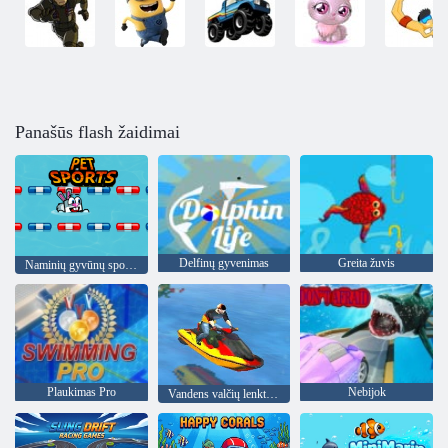
Panašūs flash žaidimai
Delfinų gyvenimas
Greita žuvis
Naminių gyvūnų sportas
Plaukimas Pro
Nebijok
Vandens valčių lenktynės