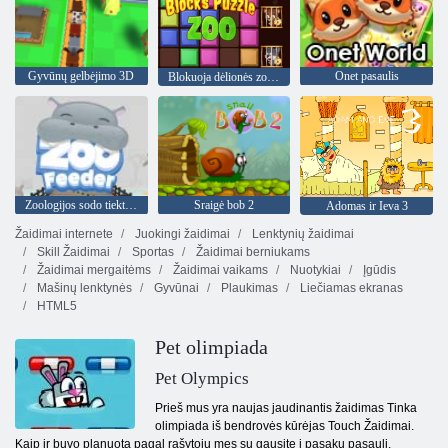
Gyvūnų gelbėjimo 3D
Onet pasaulis
Blokuoja dėlionės zoologijos sodas
Zoologijos sodo tiektuvas
Sraigė bob 2
Adomas ir Ieva 3
Žaidimai internete
Juokingi žaidimai
Lenktynių žaidimai
Skill Žaidimai
Sportas
Žaidimai berniukams
Žaidimai mergaitėms
Žaidimai vaikams
Nuotykiai
Įgūdis
Mašinų lenktynės
Gyvūnai
Plaukimas
Liečiamas ekranas
HTML5
Pet olimpiada
Pet Olympics
Prieš mus yra naujas jaudinantis žaidimas Tinka
olimpiada iš bendrovės kūrėjas Touch Žaidimai.
Kaip ir buvo planuota pagal rašytojų mes su gausite į pasakų pasaulį,