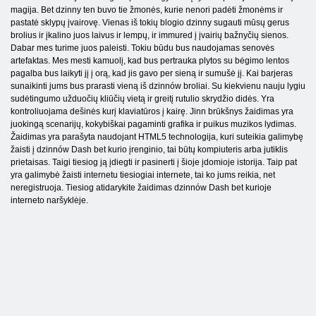
magija. Bet dzinny ten buvo tie žmonės, kurie nenori padėti žmonėms ir
pastatė sklypų įvairovę. Vienas iš tokių blogio dzinny sugauti mūsų gerus
brolius ir įkalino juos laivus ir lempų, ir immured į įvairių bažnyčių sienos.
Dabar mes turime juos paleisti. Tokiu būdu bus naudojamas senovės
artefaktas. Mes mesti kamuolį, kad bus pertrauka plytos su bėgimo lentos
pagalba bus laikyti jį į orą, kad jis gavo per sieną ir sumušė jį. Kai barjeras
sunaikinti jums bus prarasti vieną iš dzinnów broliai. Su kiekvienu nauju lygiu
sudėtingumo užduočių kliūčių vietą ir greitį rutulio skrydžio didės. Yra
kontroliuojama dešinės kurį klaviatūros į kairę. Jinn brūkšnys žaidimas yra
juokingą scenarijų, kokybiškai pagaminti grafika ir puikus muzikos lydimas.
Žaidimas yra parašyta naudojant HTML5 technologija, kuri suteikia galimybę
žaisti į dzinnów Dash bet kurio įrenginio, tai būtų kompiuteris arba jutiklis
prietaisas. Taigi tiesiog ją įdiegti ir pasinerti į šioje įdomioje istorija. Taip pat
yra galimybė žaisti internetu tiesiogiai internete, tai ko jums reikia, net
neregistruoja. Tiesiog atidarykite žaidimas dzinnów Dash bet kurioje
interneto naršyklėje.