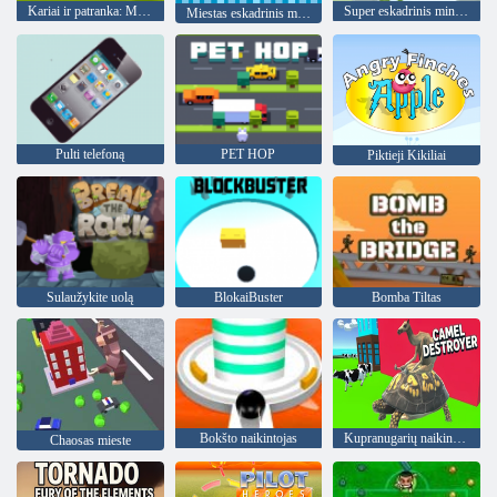
Kariai ir patranka: Mountain Attack
Super eskadrinis minininkas
Miestas eskadrinis minininkas
Pulti telefoną
PET HOP
Piktieji Kikiliai
Sulaužykite uolą
BlokaiBuster
Bomba Tiltas
Bokšto naikintojas
Kupranugarių naikintojas
Chaosas mieste