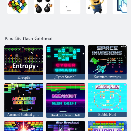
Panašūs flash žaidimai
„Cyber Smash“.
Kosminės invazijos
Entropija
Arcanoid šoniniai ginklai
Bubble Noid
Breakout: Neon Drift