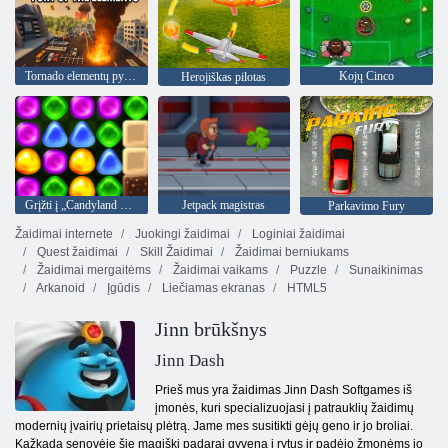
Tornado elementų pyktis
Kojų Cinco
Herojiškas pilotas
Grįžti į „Candyland 4“: „Lollipop“ sodas
Jetpack magistras
Parkavimo Fury
Žaidimai internete
Juokingi žaidimai
Loginiai žaidimai
Quest žaidimai
Skill Žaidimai
Žaidimai berniukams
Žaidimai mergaitėms
Žaidimai vaikams
Puzzle
Sunaikinimas
Arkanoid
Įgūdis
Liečiamas ekranas
HTML5
Jinn brūkšnys
Jinn Dash
Prieš mus yra žaidimas Jinn Dash Softgames iš
įmonės, kuri specializuojasi į patrauklių žaidimų
modernių įvairių prietaisų plėtrą. Jame mes susitikti gėjų geno ir jo broliai.
Kažkada senovėje šie magiški padarai gyvena į rytus ir padėjo žmonėms jo