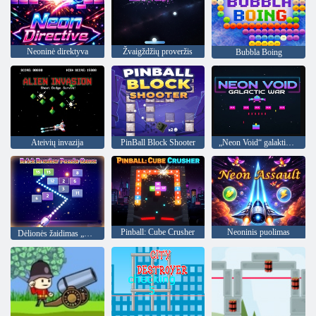
Neoninė direktyva
Žvaigždžių proveržis
Bubbla Boing
Ateivių invazija
PinBall Block Shooter
„Neon Void“ galaktikos karas
Pinball: Cube Crusher
Neoninis puolimas
Dėlionės žaidimas „Brick Breaker“.