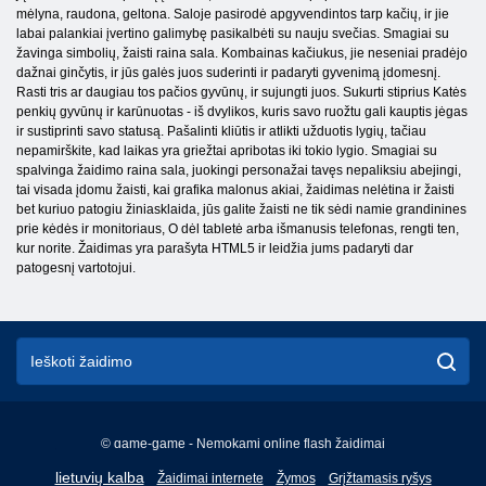
mėlyna, raudona, geltona. Saloje pasirodė apgyvendintos tarp kačių, ir jie
labai palankiai įvertino galimybę pasikalbėti su nauju svečias. Smagiai su
žavinga simbolių, žaisti raina sala. Kombainas kačiukus, jie neseniai pradėjo
dažnai ginčytis, ir jūs galės juos suderinti ir padaryti gyvenimą įdomesnį.
Rasti tris ar daugiau tos pačios gyvūnų, ir sujungti juos. Sukurti stiprius Katės
penkių gyvūnų ir karūnuotas - iš dvylikos, kuris savo ruožtu gali kauptis jėgas
ir sustiprinti savo statusą. Pašalinti kliūtis ir atlikti užduotis lygių, tačiau
nepamirškite, kad laikas yra griežtai apribotas iki tokio lygio. Smagiai su
spalvinga žaidimo raina sala, juokingi personažai tavęs nepaliksiu abejingi,
tai visada įdomu žaisti, kai grafika malonus akiai, žaidimas nelėtina ir žaisti
bet kuriuo patogiu žiniasklaida, jūs galite žaisti ne tik sėdi namie grandinines
prie kėdės ir monitoriaus, O dėl tabletė arba išmanusis telefonas, rengti ten,
kur norite. Žaidimas yra parašyta HTML5 ir leidžia jums padaryti dar
patogesnį vartotojui.
© game-game - Nemokami online flash žaidimai
English
lietuvių kalba
Žaidimai internete
Žymos
Grįžtamasis ryšys