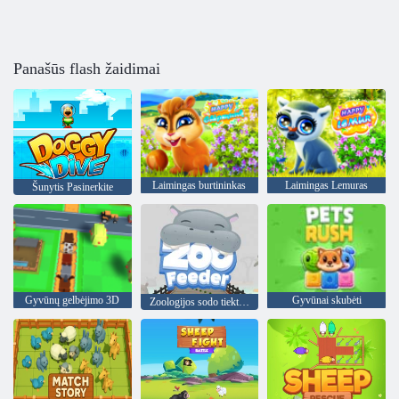
Panašūs flash žaidimai
Laimingas burtininkas
Laimingas Lemuras
Šunytis Pasinerkite
Gyvūnų gelbėjimo 3D
Gyvūnai skubėti
Zoologijos sodo tiektuvas