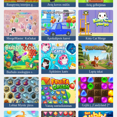
Rungtynių istorijos gyvūnai
Avių kovos mūšis
Avių gelbėjimas
MergeMaster: Kačiukai
Apokalipsės karvė
Kitty Cat Merge
Apkūnios katės
Lapių takai
Burbulo zoologijos sodas
Lobiai Mystic jūros
Grįžti į „Candyland 2“
Vaisių sutriuškinimas