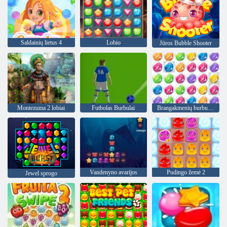
Saldainių lietus 4
Lobio
Jūros Bubble Shooter
Montezuma 2 lobiai
Futbolas Burbulai
Brangakmenių burbuliukai 3
Vandenyno avarijos
Pudingo žemė 2
Jewel sprogo