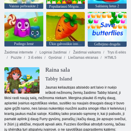
Vaisius perbraukite 2
Saldainių lietus 2
Populiariausi Mėgstamiausi Draugai
Pudingo žemė
Ūkio galvosūkio istorija
Gelbėjimo drugelis
Žaidimai internete
Loginiai žaidimai
Žaidimai vaikams
Trys iš eilės
Puzzle
3 iš eilės
Gyvūnai
Liečiamas ekranas
HTML5
Raina sala
Tabby Island
Jaunas keliautojas atsisėdo ant laivo ir nuėjo
ieškoti nežinomų žemių žaidimo Tabby Island, ji
tikisi rasti naują salą, nežinoma niekam. Mergina plaukė iš mylių daug,
aplankė įvairius egzotiškas vietas, susitiko su naujais draugais daug ir buvo
apie grįžti namo, nes laivas nukentėjo nuožmi audra smogė rifas ir keleivius į
krantą jaukus mažai saloje. Kūdikių laiko prarado sąmonę ir, kai ji pabudo, ji
pamatė aplink jį daug Furry gyvūnų, panašių į kačių daug, jie apsupo svečiui,
ir žiūri į jį atidžiai, mojuoti apvali akis. Fuzzies išoriškai atrodyti ruonių, tačiau
jų shёrstka turi atspalvių įvairovė, o ne savotiškas paprastiems katėms: