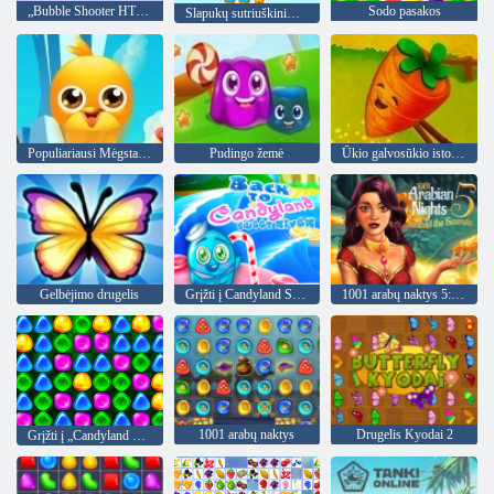
„Bubble Shooter HTML5“
Sodo pasakos
Slapukų sutriuškinimas 3
Populiariausi Mėgstamiausi Draugai
Pudingo žemė
Ūkio galvosūkio istorija
Gelbėjimo drugelis
Grįžti į Candyland Sweet upę
1001 arabų naktys 5: Sinbadas jūreivis
1001 arabų naktys
Drugelis Kyodai 2
Grįžti į „Candyland 4“: „Lollipop“ sodas