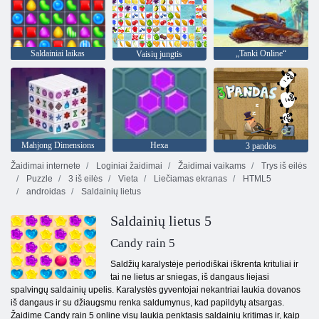
Saldainiai laikas
„Tanki Online“
Vaisių jungtis
Mahjong Dimensions
Hexa
3 pandos
Žaidimai internete
Loginiai žaidimai
Žaidimai vaikams
Trys iš eilės
Puzzle
3 iš eilės
Vieta
Liečiamas ekranas
HTML5
androidas
Saldainių lietus
Saldainių lietus 5
Candy rain 5
Saldžių karalystėje periodiškai iškrenta krituliai ir
tai ne lietus ar sniegas, iš dangaus liejasi
spalvingų saldainių upelis. Karalystės gyventojai nekantriai laukia dovanos
iš dangaus ir su džiaugsmu renka saldumynus, kad papildytų atsargas.
Žaidime Candy rain 5 online visų laukia penktasis saldainių kritimas ir, kaip