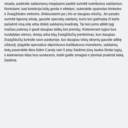
visada, padėsite saldumynų mėgėjams padėti surinkti nukritusius saldainius.
Norėdami, kad kolekcija būtų greita ir efektyvi, sukeiskite spalvotas trinkeles
ir žvaigždutes vietomis, išrikiuodami jas į tris ar daugiau eilučių. Jei pavyks
surinkti ilgesnę eilutę, gausite specialų saldainį, kuris turi galimybę iš karto
pašalinti visą eilę arba didelį saldainių kvadratą. Tai leis jums atlikti lygį
mažiau judesių ir gauti daugiau taškų bei premijų. Kiekvienam lygiui bus
nustatytas vienos, dviejų arba trijų žvaigždučių įvertinimas, kuo daugiau
žvaigždučių turėsite savo paskyroje, tuo daugiau lobių skrynių gausite atlikę
užduotį. Įsigykite specialius stiprintuvus-traiškytuvus monetoms, saldainių
lietų paverskite tikra liūtim Candy rain 5 play žaidime jūsų laukia šimtai lygių,
o kiekvienas kitas bus sunkesnis, todėl galite smagiai ir įdomiai praleisti laiką
žaidime.