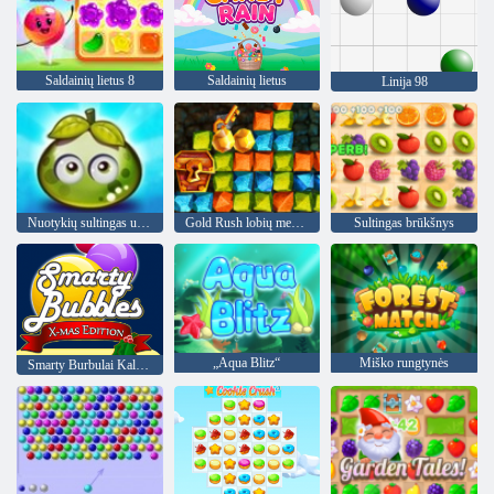
Saldainių lietus 8
Saldainių lietus
Linija 98
Nuotykių sultingas uogas
Gold Rush lobių medžioklė
Sultingas brūkšnys
„Aqua Blitz“
Miško rungtynės
Smarty Burbulai Kalėdos Edition"