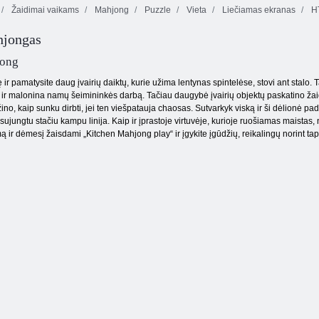
Žaidimai vaikams
Mahjong
Puzzle
Vieta
Liečiamas ekranas
H
hjongas
Prakeiktas lobis
Vaisių
2
sutriuškinimas
Spalvų blokai
jong
ę ir pamatysite daug įvairių daiktų, kurie užima lentynas spintelėse, stovi ant stalo. T
 ir malonina namų šeimininkės darbą. Tačiau daugybė įvairių objektų paskatino žai
no, kaip sunku dirbti, jei ten viešpatauja chaosas. Sutvarkyk viską ir ši dėlionė padės
jungtu stačiu kampu linija. Kaip ir įprastoje virtuvėje, kurioje ruošiamas maistas, n
ą ir dėmesį žaisdami „Kitchen Mahjong play“ ir įgykite įgūdžių, reikalingų norint tapti