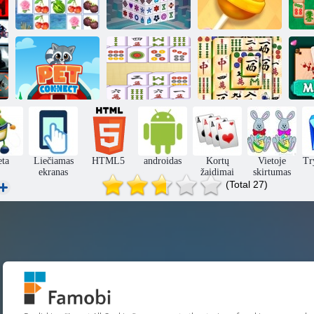
„Farm Connect
Mahjong
2“
Dimensions
Mahjong Candy
"Mahjong
Connect
Pet Connect
Classic"
Mahjong Titans
eta
Liečiamas
HTML5
androidas
Kortų
Vietoje
Try
ekranas
žaidimai
skirtumas
(Total 27)