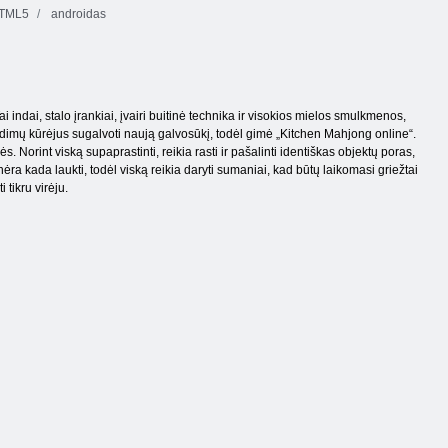
TML5
androidas
ai indai, stalo įrankiai, įvairi buitinė technika ir visokios mielos smulkmenos,
dimų kūrėjus sugalvoti naują galvosūkį, todėl gimė „Kitchen Mahjong online“.
. Norint viską supaprastinti, reikia rasti ir pašalinti identiškas objektų poras,
ėra kada laukti, todėl viską reikia daryti sumaniai, kad būtų laikomasi griežtai
 tikru virėju.