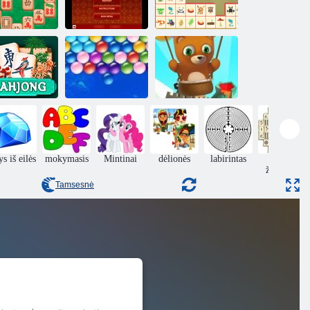
Medienos
„Mahjongg
„Mahjong
Master 2“
Mahjong Mania
Connect“
Begalinis
Bubble Shooter
Mažongas
Burbulai
begalinis
s iš eilės
mokymasis
Mintinai
dėlionės
labirintas
Stalo
žaidimai
Tamsesnė