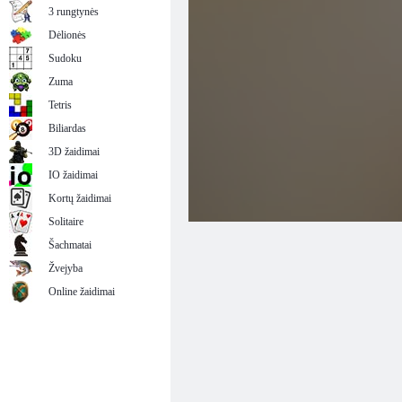
3 rungtynės
Dėlionės
Sudoku
Zuma
Tetris
Biliardas
3D žaidimai
IO žaidimai
Kortų žaidimai
Solitaire
Šachmatai
Žvejyba
Online žaidimai