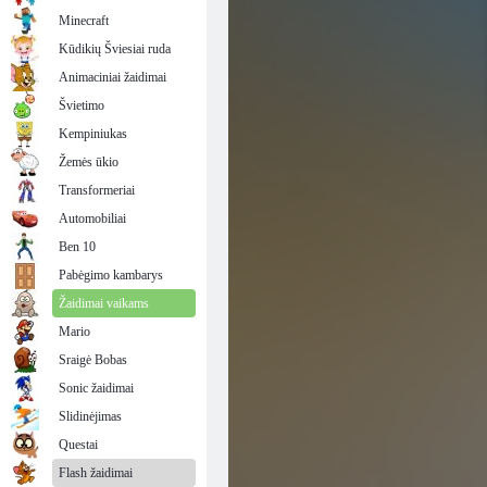
Minecraft
Kūdikių Šviesiai ruda
Animaciniai žaidimai
Švietimo
Kempiniukas
Žemės ūkio
Transformeriai
Automobiliai
Ben 10
Pabėgimo kambarys
Žaidimai vaikams
Mario
Sraigė Bobas
Sonic žaidimai
Slidinėjimas
Questai
Flash žaidimai