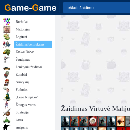
Burbulai
Mažongas
Loginiai
Žaidimai berniukams
Tankai Dabar
Šaudymas
Lenktynių žaidimai
Zombiai
Nuotykių
Futbolas
„Lego NinjaGo“
Žmogus-voras
Žaidimas Virtuvė Mahj
Strategija
karas
snaiperis