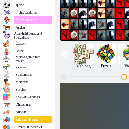
sporto
Flying žaidimai
Spēles meitenēm
Arkliai
Atsakinėti pamoką iš
špargalkos
Čiustyti
Barbė
Maisto gaminimas
maisto
Mahjong
Puzzle
Vi
kirpėjas
Spalvinimas
Makiažas
Sušalęs
Plytelės iš netikėtų!
Spalvoti kaladėlės
Dinozaurai
Nuotykių
Žaidimai dviems
Fireboy ir WaterGirl