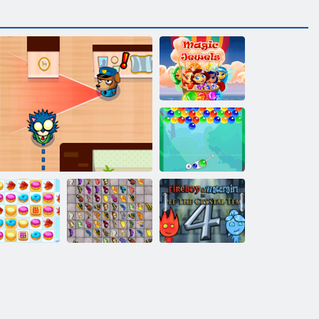
Stebuklingi
brangakmeniai
Burbulas
talismanai
„Fireboy“ ir
„Vochergirl 4“:
Slapukų
Drugelis Kyodai
„Crystal
riuškinimas 2
Niekšingas Jamesas
HD"
Temple“