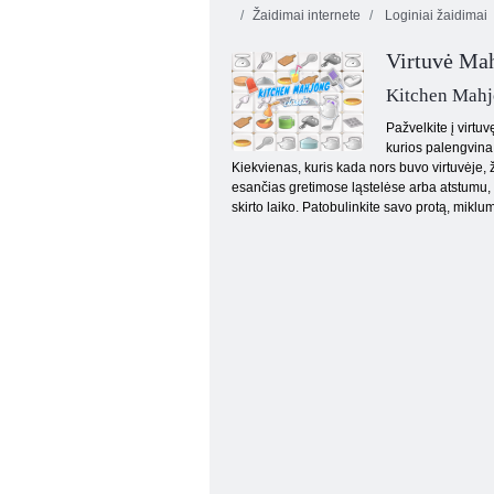
Žaidimai internete
Loginiai žaidimai
Virtuvė Ma
Kitchen Mah
Pažvelkite į virtuv
kurios palengvina
Kiekvienas, kuris kada nors buvo virtuvėje, ži
Raina sala
esančias gretimose ląstelėse arba atstumu, su
skirto laiko. Patobulinkite savo protą, miklum