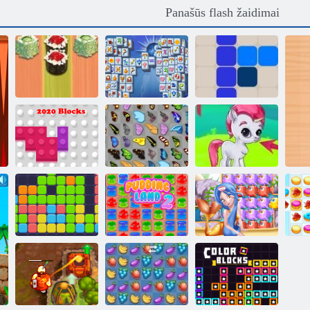
Panašūs flash žaidimai
Mahjong
Suši nardai
Fortuna
1212!
2020 blokai
Drugelis kyodai
Burbulas Gemes
Vienuolika
vienuolika
Pudingo žemė 2
Jūrininkas Pop
sut