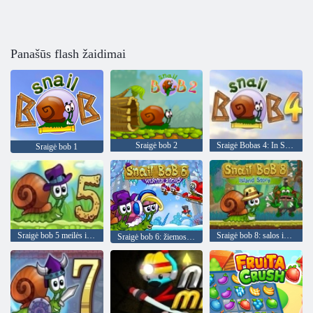
Panašūs flash žaidimai
Sraigė bob 2
Sraigė Bobas 4: In Space
Sraigė bob 1
Sraigė bob 5 meilės istorija
Sraigė bob 8: salos istorija
Sraigė bob 6: žiemos istorija