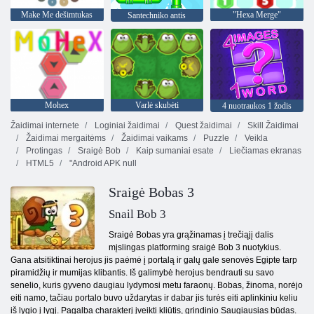
Make Me dešimtukas
"Hexa Merge"
Santechniko antis
Mohex
Varlė skubėti
4 nuotraukos 1 žodis
Žaidimai internete
Loginiai žaidimai
Quest žaidimai
Skill Žaidimai
Žaidimai mergaitėms
Žaidimai vaikams
Puzzle
Veikla
Protingas
Sraigė Bob
Kaip sumaniai esate
Liečiamas ekranas
HTML5
"Android APK null
Sraigė Bobas 3
Snail Bob 3
Sraigė Bobas yra grąžinamas į trečiąjį dalis
mįslingas platforming sraigė Bob 3 nuotykius.
Gana atsitiktinai herojus jis paėmė į portalą ir galų gale senovės Egipte tarp
piramidžių ir mumijas klibantis. Iš galimybė herojus bendrauti su savo
senelio, kuris gyveno daugiau lydymosi metu faraonų. Bobas, žinoma, norėjo
eiti namo, tačiau portalo buvo uždarytas ir dabar jis turės eiti aplinkiniu keliu
iš lygio į lygį. Pagalba charakterį įveikti kliūtis, grindinio Saugiausias būdas.