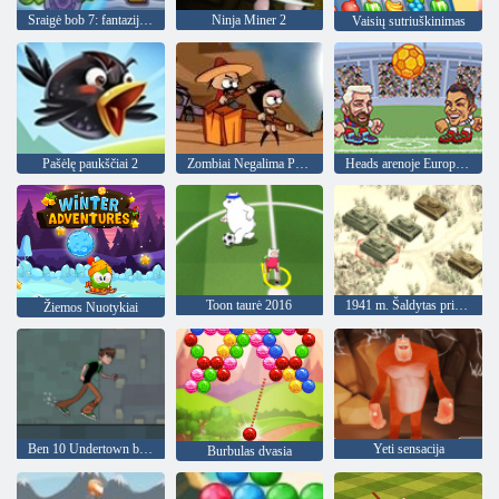
Sraigė bob 7: fantazijos istorija
Ninja Miner 2
Vaisių sutriuškinimas
Pašėlę paukščiai 2
Zombiai Negalima Peršokti
Heads arenoje Europos futbolo
Toon taurė 2016
1941 m. Šaldytas priekis
Žiemos Nuotykiai
Ben 10 Undertown bėgikas
Yeti sensacija
Burbulas dvasia