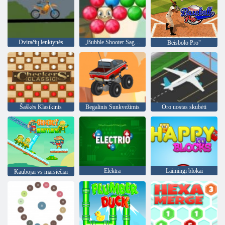
Dviračių lenktynės
„Bubble Shooter Saga 2“
Beisbolo Pro"
Šaškės Klasikinis
Begalinis Sunkvežimis
Oro uostas skubėti
Elektra
Laimingi blokai
Kaubojai vs marsiečiai