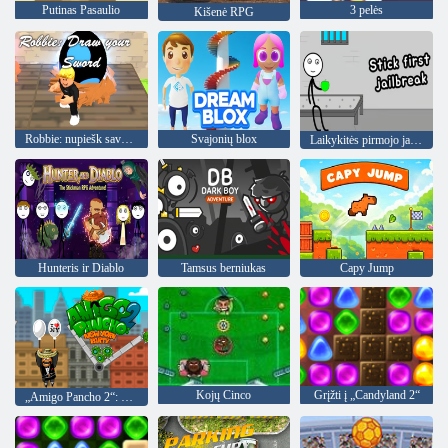
Putinas Pasaulio
3 pelės
Kišenė RPG
Robbie: nupiešk savo kardą
Svajonių blox
Laikykitės pirmojo jailbreak
Hunteris ir Diablo
Tamsus berniukas
Capy Jump
Kojų Cinco
Grįžti į „Candyland 2“
„Amigo Pancho 2“: Niujorko vakarėlis