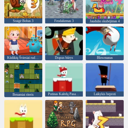
Sraigė Bobas 3
Feodalizmas 3
Jaudulio skubėjimas 4
Kūdikių Šviesiai ruda Alien draugui
Drąsus būrys
Blowmanas
Putinas Kalėdų Pasaulio
Laikykis beproti
Benamiai riteris