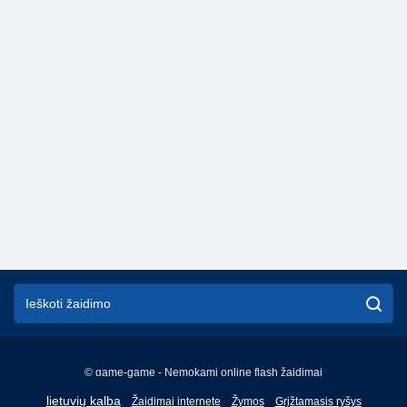
© game-game - Nemokami online flash žaidimai
English
lietuvių kalba
Žaidimai internete
Žymos
Grįžtamasis ryšys