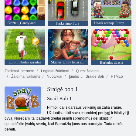
Grįžti į „Candyland 4“: „Lollipop“ sodas
Heads arenoje Europos futbolo
Parkavimo Fury
Euro Futbolas sprintas
Skanus Emily tikisi ir Baimė
Burbulas dvasia
Žaidimai internete
Loginiai žaidimai
Quest žaidimai
Žaidimai vaikams
Nuotykiai
Įgūdis
Sraigė Bob
HTML5
Sraigė bob 1
Snail Bob 1
Pirmoji dalis garsaus veiksmų su žalia sraigė.
Užduotis atlikti savo charakterį per lygį ir išlaikyti jį
gyvą. Norėdami tai padaryti greitai priimti sprendimus dėl skristi ir
spustelėkite įvairių svertų, kad iš pradžių jums bus parodyta. Tada reikės
pereiti.