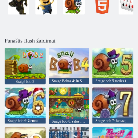
Panašūs flash žaidimai
Sraigė Bobas 4: In Space
Sraigė bob 5 meilės istorija
Sraigė bob 2
Sraigė bob 6: žiemos istorija
Sraigė bob 7: fantazijos istorija
Sraigė bob 8: salos istorija