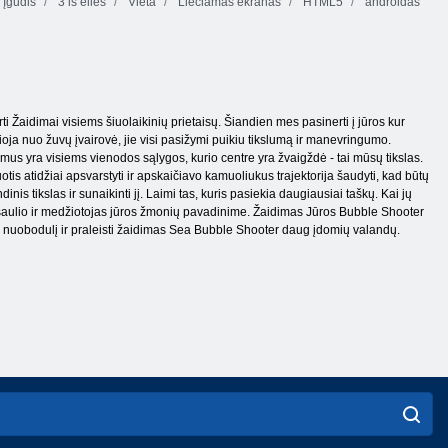
Įgūdis
3 iš eilės
Vieta
Liečiamas ekranas
HTML5
androidas
Žaidimai visiems šiuolaikinių prietaisų. Šiandien mes pasinerti į jūros kur
a nuo žuvų įvairovė, jie visi pasižymi puikiu tikslumą ir manevringumo.
 mus yra visiems vienodos sąlygos, kurio centre yra žvaigždė - tai mūsų tikslas.
is atidžiai apsvarstyti ir apskaičiavo kamuoliukus trajektorija šaudyti, kad būtų
inis tikslas ir sunaikinti jį. Laimi tas, kuris pasiekia daugiausiai taškų. Kai jų
sio šaulio ir medžiotojas jūros žmonių pavadinime. Žaidimas Jūros Bubble Shooter
pie nuobodulį ir praleisti žaidimas Sea Bubble Shooter daug įdomių valandų.