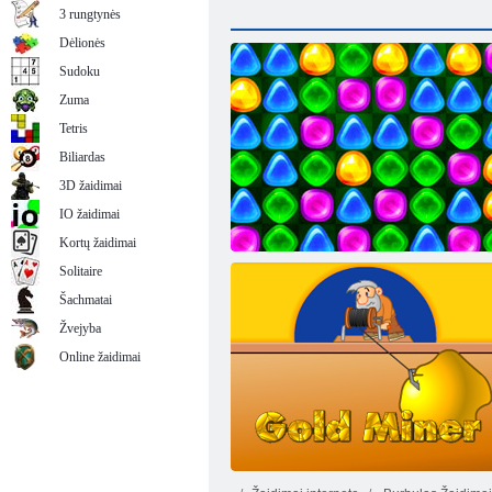
3 rungtynės
Dėlionės
Sudoku
Zuma
Tetris
Biliardas
3D žaidimai
IO žaidimai
Kortų žaidimai
Solitaire
Šachmatai
Žvejyba
Online žaidimai
Grįžti į „Candyland 4“: „Lollipop“ sodas