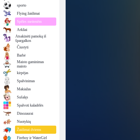
Dilgčiojančio burbulo šaulys
sporto
Flying žaidimai
Spēles meitenēm
Arkliai
Atsakinėti pamoką iš
špargalkos
Čiustyti
Barbė
Maisto gaminimas
maisto
kirpėjas
Spalvinimas
Makiažas
Sušalęs
Spalvoti kaladėlės
Dinozaurai
Nuotykių
Žaidimai dviems
Fireboy ir WaterGirl