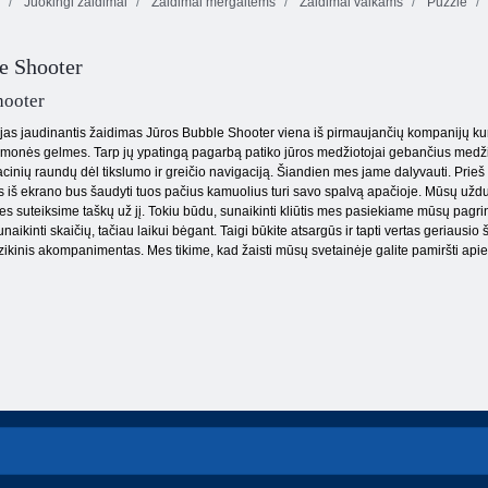
Juokingi žaidimai
Žaidimai mergaitėms
Žaidimai vaikams
Puzzle
Mahjong
„Tanki Online“
Dimensions
Hexa
e Shooter
hooter
as jaudinantis žaidimas Jūros Bubble Shooter viena iš pirmaujančių kompanijų kurti 
onės gelmes. Tarp jų ypatingą pagarbą patiko jūros medžiotojai gebančius medžioj
acinių raundų dėl tikslumo ir greičio navigaciją. Šiandien mes jame dalyvauti. Prieš
es iš ekrano bus šaudyti tuos pačius kamuolius turi savo spalvą apačioje. Mūsų užduot
r mes suteiksime taškų už jį. Tokiu būdu, sunaikinti kliūtis mes pasiekiame mūsų pagrind
unaikinti skaičių, tačiau laikui bėgant. Taigi būkite atsargūs ir tapti vertas geriau
 muzikinis akompanimentas. Mes tikime, kad žaisti mūsų svetainėje galite pamiršti a