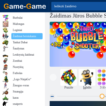
Žaidimas Jūros Bubble 
Burbulai
Mažongas
Loginiai
Žaidimai berniukams
Tankai Dabar
Šaudymas
Lenktynių žaidimai
Zombiai
Nuotykių
Futbolas
„Lego NinjaGo“
Žmogus-voras
Puzzle
Įgūdis
3 iš 
Strategija
karas
snaiperis