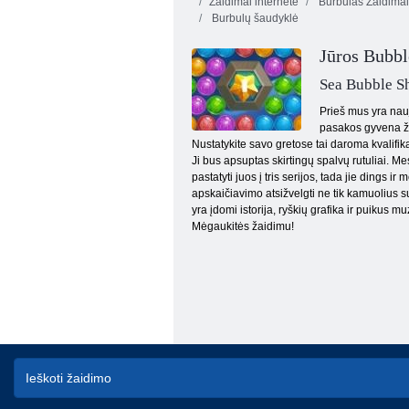
Žaidimai internete
Burbulas Žaidimai
Burbulų šaudyklė
Jūros Bubbl
Sea Bubble S
Prieš mus yra nauj
pasakos gyvena žm
Argonautas
Nustatykite savo gretose tai daroma kvalifik
Ji bus apsuptas skirtingų spalvų rutuliai. M
pastatyti juos į tris serijos, tada jie dings i
apskaičiavimo atsižvelgti ne tik kamuolius s
yra įdomi istorija, ryškių grafika ir puikus
Mėgaukitės žaidimu!