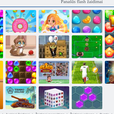
Panašūs flash žaidimai
Sausainių
Saldainių lietus
Saldainių lietus
sutriuškinimas
4
3
„Amigo Pancho
2“: Niujorko
Kitty Burbulai
vakarėlis
Kojų Cinco
Grįžti į
Heads arenoje
Euro Futbolas
S
„Candyland 2“
Europos futbolo
sprintas
ti