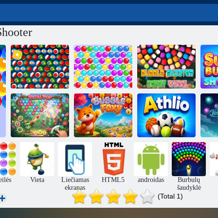
Shooter
Bubble Shooter
„Bubble
Pasaulio
„Bubble Shooter
Shooter“
„S
čempionatas
Classic“
saldainių ratas
Sh
Žiedlapių pop
Bubble Foxy
Athlio
eilės
Vieta
Liečiamas
HTML5
androidas
Burbulų
ekranas
šaudyklė
(Total 1)