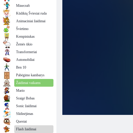
Minecraft
Kūdikių Šviesiai ruda
Animaciniai žaidimai
Švietimo
Kempiniukas
Žemės ūkio
Transformeriai
Automobiliai
Ben 10
Pabėgimo kambarys
Žaidimai vaikams
Mario
Sraigė Bobas
Sonic žaidimai
Slidinėjimas
Questai
Flash žaidimai