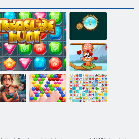
Brangakmenis
sprogo
Kačių visame
pasaulyje - Alpių
ežerų
kanus Emily
„Farm Connect
kisi ir Baimė
Lobio
Burbulas dvasia
2“