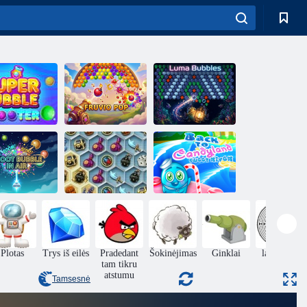
uper Bubble
Shooter“
Fruvio pop
Luma burbulai
Grįžti į
oot Bubble in
Lobiai Mystic
Candyland
Air
jūros
Sweet upę
Plotas
Trys iš eilės
Pradedant
Šokinėjimas
Ginklai
labirintas
tam tikru
atstumu
Tamsesnė