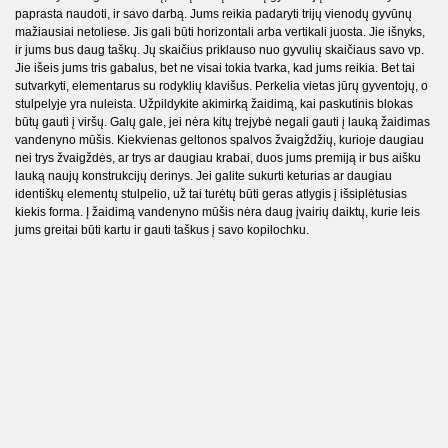
paprasta naudoti, ir savo darbą. Jums reikia padaryti trijų vienodų gyvūnų
mažiausiai netoliese. Jis gali būti horizontali arba vertikali juosta. Jie išnyks,
ir jums bus daug taškų. Jų skaičius priklauso nuo gyvulių skaičiaus savo vp.
Jie išeis jums tris gabalus, bet ne visai tokia tvarka, kad jums reikia. Bet tai
sutvarkyti, elementarus su rodyklių klavišus. Perkelia vietas jūrų gyventojų, o
stulpelyje yra nuleista. Užpildykite akimirką žaidimą, kai paskutinis blokas
būtų gauti į viršų. Galų gale, jei nėra kitų trejybė negali gauti į lauką žaidimas
vandenyno mūšis. Kiekvienas geltonos spalvos žvaigždžių, kurioje daugiau
nei trys žvaigždės, ar trys ar daugiau krabai, duos jums premiją ir bus aišku
lauką naujų konstrukcijų derinys. Jei galite sukurti keturias ar daugiau
identiškų elementų stulpelio, už tai turėtų būti geras atlygis į išsiplėtusias
kiekis forma. Į žaidimą vandenyno mūšis nėra daug įvairių daiktų, kurie leis
jums greitai būti kartu ir gauti taškus į savo kopilochku.