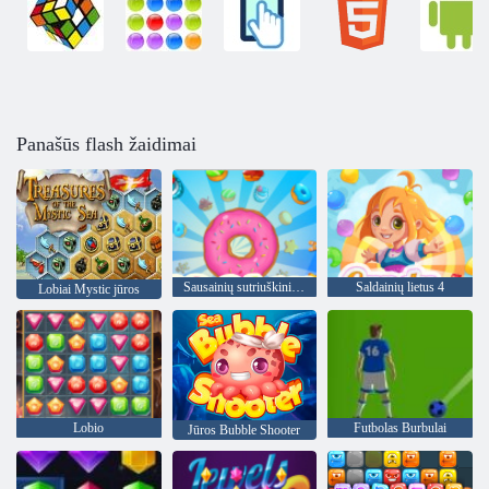
Panašūs flash žaidimai
Sausainių sutriuškinimas
Saldainių lietus 4
Lobiai Mystic jūros
Lobio
Futbolas Burbulai
Jūros Bubble Shooter