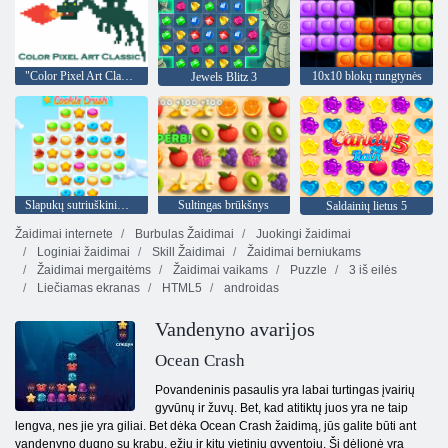
"Color Pixel Art Classic"
10x10 blokų rungtynės
Jewels Blitz 3
Slapukų sutriuškinimas 3
Sultingas brūkšnys
Saldainių lietus 5
Žaidimai internete
Burbulas Žaidimai
Juokingi žaidimai
Loginiai žaidimai
Skill Žaidimai
Žaidimai berniukams
Žaidimai mergaitėms
Žaidimai vaikams
Puzzle
3 iš eilės
Liečiamas ekranas
HTML5
androidas
Vandenyno avarijos
Ocean Crash
Povandeninis pasaulis yra labai turtingas įvairių
gyvūnų ir žuvų. Bet, kad atitiktų juos yra ne taip
lengva, nes jie yra giliai. Bet dėka Ocean Crash žaidimą, jūs galite būti ant
vandenyno dugno su krabų, ežių ir kitų vietinių gyventojų. Ši dėlionė yra