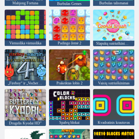
Mahjong Fortuna
Burbulas talismanai
Burbulas Gemes
Vienuolika vienuolika
Pudingo žemė 2
Slapukų sutriuškinimas 2
„Fireboy“ ir „Vochergirl 4“: „Crystal Temple“
Prakeiktas lobis 2
Vaisių sutriuškinimas
Spalvų blokai
Kvadratinis krautuvas
Drugelis Kyodai HD"