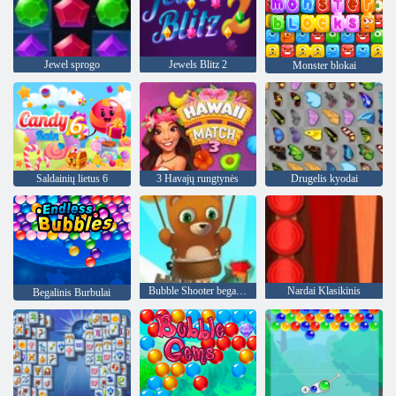
Jewel sprogo
Jewels Blitz 2
Monster blokai
Saldainių lietus 6
3 Havajų rungtynės
Drugelis kyodai
Bubble Shooter begalinis
Nardai Klasikinis
Begalinis Burbulai