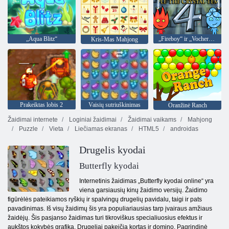
„Aqua Blitz“
„Fireboy“ ir „Vochergirl 4“: „Crystal Temple“
Kris-Mas Mahjong
Prakeiktas lobis 2
Vaisių sutriuškinimas
Oranžinė Ranch
Žaidimai internete
Loginiai žaidimai
Žaidimai vaikams
Mahjong
Puzzle
Vieta
Liečiamas ekranas
HTML5
androidas
Drugelis kyodai
Butterfly kyodai
Internetinis žaidimas „Butterfly kyodai online“ yra
viena garsiausių kinų žaidimo versijų. Žaidimo
figūrėlės pateikiamos ryškių ir spalvingų drugelių pavidalu, taigi ir pats
pavadinimas. Iš visų žaidimų šis yra populiariausias tarp įvairaus amžiaus
žaidėjų. Šis pasjanso žaidimas turi tikroviškus specialiuosius efektus ir
aukštos kokybės grafiką. Drugeliai pakeičia kortas ir domino. Pagrindinė