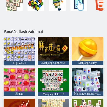
Panašūs flash žaidimai
„Mahjong Connect 2“
Mahjong Candy
Prijunkite 2
Shuigo
Mahjongo matmenys 15 minučių
Mahjong Deluxe 2