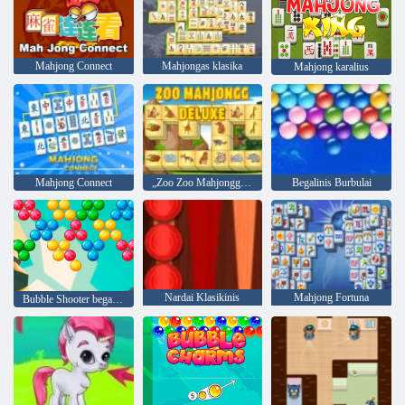
Mahjong Connect
Mahjongas klasika
Mahjong karalius
Mahjong Connect
„Zoo Zoo Mahjongg Deluxe“
Begalinis Burbulai
Nardai Klasikinis
Mahjong Fortuna
Bubble Shooter begalinis