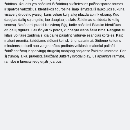
žaidimo užduotis yra pašalinti iš žaidimų aikštelės tos pačios sparno formos
ir spalvos vabzdžius. Identiškos figūros ne šiaip išnyksta iš lauko, jos sukuria
visavertį drugelio įvaizdį, kuris vėliau kurį laiką plazda aplink ekraną. Kuo
daugiau dalių sujungsite, tuo daugiau jų skris. Žaidimas susideda iš kelių
seansų. Norėdami praeiti kiekvieną iš jų, turite pašalinti iš lauko identiškas
drugelių figūras. Gali išnykti tik poros, kurios yra viena šalia kitos. Palyginti su
kitais Solitaire žaidimais, čia galite pašalinti viduryje esančias korteles. Kaip
maloni premija, žaidėjams siūlomi keli skirtingi patarimai. Siūlome kelioms
minutėms pailsėti nuo varginančios protinės veiklos ir maloniai pailsėti
žaidžiant žavų ir spalvingą drugelių mahjong pasjanso žaidimą internete. Per
šį trumpą laiką, praleistą žaidžiant Butterfly kyodai play, jus aplankys ramybė,
ramybė ir turėsite jėgų grįžti į darbus.