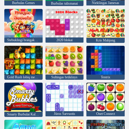
Burbulas Gemes
Niekšingas Jamesas
Burbulas talismanai
Stebuklingi brangakmeniai
2020 blokai
Kris Mahjong
Gold Rush lobių medžioklė
Sultingas brūkšnys
Tentrix
Jūros Šarvuotis
Onet Connect
Smarty Burbulai Kalėdos Edition"