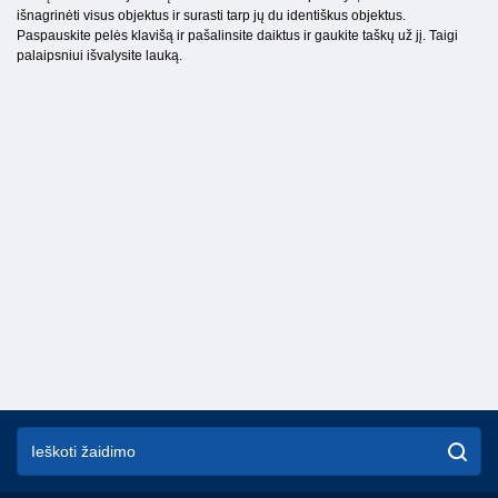
išnagrinėti visus objektus ir surasti tarp jų du identiškus objektus.
Paspauskite pelės klavišą ir pašalinsite daiktus ir gaukite taškų už jį. Taigi
palaipsniui išvalysite lauką.