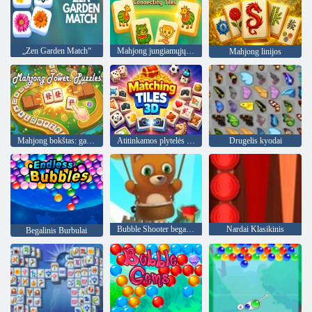
„Zen Garden Match“
Mahjong jungiamųjų plytelių karalius
Mahjong linijos
Mahjong bokštas: galvosūkiai
Atitinkamos plytelės 3D
Drugelis kyodai
Bubble Shooter begalinis
Nardai Klasikinis
Begalinis Burbulai