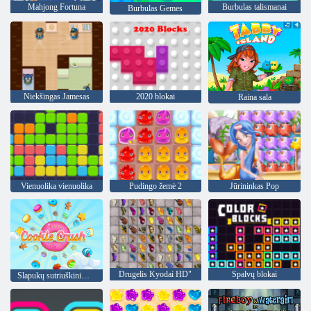
Mahjong Fortuna
Burbulas talismanai
Burbulas Gemes
Niekšingas Jamesas
2020 blokai
Raina sala
Vienuolika vienuolika
Pudingo žemė 2
Jūrininkas Pop
Drugelis Kyodai HD"
Spalvų blokai
Slapukų sutriuškinimas 2