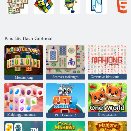
Panašūs flash žaidimai
Senovės mažongas
Geriausias klasikinis Mahjongas
Monsterjong
Mahjonggo matmenys saldainiai
Onet pasaulis
PET Connect 2