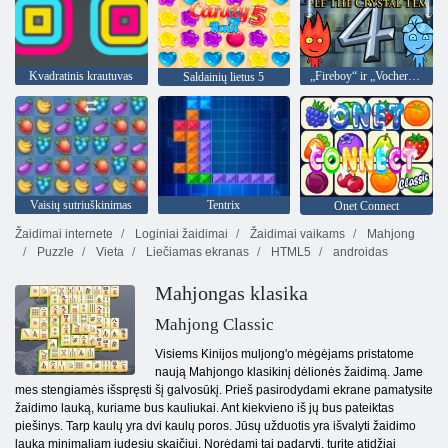
Kvadratinis krautuvas
„Fireboy“ ir „Vochergirl 4“: „Crystal Temple“
Saldainių lietus 5
Vaisių sutriuškinimas
Tentrix
Onet Connect
Žaidimai internete
Loginiai žaidimai
Žaidimai vaikams
Mahjong
Puzzle
Vieta
Liečiamas ekranas
HTML5
androidas
Mahjongas klasika
Mahjong Classic
Visiems Kinijos muljong'o mėgėjams pristatome
naują Mahjongo klasikinį dėlionės žaidimą. Jame
mes stengiamės išspręsti šį galvosūkį. Prieš pasirodydami ekrane pamatysite
žaidimo lauką, kuriame bus kauliukai. Ant kiekvieno iš jų bus pateiktas
piešinys. Tarp kaulų yra dvi kaulų poros. Jūsų užduotis yra išvalyti žaidimo
lauką minimaliam judesių skaičiui. Norėdami tai padaryti, turite atidžiai