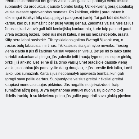
treniruotis nepraleisti bet geras vaisius. Jei galite tai padaryti vienu insulto,
supjaustyti du produktus, gausite Combo taškų. Už kiekvieną gerą gabaliuką
vaisiaus esate apdovanotas monetas. Po žaidimo, eikite į parduotuvę ir
sėkmingai išlaikyti kitą etapą, įsigyti patogesnį įrankį. Tai gali būti didžiulė ir
kardai, kad bus sumažinti per pusę vaisių geriau. Žaidimas Vaisiai virėjas jūs
žinosite, kad virtuvė gali būti kenkėjiškų konkurentų, kurie taip pat nori gauti
virėja poziciją bazės. Todėl jūs mesti kates, ir jei jūs nepastebėjote, prasta
Kitty nėra labai pasisekė. Tik trys klaidos galima išvengti šį konkursą, o
trečias būtų labiausiai mirtinas. Tik katės su šia galimybe neveiks. Tiesiog
viena klaida ir jūs iš žaidimo Vaisiai vypadesh virėju. Bet jei iki to laiko turite
surinkti pakankamai pinigų, jūs galėsite įeiti į naują lygmenį su super ginklų,
pirkti jį iš anksto. Bet jei ne iš žaidimo vaisių Chef pradžioje gausite vieną
vaisių, tuo labiau jūs pamatysite daug daugiau, ir jūs turėsite tiek laiko, turėti
laiko juos sumažinti. Kartais jūs net pamatyti apšviesta bomba, kuri gali
sprogti savo peiliu darbus. Supjaustykite vaisius greitai ir tiksliai greitai
kaupiasi monetas naujus pirkinius. Jūs negalite net įsivaizduoti, kaip
sumažinti aštrų peilį. Ji yra neįmanoma atitrūkti nuo vaisių pjovimo toks
didelis įrankių. Ir su kiekvienu pelno jūs galite pagerinti savo ginklą pjovimo.