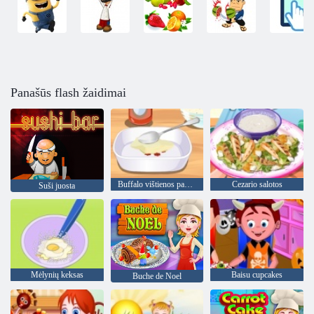
Panašūs flash žaidimai
Buffalo vištienos padažu
Cezario salotos
Suši juosta
Mėlynių keksas
Baisu cupcakes
Buche de Noel