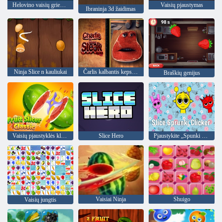
Helovino vaisių griežinėlis
Vaisių pjaustymas
Ibraninja 3d žaidimas
Ninja Slice n kauliukai
Čarlis kalbantis kepsnys
Braškių genijus
Vaisių pjaustyklės klasika
Slice Hero
Pjaustykite „Spunki Clicker“
Vaisiai Ninja
Shuigo
Vaisių jungtis