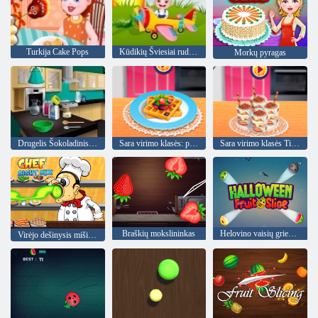
Turkija Cake Pops
Kūdikių Šviesiai ruda: Laikas vakarienei
Morkų pyragas
Drugelis Šokoladinis pyragas: Maisto gaminimas Su Emma
Sara virimo klasės: prancūzų Toast Vafliai
Sara virimo klasės Tiramisu taurę
Braškių mokslininkas
Helovino vaisių griežinėlis
Virėjo dešinysis mišinys