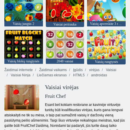
Vaisių jungtis 2
Vaisių apverskite 3 rungtynes
Vaisiai pertrauka
Vaisių blokų rungtynės
2048 vaisiai
Vaisių rungtynės
Žaidimai internete
Žaidimai vaikams
Įgūdis
virėjas
Vaisiai
Vaisiai Ninja
Liečiamas ekranas
HTML5
androidas
Vaisiai virėjas
Fruit Chef
Esant bet kokiam restorane ar kavinėje virtuvėje
turėtų būti kvalifikuotas virėjas, kuris gana lengvai
atsiskaityti ne tik su mėsa, o taip pat sumažinti vaisių ir daržovių vieną
pasiūlymą peilio ašmenimis. Taigi šiuo virtuvėje reikalingas meistras, kad jūs
galite būti FruitChef žaidimą. Norėdami tai padaryti, jūs turite daug laiko