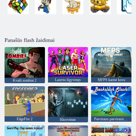
Panašūs flash žaidimai
Lazeriu išgyvenęs
MFPS karinė kova
Kvaili zombiai 2
EdgeFire 2
Pasvirasis pasvirasis brūkšnys
Iškrovimas