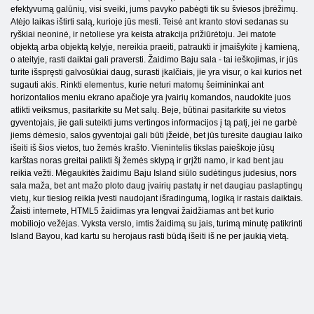
efektyvumą galūnių, visi sveiki, jums pavyko pabėgti tik su šviesos įbrėžimų.
Atėjo laikas ištirti salą, kurioje jūs mesti. Teisė ant kranto stovi sedanas su
ryškiai neoninė, ir netoliese yra keista atrakcija prižiūrėtoju. Jei matote
objektą arba objektą kelyje, nereikia praeiti, patraukti ir įmaišykite į kamieną,
o ateityje, rasti daiktai gali praversti. Žaidimo Baju sala - tai ieškojimas, ir jūs
turite išspręsti galvosūkiai daug, surasti įkalčiais, jie yra visur, o kai kurios net
sugauti akis. Rinkti elementus, kurie neturi matomų šeimininkai ant
horizontalios meniu ekrano apačioje yra įvairių komandos, naudokite juos
atlikti veiksmus, pasitarkite su Met salų. Beje, būtinai pasitarkite su vietos
gyventojais, jie gali suteikti jums vertingos informacijos į tą patį, jei ne garbė
jiems dėmesio, salos gyventojai gali būti įžeidė, bet jūs turėsite daugiau laiko
išeiti iš šios vietos, tuo žemės krašto. Vienintelis tikslas paieškoje jūsų
karštas noras greitai palikti šį žemės sklypą ir grįžti namo, ir kad bent jau
reikia vežti. Mėgaukitės žaidimu Baju Island siūlo sudėtingus judesius, nors
sala maža, bet ant mažo ploto daug įvairių pastatų ir net daugiau paslaptingų
vietų, kur tiesiog reikia įvesti naudojant išradingumą, logiką ir rastais daiktais.
Žaisti internete, HTML5 žaidimas yra lengvai žaidžiamas ant bet kurio
mobiliojo vežėjas. Vyksta verslo, imtis žaidimą su jais, turimą minutę patikrinti
Island Bayou, kad kartu su herojaus rasti būdą išeiti iš ne per jaukią vietą.