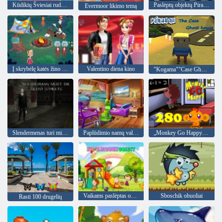
Kūdikių Šviesiai ruda. Padėkos Pramogos
Paslėptų objektų Piratų lobis
Evermoor likimo temą
Į skrybėlę katės žino daug apie tai! stovykla laikas
Valentino diena kino
"Kogama""Case Ghost"namas
Slendermenas turi mirti: tylus gatves
Paplūdimio namų valymas
„Monkey Go Happy“ etapas 280
Vaikams paslėptas objektas
Sboschik obuoliai
Rasti 100 drugelių