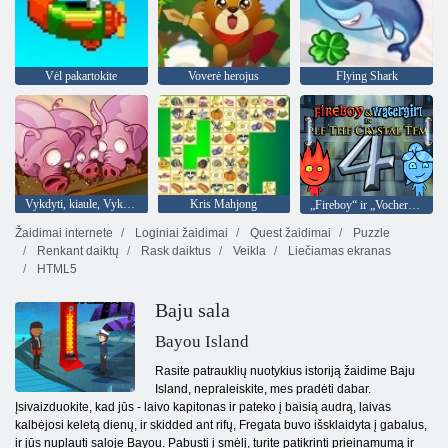
Vėl pakartokite
Voverė herojus
Flying Shark
Vykdyti, kiaule, Vykdyti
Kris Mahjong
„Fireboy“ ir „Vochergirl 4“: „Crystal Temple“
Žaidimai internete
Loginiai žaidimai
Quest žaidimai
Puzzle
Renkant daiktų
Rask daiktus
Veikla
Liečiamas ekranas
HTML5
Baju sala
Bayou Island
Rasite patrauklių nuotykius istoriją žaidime Baju
Island, nepraleiskite, mes pradėti dabar.
Įsivaizduokite, kad jūs - laivo kapitonas ir pateko į baisią audrą, laivas
kalbėjosi keletą dienų, ir skidded ant rifų, Fregata buvo išsklaidyta į gabalus,
ir jūs nuplauti saloje Bayou. Pabusti į smėlį, turite patikrinti prieinamumą ir