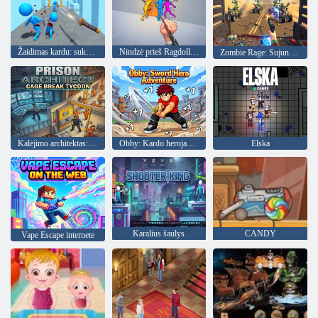
Žaidimas kardu: sukapokite priešus į gabalus!
Nindzė prieš Ragdolls: aštrus peilio metimas!
Zombie Rage: Sujunkite 3D
Kalėjimo architektas: Cage Break Tycoon
Obby: Kardo herojaus nuotykis
Elska
Karalius šaulys
CANDY
Vape Escape internete