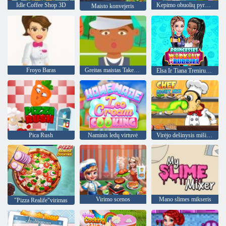
Idle Coffee Shop 3D
Kepimo obuolių pyragas
Maisto konvejeris
Froyo Baras
Greitas maistas Takeaway
Elsa Ir Tiana Treniruotės bičiuliai
Pica Rush
Naminis ledų virtuvė
Virėjo dešinysis mišinys
Virimo scenos
Mano slimes mikseris
"Pizza Realife"virimas