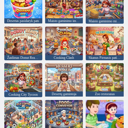
Desertas pasidaryk pats
Maisto gaminimo imperija
Maisto gaminimo miestas
Žaidimas Donut Ready Business Tycoon
Cooking Clash
Skanus Pirmasis patiekalas
Desertų gamintoja
Zoo restoranas
Cooking City Tycoon