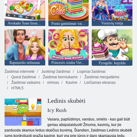
Avokado Toast Instagram
Vestuvių virėja
Ponio gaminimas vaivorykštės pyragas
Rapunzelio nėštumas
Princesės sriuba Virtuvė
Pyragėlis: kepykla
Žaidimai internete
Juokingi žaidimai
Loginiai žaidimai
Quest žaidimai
Žaidimai berniukams
Žaidimai mergaitėms
Žaidimai vaikams
virimas
Kavinė
Liečiamas ekranas
HTML5
Ledinis skubėti
Icy Rush
Vasara, paplūdimys, vanduo, smėlis - kas gali būti
geriau atsipalaiduoti! Žinoma, kavinių, kur jie
parduoda skanius ledus skaičius buvimą. Šiandien, žaidimas Ledinis skubėti
jums kontroliuoti gražią kavinė, kuri yra prie jūros ir daro skaniausią ledų.