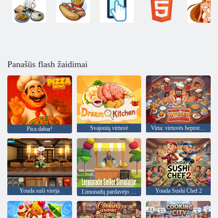
Panašūs flash žaidimai
Svajonių virtuvė
Virta: virtuvės beprotybė
Pica dabar!
Youda suši virėja
Youda Sushi Chef 2
Limonadų pardavėjo simuliatorius