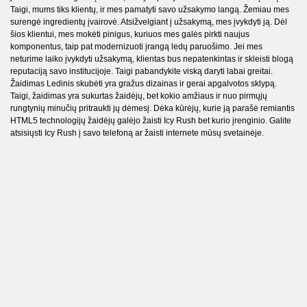
Taigi, mums tiks klientų, ir mes pamatyti savo užsakymo langą. Žemiau mes
surengė ingredientų įvairovė. Atsižvelgiant į užsakymą, mes įvykdyti ją. Dėl
šios klientui, mes mokėti pinigus, kuriuos mes galės pirkti naujus
komponentus, taip pat modernizuoti įrangą ledų paruošimo. Jei mes
neturime laiko įvykdyti užsakymą, klientas bus nepatenkintas ir skleisti blogą
reputaciją savo institucijoje. Taigi pabandykite viską daryti labai greitai.
Žaidimas Ledinis skubėti yra gražus dizainas ir gerai apgalvotos sklypą.
Taigi, žaidimas yra sukurtas žaidėjų, bet kokio amžiaus ir nuo pirmųjų
rungtynių minučių pritraukti jų dėmesį. Dėka kūrėjų, kurie ją parašė remiantis
HTML5 technologijų žaidėjų galėjo žaisti Icy Rush bet kurio įrenginio. Galite
atsisiųsti Icy Rush į savo telefoną ar žaisti internete mūsų svetainėje.