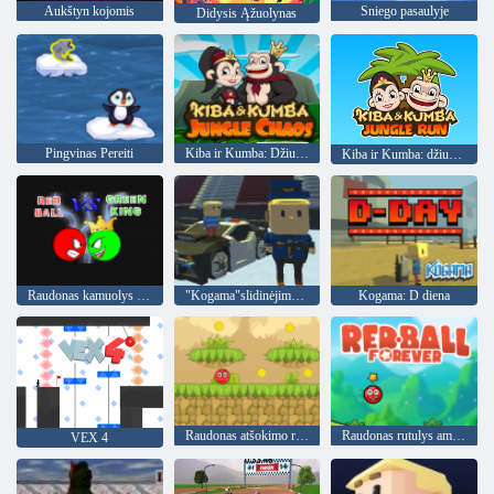
Aukštyn kojomis
Sniego pasaulyje
Didysis Ąžuolynas
Pingvinas Pereiti
Kiba ir Kumba: Džiunglių chaosas
Kiba ir Kumba: džiunglių paleidimas
Raudonas kamuolys prieš žaliąjį karalių
"Kogama"slidinėjimo šuoliai!
Kogama: D diena
Raudonas atšokimo rutulys 5
Raudonas rutulys amžinai
VEX 4