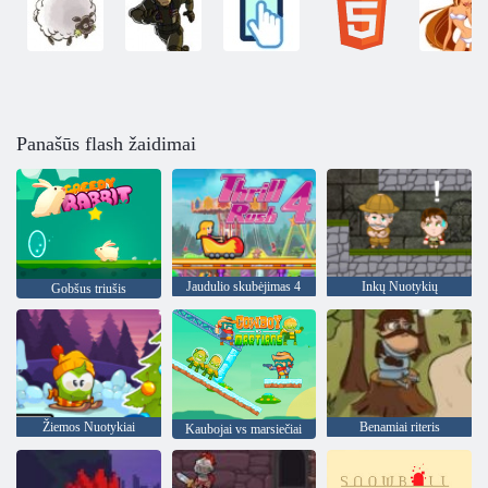
Panašūs flash žaidimai
Jaudulio skubėjimas 4
Inkų Nuotykių
Gobšus triušis
Žiemos Nuotykiai
Benamiai riteris
Kaubojai vs marsiečiai