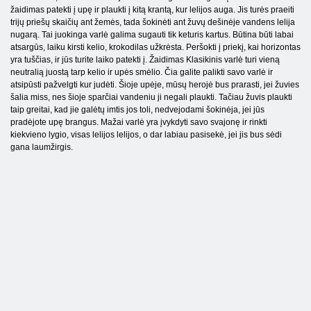
žaidimas patekti į upę ir plaukti į kitą krantą, kur lelijos auga. Jis turės praeiti
trijų priešų skaičių ant žemės, tada šokinėti ant žuvų dešinėje vandens lelija
nugarą. Tai juokinga varlė galima sugauti tik keturis kartus. Būtina būti labai
atsargūs, laiku kirsti kelio, krokodilas užkrėsta. Peršokti į priekį, kai horizontas
yra tuščias, ir jūs turite laiko patekti į. Žaidimas Klasikinis varlė turi vieną
neutralią juostą tarp kelio ir upės smėlio. Čia galite palikti savo varlė ir
atsipūsti pažvelgti kur judėti. Šioje upėje, mūsų herojė bus prarasti, jei žuvies
šalia miss, nes šioje sparčiai vandeniu ji negali plaukti. Tačiau žuvis plaukti
taip greitai, kad jie galėtų imtis jos toli, nedvejodami šokinėja, jei jūs
pradėjote upę brangus. Mažai varlė yra įvykdyti savo svajonę ir rinkti
kiekvieno lygio, visas lelijos lelijos, o dar labiau pasisekė, jei jis bus sėdi
gana laumžirgis.