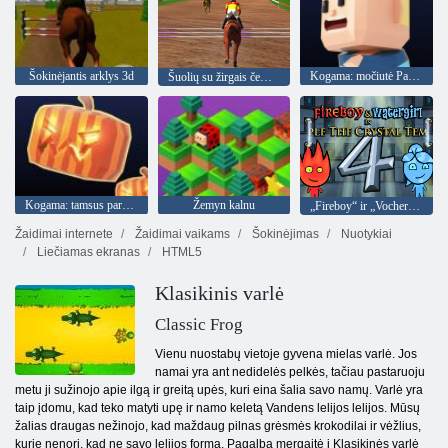
Šokinėjantis arklys 3d
Kogama: močiutė Parkour
Šuolių su žirgais čempionai
Kogama: tamsus parkuras
Žemyn kalnu
„Fireboy“ ir „Vochergirl 4“: „Crystal Temple“
Žaidimai internete
Žaidimai vaikams
Šokinėjimas
Nuotykiai
Liečiamas ekranas
HTML5
Klasikinis varlė
Classic Frog
Vienu nuostabų vietoje gyvena mielas varlė. Jos
namai yra ant nedidelės pelkės, tačiau pastaruoju
metu ji sužinojo apie ilgą ir greitą upės, kuri eina šalia savo namų. Varlė yra
taip įdomu, kad teko matyti upę ir namo keletą Vandens lelijos lelijos. Mūsų
žalias draugas nežinojo, kad maždaug pilnas grėsmės krokodilai ir vėžlius,
kurie nenori, kad ne savo lelijos forma. Pagalba mergaitė į Klasikinės varlė