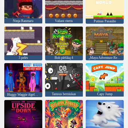
Ninja Ranmaru
Valiant riteris
Putinas Pasaulio
3 pelės
Bob plėšiką 4
„Maya Adventure Remastered“
Tamsus berniukas
Capy Jump
Huggy Waggie išgelbėjo Kissy Missy