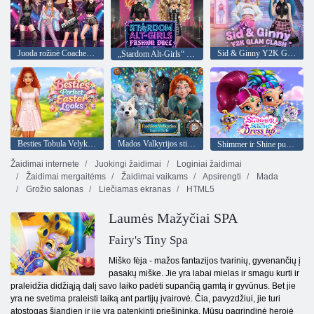
Juoda rožinė Coachella Fashionista
Sid & Ginny Y2K Glam Clash
„Stardom Alt-Girls“ mados dvikova
Besties Tobula Velykų išvaizda
Mados Valkyrijos stiliaus saga
Shimmer ir Shine puošniai apsirengti
Žaidimai internete
Juokingi žaidimai
Loginiai žaidimai
Žaidimai mergaitėms
Žaidimai vaikams
Apsirengti
Mada
Grožio salonas
Liečiamas ekranas
HTML5
Laumės Mažyčiai SPA
Fairy's Tiny Spa
Miško fėja - mažos fantazijos tvarinių, gyvenančių į
pasakų miške. Jie yra labai mielas ir smagu kurti ir
praleidžia didžiąją dalį savo laiko padėti supančią gamtą ir gyvūnus. Bet jie
yra ne svetima praleisti laiką ant partijų įvairovė. Čia, pavyzdžiui, jie turi
atostogas šiandien ir jie yra patenkinti priešininką. Mūsų pagrindinė herojė