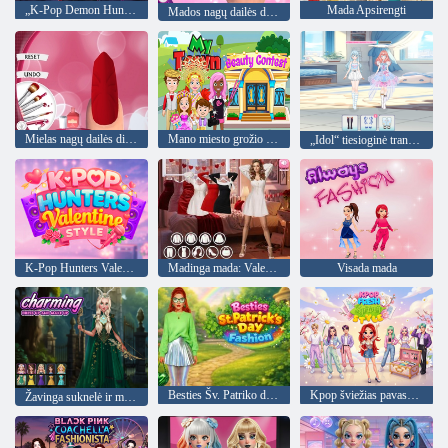
„K-Pop Demon Hunters“ nagų studija
Mada Apsirengti
Mados nagų dailės dizaino žaidimas
Mielas nagų dailės dizaino žaidimas 3D
Mano miesto grožio konkursas
„Idol“ tiesioginė transliacija: mielas lėlės apsirengimas
K-Pop Hunters Valentino stilius
Madinga mada: Valentino diena, 3 dalis
Visada mada
Besties Šv. Patriko dienos mada
Kpop šviežias pavasario stilius
Žavinga suknelė ir makiažas