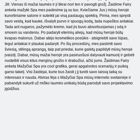
Jill. Vienas iš mažai laumės ir ji tikrai nori ten ir pavogti grožį. Žaidime Fairy
anketa mažytė Spa mes padėsime ją su tuo. Kviečiame Jus į mūsų herojė
kurortiniame salone ir suteikti jai visą paslaugų spektrą. Pirma, mes spręsti
savo veidą, kad kaukė, išvalyti purvo ir spuogų kodą, tada nupeštos antakiai.
Tada ant nugaros, pažymėto kremo, kad jis buvo absorbuojamas į odą ir
smoem su vandeniu. Po padaryti eterinių aliejų, kad mūsų herojė būtų
kvapas malonus. Dabar atėjo kosmetikos posūkis - atsigriebti savo lūpas,
tegul antakiai ir plaukai padaryti. Po šių procedūrų, mes pasiimti savo
šviesią, stilingą aprangą, taip pat priedai, kurie galėtų papildyti mūsų herojė
įvaizdį. Dabar, mūsų mažai herojė yra pasiruošusi dalyvauti kamuolį ir gebėti
nustelbti visus kitus merginų grožio ir drabužiui, ačiū jums. Žaidimas Fairy
anketa Mažyčiai Spa yra cool grafika, gerai apgalvotos scenarijų ir puikią
garso takelį. Visi žaidėjai, kurie bus žaisti į jį turėti savo laisvą laiką su
interesais ir nauda. Atviras fėja s Mažyčiai Spa mūsų interneto svetainėje ir
pabandyti sukurti už miško laumės unikalų būdą parodyti savo projektavimo
įgūdžius.