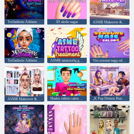
Trečiadienis Addamso grožio salonas
3D akrilo nagas
ASMR Makeover & Makeup Studio
Trečiadienis Addamso grožio salonas
ASMR tatuiruočių gydymas
Visi sezonai nagų salonas
Mados stilisto salono pertvarkymas
„K Pop Demon Hunters“ nagų studija
ASMR Makeover & Makeup Studio