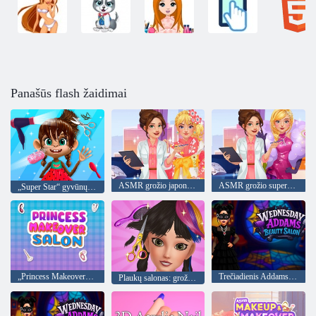
Panašūs flash žaidimai
ASMR grožio japonų SPA
ASMR grožio superžvaigždė
„Super Star“ gyvūnų salonas
„Princess Makeover“ salonas
Trečiadienis Addamso grožio salonas
Plaukų salonas: grožio salonas