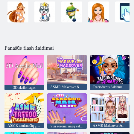
Panašūs flash žaidimai
ASMR Makeover & Makeup Studio
Trečiadienis Addamso grožio salonas
3D akrilo nagas
ASMR tatuiruočių gydymas
ASMR Makeover & Makeup Studio
Visi sezonai nagų salonas