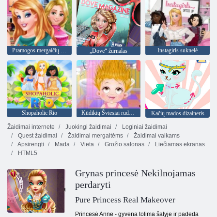
Pramogos mergaičių naktis
Instagirls suknelė
„Dove“ žurnalas
Shopaholic Rio
Kūdikių Šviesiai ruda Plaukų Diena
Kačių mados dizaineris
Žaidimai internete
Juokingi žaidimai
Loginiai žaidimai
Quest žaidimai
Žaidimai mergaitėms
Žaidimai vaikams
Apsirengti
Mada
Vieta
Grožio salonas
Liečiamas ekranas
HTML5
Grynas princesė Nekilnojamas
perdaryti
Pure Princess Real Makeover
Princesė Anne - gyvena tolima šalyje ir padeda