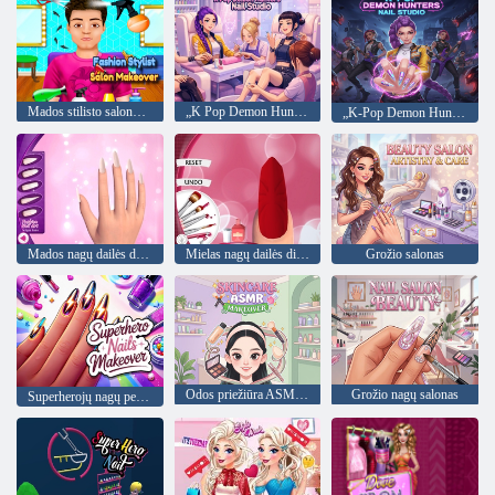
Mados stilisto salono pertvarkymas
„K Pop Demon Hunters“ nagų studija
„K-Pop Demon Hunters“ nagų studija
Mados nagų dailės dizaino žaidimas
Mielas nagų dailės dizaino žaidimas 3D
Grožio salonas
Odos priežiūra ASMR Makeover
Grožio nagų salonas
Superherojų nagų pertvarkymas