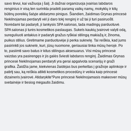
savo tėvui, kai važiuoja į šalį. Ji dažnai organizuoja įvairias labdaros
renginius ir visą ten surinkta pradėti paramą vaikų namų, mokyklų ir kitų
būtinų poreikių šalyje atidarymo pinigus. Šiandien, žaidimas Grynas princesė
Nekilnojamas perdaryti vėl ji daro tokį renginį ir už tai ji turi pasiruošti.
Norėdami tai padaryti, ji lankysis SPA salonas, tada madingų parduotuvė.
SPA salonas ji turės kosmetikos paslaugas. Sukels kaukių įvairovė valyti odą,
sureguliuoti antakius ir padaryti gražus ryškiai stilingą makiažą ir, žinoma,
puikus stilius. Gretimame parduotuvėje ji perka suknelę. Tai reiškia, kad jums
pasirinkti jos suknelė, kuri, jūsų nuomone, geriausiai tinka mūsų herojė. Po
to, pasiimti savo batus ir kitus stilingus aksesuarus. Visi mūsų princesė
vaizdas yra pasirengęs ir jis galės šviesti labdaros renginį. Žaidimas Grynas
princesė Nekilnojamas perdaryti yra gerai apgalvota scenarijų ir graži
grafika. Žaidžia jame, kiekvienas žaidėjas bus perkeltas į gražioje aplinkoje ir
patirtį sau, ką reiškia atlikti kosmetikos procedūrų ir veikia kaip princesė
dizaineris įvairovė. Atidarykite"Pure princesė Nekilnojamasis makeover mūsų
svetainėje ir tiesiog mėgautis žaidimu.