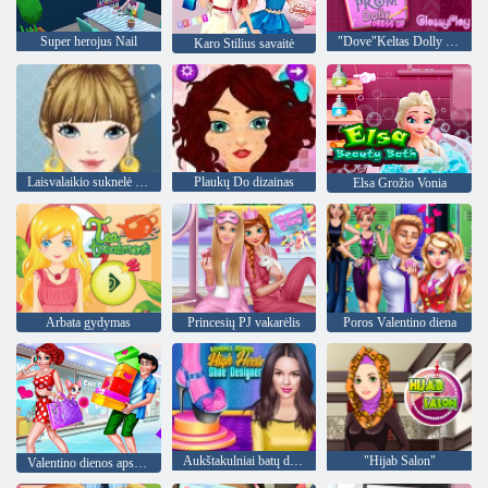
Super herojus Nail
"Dove"Keltas Dolly Uzpost
Karo Stilius savaitė
Laisvalaikio suknelė Mada
Plaukų Do dizainas
Elsa Grožio Vonia
Arbata gydymas
Princesių PJ vakarėlis
Poros Valentino diena
Aukštakulniai batų dizaineris
"Hijab Salon"
Valentino dienos apsipirkimas