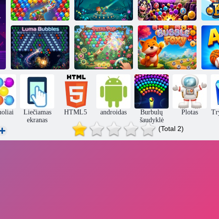
Bubble Shooter
Bubble Shooter
Mega
X
Moosters ataka
Luma burbulai
Žiedlapių pop
Bubble Foxy
oliai
Liečiamas
HTML5
androidas
Burbulų
Plotas
Try
ekranas
šaudyklė
(Total 2)