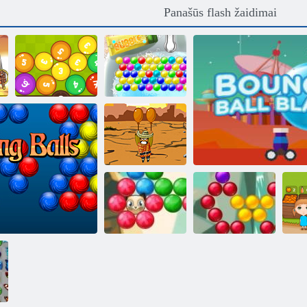
Panašūs flash žaidimai
Matematika
Kamuoliai
Burbulas
„Amigo
Pancho“
„Bubble Shooter
„Bubble Shooter
Saga 2“
Saga“
Atšokęs rutulio smū
Or