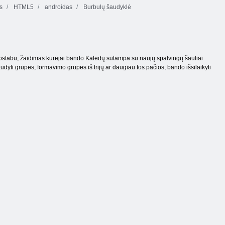
s
HTML5
androidas
Burbulų šaudyklė
uostabu, žaidimas kūrėjai bando Kalėdų sutampa su naujų spalvingų šauliai
dyti grupes, formavimo grupes iš trijų ar daugiau tos pačios, bando išsilaikyti