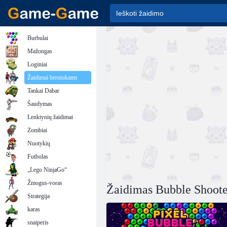
Burbulai
Mažongas
Loginiai
Žaidimai berniukams
Tankai Dabar
Šaudymas
Lenktynių žaidimai
Zombiai
Nuotykių
Futbolas
„Lego NinjaGo“
Žmogus-voras
Žaidimas Bubble Shoote
Strategija
karas
snaiperis