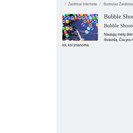
Žaidimai internete
Burbulas Žaidimai
„Fireboy“ ir
„Vochergirl 4“:
Bubble Sho
„Crystal
Temple“
Drugelis kyodai
Energe
Bubble Shoot
Naujųjų metų dien
išvaizdą. Čia yra 
tol, kol įmanoma.