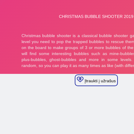
Įtraukti į užrašus