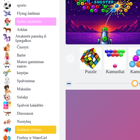
sporto
Flying žaidimai
Spēles meitenēm
Arkliai
Atsakinėti pamoką iš
špargalkos
Čiustyti
Barbė
Maisto gaminimas
maisto
Puzzle
Kamuoliai
Kamu
kirpėjas
Spalvinimas
Makiažas
Sušalęs
Pixel Bubble Shooter
Spalvoti kaladėlės
Dinozaurai
Nuotykių
Žaidimai dviems
Fireboy ir WaterGirl