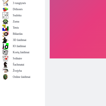
3 rungtynės
Dėlionės
Sudoku
Zuma
Tetris
Biliardas
3D žaidimai
IO žaidimai
Kortų žaidimai
Solitaire
Šachmatai
Žvejyba
Online žaidimai