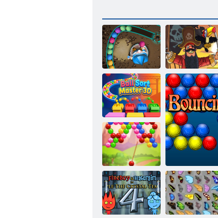
Burtininkas
Piratų Burbulai
3D kamuoliukų
rūšiavimo
meistras
Burbulas dvasia