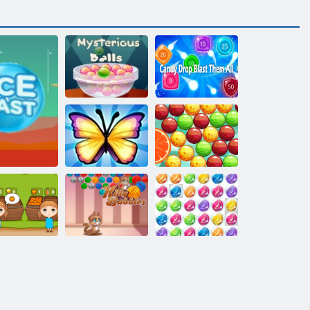
Paslaptingi
Candy Drop
kamuoliai
Blast Them All
Gelbėjimo
Burbulas pop
drugelis
istorija
Brangakmenių
gis
anžinė Ranch
Kitty Burbulai
burbuliukai 3