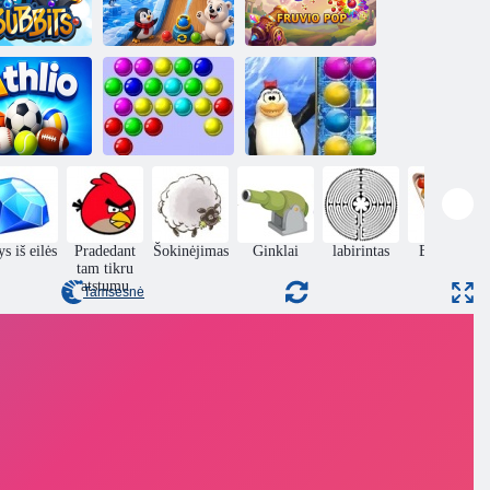
SnowTail Peaks
Bubbits
3D
Fruvio pop
Athlio
Burbulai
Arkties vaisiai
s iš eilės
Pradedant
Šokinėjimas
Ginklai
labirintas
Biliardas
tam tikru
atstumu
Tamsesnė