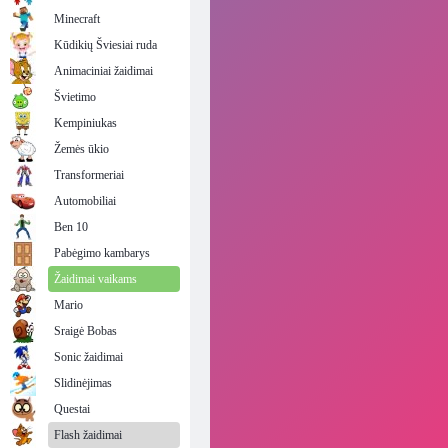
Minecraft
Kūdikių Šviesiai ruda
Animaciniai žaidimai
Švietimo
Kempiniukas
Žemės ūkio
Transformeriai
Automobiliai
Ben 10
Pabėgimo kambarys
Žaidimai vaikams
Mario
Sraigė Bobas
Sonic žaidimai
Slidinėjimas
Questai
Flash žaidimai