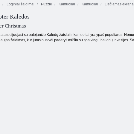
Loginiai žaidimai
Puzzle
Kamuoliai
Kamuoliai
Liečiamas ekrana
oter Kalėdos
tinės rutuliai
er Christmas
a asocijuojasi su putojančio Kalėdų žaislai ir kamuoliai yra ypač populiarus. Nen
naujas žaidimas, kur jums bus vėl padaryti mūšio su spalvingų balionų invazijos. Šau