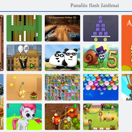
Panašūs flash žaidimai
Trumpas
Backgammon
„Super Stacker
„Backgammon“
Online 3D
2“
„Amigo Pancho
2“: Niujorko
Sraigė bob 5
vakarėlis
3 pandos
meilės istorija
Begalinis
Bu
Nupjauti virvę
Drugelis kyodai
Burbulai