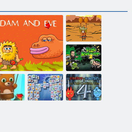
„Amigo
Pancho“
Bob plėšiką 2
„Fireboy“ ir
„Vochergirl 4“:
bble Shooter
Mahjong
„Crystal
begalinis
Adomas ir Ieva
Fortuna
Temple“