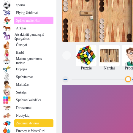
sporto
Flying žaidimai
Spēles meitenēm
Arkliai
Atsakinėti pamoką iš
špargalkos
Čiustyti
Barbė
Maisto gaminimas
maisto
Puzzle
Nardai
Prot
kirpėjas
Spalvinimas
Makiažas
Sušalęs
Nardai 2
Spalvoti kaladėlės
Dinozaurai
Nuotykių
Žaidimai dviems
Fireboy ir WaterGirl