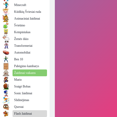
Minecraft
Kūdikių Šviesiai ruda
Animaciniai žaidimai
Švietimo
Kempiniukas
Žemės ūkio
Transformeriai
Automobiliai
Ben 10
Pabėgimo kambarys
Žaidimai vaikams
Mario
Sraigė Bobas
Sonic žaidimai
Slidinėjimas
Questai
Flash žaidimai