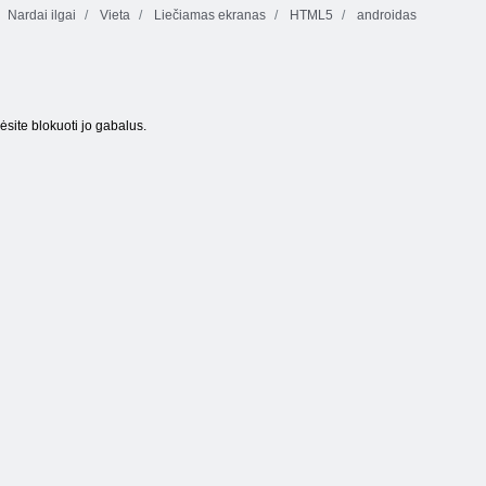
Nardai ilgai
Vieta
Liečiamas ekranas
HTML5
androidas
ėsite blokuoti jo gabalus.