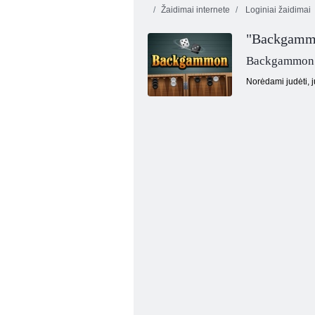
Žaidimai internete
Loginiai žaidimai
"Backgamm
Backgammon
Norėdami judėti, j
Lobiai Mystic jūros