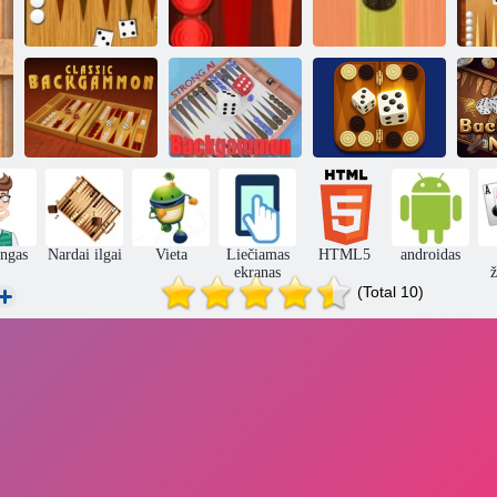
Nardai
Klasikinis nardai
Klasikinis
Suši nardai
Klasikinis
Backgammon
B
„Backgammon“
Nardai
dvikova
Na
ingas
Nardai ilgai
Vieta
Liečiamas
HTML5
androidas
ekranas
ž
(Total 10)