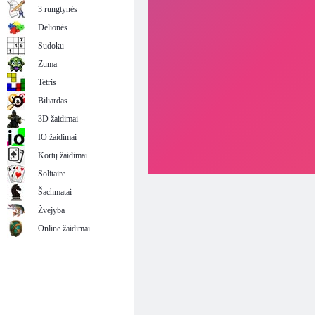
3 rungtynės
Dėlionės
Sudoku
Zuma
Tetris
Biliardas
3D žaidimai
IO žaidimai
Kortų žaidimai
Solitaire
Šachmatai
Žvejyba
Online žaidimai