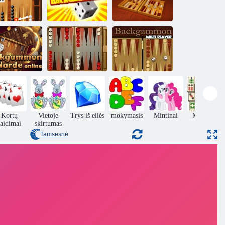
Klasikinis
nardai,
Nardai
Backgammonia
multiplayer
„Backgammon“
ackgammon
Nardai
kelių žaidėjų
rde internete
Arkadium
žaidimas
Kortų
Vietoje
Trys iš eilės
mokymasis
Mintinai
Mahjong
aidimai
skirtumas
Tamsesnė