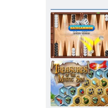
„Backgammon Deluxe“ leidimas