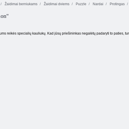
Žaidimai berniukams
Žaidimai dviems
Puzzle
Nardai
Protingas
on"
Prakeiktas lobis
Skanus Emily
Burbulas Gemes
2
Namai namučiai
ums reikės specialių kauliukų. Kad jūsų priešininkas negalėtų padaryti to paties, tur