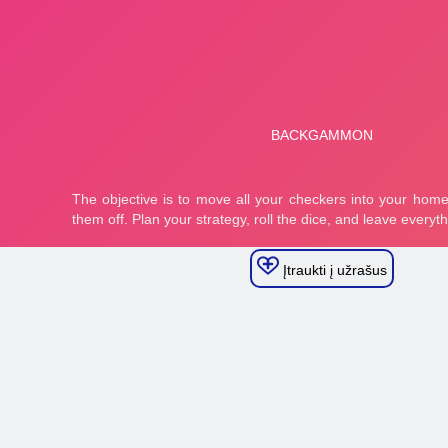
Įtraukti į užrašus