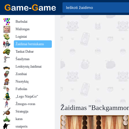
Burbulai
Mažongas
Loginiai
Žaidimai berniukams
Tankai Dabar
Šaudymas
Lenktynių žaidimai
Zombiai
Nuotykių
Futbolas
„Lego NinjaGo“
Žmogus-voras
Žaidimas "Backgammo
Strategija
karas
snaiperis