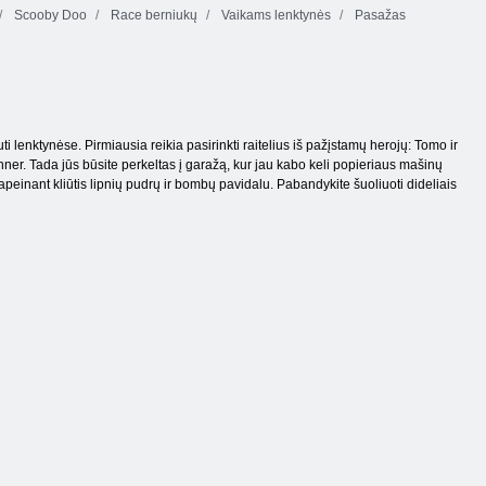
Scooby Doo
Race berniukų
Vaikams lenktynės
Pasažas
 lenktynėse. Pirmiausia reikia pasirinkti raitelius iš pažįstamų herojų: Tomo ir
ner. Tada jūs būsite perkeltas į garažą, kur jau kabo keli popieriaus mašinų
, apeinant kliūtis lipnių pudrų ir bombų pavidalu. Pabandykite šuoliuoti dideliais