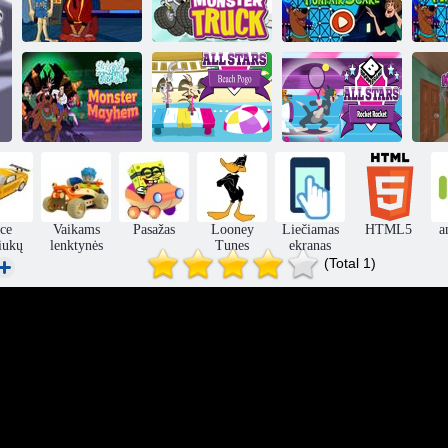
Sunkvežimis
Sc
Monster
„Funfair“
Scooby Shaggy
Scooby-Doo
gąsdinimas
Fu
Scooby-Doo ir
atspėk kas?
Monster
„All Stars Beach
Visų žvaigždžių
Mayhem
Pogo“
raketų raketė
ce
Vaikams
Pasažas
Looney
Liečiamas
HTML5
a
iukų
lenktynės
Tunes
ekranas
(Total 1)