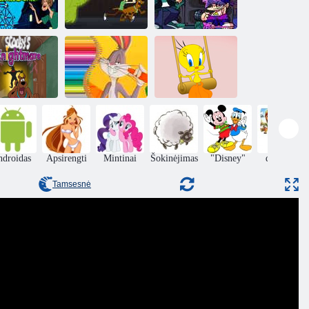
Penktadienio
ooby-Doo ir
vakaras Funkin
„Gess Who
„Scooby Shaggy
VS Shaggy D-
nfair Scare“.
Run“
Sides
Bugs Bunny
Scooby's
spalvinimo
„Tweety's Pipe
Knightmare
knyga
Prank“.
ndroidas
Apsirengti
Mintinai
Šokinėjimas
"Disney"
dėlionės
Tamsesnė