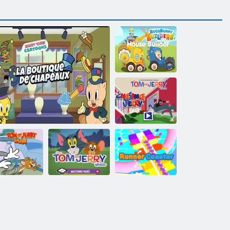
„Bugs Bunny
Builders House
Builder“
Tomas ir Džeris:
persekiojimas
Džeris
Tomo ir Džerio
mas ir Džeris
šou „Matching
Bėgimo
Run
„La Boutique de Chapeaux“
Pairs“
padėkliukas