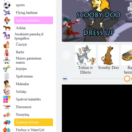
sporto
Flying žaidimai
Spēles meitenēm
Arkliai
Atsakinėti pamoką iš
špargalkos
Čiustyti
Barbė
Maisto gaminimas
maisto
Tomas ir
Scooby Doo
Ra
kirpėjas
Džeris
bern
Spalvinimas
Makiažas
Sušalęs
Scooby Doo suknelė
Spalvoti kaladėlės
Dinozaurai
Nuotykių
Žaidimai dviems
Fireboy ir WaterGirl