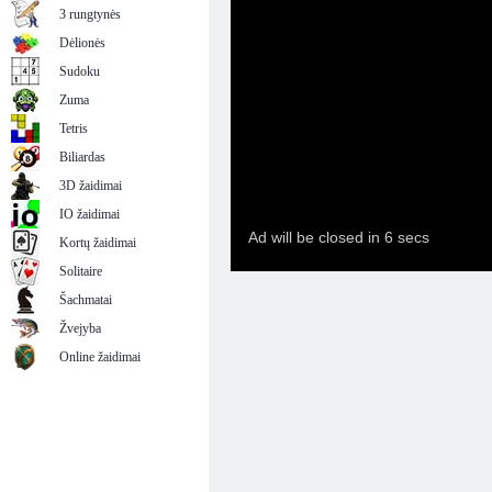
3 rungtynės
Dėlionės
Sudoku
Zuma
Tetris
Biliardas
3D žaidimai
IO žaidimai
Kortų žaidimai
Solitaire
Šachmatai
Žvejyba
Online žaidimai