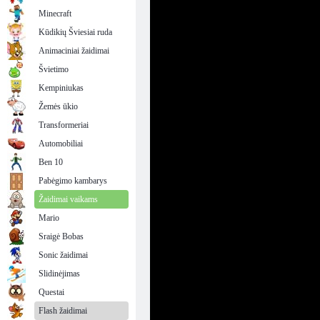
Minecraft
Kūdikių Šviesiai ruda
Animaciniai žaidimai
Švietimo
Kempiniukas
Žemės ūkio
Transformeriai
Automobiliai
Ben 10
Pabėgimo kambarys
Žaidimai vaikams
Mario
Sraigė Bobas
Sonic žaidimai
Slidinėjimas
Questai
Flash žaidimai