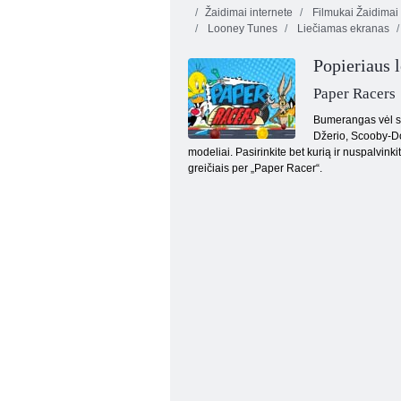
Žaidimai internete
Filmukai Žaidimai
Looney Tunes
Liečiamas ekranas
Popieriaus 
Paper Racers
Bumerangas vėl sut
Džerio, Scooby-Doo
Tomas ir Džeris: pele mažylis
modeliai. Pasirinkite bet kurią ir nuspalvinki
greičiais per „Paper Racer“.