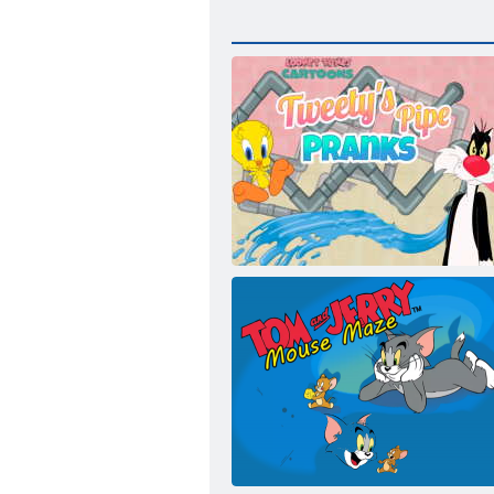
„Tweety“ vamzdžių keiksmažodžiai