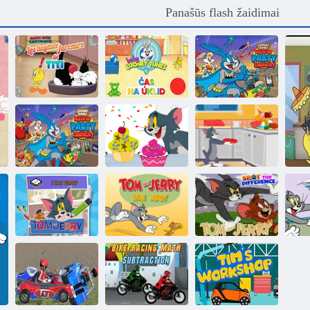
Panašūs flash žaidimai
„Looney Tunes“
animaciniai
„Looney Tunes
filmai Les
Kūdikio looney
Mash-up“
Tuyaux farceurs
melodijos cas na
vakarėlio
de titi
uklid
pradžia!
Leidžia Sukurti
su Tomas ir
Tomo ir Džerio
Erdvinė gyvatė
Džeris
šou nesuklyk!
Tomas ir Džeris
Tomas ir Džeris
rodo, kad galiu
Tomas ir Džeris
pastebėjo
To
piešti
paleisti Džeris
skirtumą