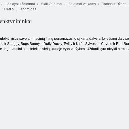
Lenktynių žaidimai
Skill Žaidimai
Žaidimai vaikams
Tomas ir Džeris
Animacinis
Dviračių
HTML5
androidas
filmas vaikams
lenktynių
apie automobilių
matematikos
griovimą
atėmimas
Timo dirbtuvės
lenktynininkai
elkė visus savo animacinių filmų personažus, o šį kartą dalyviai kviečiami dalyvauti
 ir Shaggy, Bugs Bunny ir Duffy Ducky, Twitty ir katės Sylvester, Coyote ir Rod Run
te. Ir galiausiai spustelėkite vietą, kurioje vyks varžybos. Užduotis yra atvykti pirma