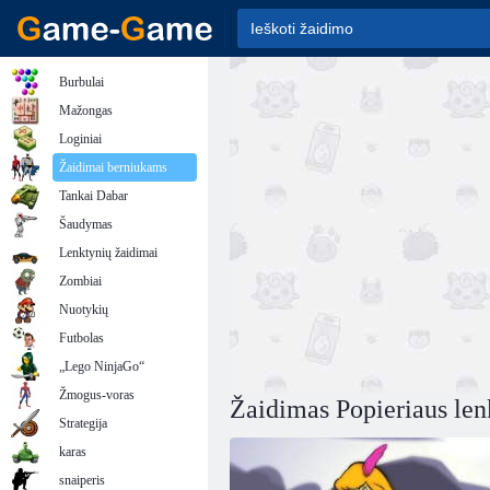
Burbulai
Mažongas
Loginiai
Žaidimai berniukams
Tankai Dabar
Šaudymas
Lenktynių žaidimai
Zombiai
Nuotykių
Futbolas
„Lego NinjaGo“
Žmogus-voras
Žaidimas Popieriaus len
Strategija
karas
snaiperis