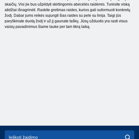
skaičių. Visi jie bus užpildyti skirtingomis abėcėlės raidėmis. Turėsite viską
atidžiai išnagrinėti. Raskite gretimas raides, kurios gali suformuoti konkretų
žodį. Dabar jums reikės sujungti šias raides su pele su linija. Taigi jūs
paryškinate duotą žodį ir už jį gaunate taškų. Jūsų užduotis yra rasti visus
vaisių pavadinimus šiame lauke per tam tikrą laiką.