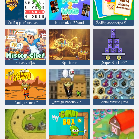
Žodžių paieškos paslėpti žodžiai
Nuotraukos 2 Word
Žodžių asociacijos Solitaire
Ponas virėjas
Spellforge
„Super Stacker 2“
„Amigo Pancho 2“: Niujorko vakarėlis
Lobiai Mystic jūros
„Amigo Pancho“