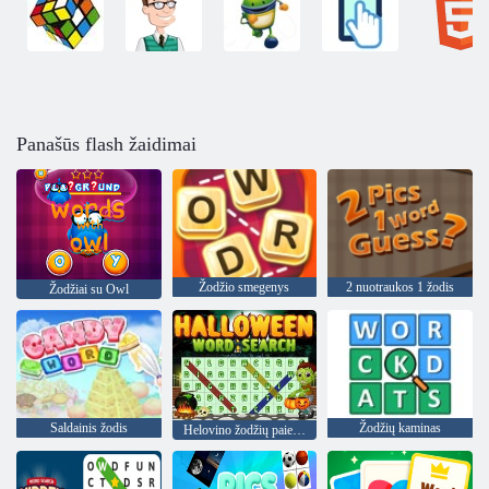
Panašūs flash žaidimai
Žodžio smegenys
2 nuotraukos 1 žodis
Žodžiai su Owl
Saldainis žodis
Žodžių kaminas
Helovino žodžių paieška