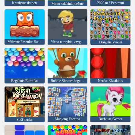
Karalystė skubėti
2020 m.! Perkrauti
Mano saldainių dėžutė
Mišrūnė Pasaulis: Savaitgalis
Mano nuotykių knyga 2
Drugelis kyodai
Begalinis Burbulai
Bubble Shooter begalinis
Nardai Klasikinis
Mahjong Fortuna
Burbulas Gemes
Suši nardai