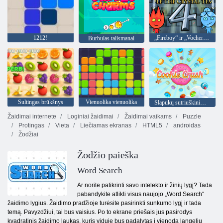
1212!
„Fireboy“ ir „Vochergirl 4“: „Crystal Temple“
Burbulas talismanai
Sultingas brūkšnys
Vienuolika vienuolika
Slapukų sutriuškinimas 2
Žaidimai internete
Loginiai žaidimai
Žaidimai vaikams
Puzzle
Protingas
Vieta
Liečiamas ekranas
HTML5
androidas
Žodžiai
Žodžio paieška
Word Search
Ar norite patikrinti savo intelekto ir žinių lygį? Tada
pabandykite atlikti visus naujojo „Word Search“
žaidimo lygius. Žaidimo pradžioje turėsite pasirinkti sunkumo lygį ir tada
temą. Pavyzdžiui, tai bus vaisius. Po to ekrane priešais jus pasirodys
kvadratinis žaidimo laukas, kuris viduje bus padalytas į vienodą langelių