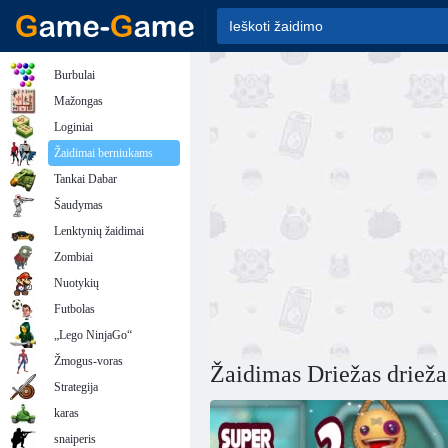
Burbulai
Mažongas
Loginiai
Žaidimai berniukams
Tankai Dabar
Šaudymas
Lenktynių žaidimai
Zombiai
Nuotykių
Futbolas
„Lego NinjaGo“
Žmogus-voras
Žaidimas Driežas drieža
Strategija
karas
snaiperis