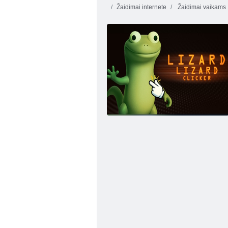
Žaidimai internete
Žaidimai vaikams
Raketų atvartas