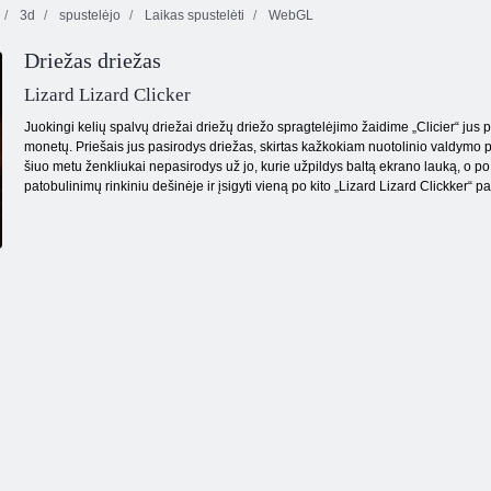
3d
spustelėjo
Laikas spustelėti
WebGL
Driežas driežas
Milijonierių
Mahjong
Grįžti į
gamykla
Dimensions
„Candyland 2“
Lizard Lizard Clicker
Juokingi kelių spalvų driežai driežų driežo spragtelėjimo žaidime „Clicier“ jus p
monetų. Priešais jus pasirodys driežas, skirtas kažkokiam nuotolinio valdymo pul
šiuo metu ženkliukai nepasirodys už jo, kurie užpildys baltą ekrano lauką, o po to
patobulinimų rinkiniu dešinėje ir įsigyti vieną po kito „Lizard Lizard Clickker“ pa