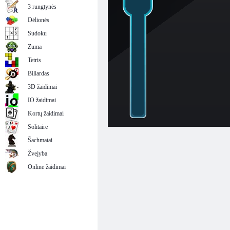
3 rungtynės
Dėlionės
Sudoku
Zuma
Tetris
Biliardas
3D žaidimai
IO žaidimai
Kortų žaidimai
Solitaire
Šachmatai
Žvejyba
Online žaidimai