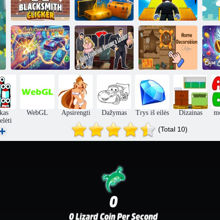
Numetimo
Obby: +1 šuolis
Kalvio kalvis
atvejai ir rangai
už paspaudimą
Ap
Atvejai:
Atidarykite ir
Alfa evoliucija:
Namų dekoro
Ca
atnaujinkite
tapk lyderiu
paspaudimas
kas
WebGL
Apsirengti
Dažymas
Trys iš eilės
Dizainas
m
elėti
(Total 10)