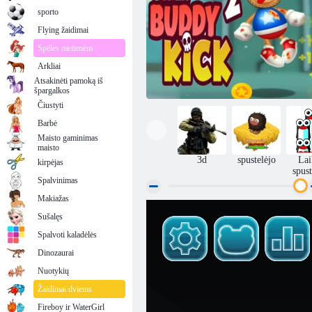
sporto
Flying žaidimai
Spēles meitenēm
Arkliai
Atsakinėti pamoką iš
špargalkos
Čiustyti
Barbė
Maisto gaminimas
maisto
3d
spustelėjo
Lai
kirpėjas
spust
Spalvinimas
Makiažas
Sušalęs
Super bičiulis 2
Spalvoti kaladėlės
Dinozaurai
Nuotykių
Žaidimai dviems
Fireboy ir WaterGirl