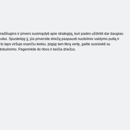
radžiugins ir privers susimąstyti apie strategiją, kuri padės uždirbti dar daugiau
tui. Spustelėję jį, jūs priversite driežą paspausti nuotolinio valdymo pultą ir
 taps viršuje esančiu kiekiu. Įsigiję tam tikrą vertę, galite susisiekti su
tobulinimo. Pagerinkite iki ribos ir keičia driežus.