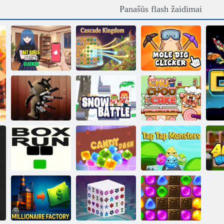
Panašūs flash žaidimai
Alt Girls Dating
Kaskados
Mole Dig
Clicker
karalystė
Clicker
Chu Choo
Lėlių žudikas
Sniego mūšis
pyragas
Saldainių
Bakstelėkite Tap
„Box Run“
brūkšnys
Monsters