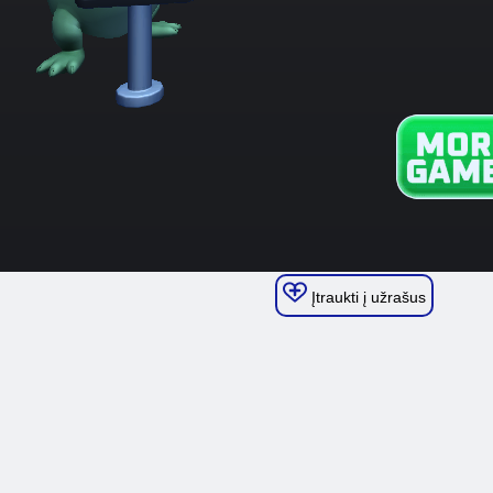
Įtraukti į užrašus