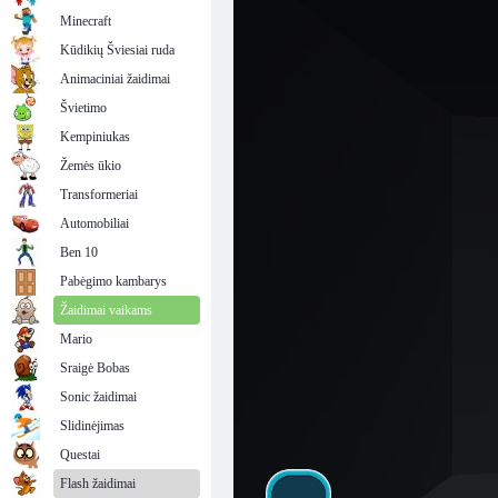
Minecraft
Kūdikių Šviesiai ruda
Animaciniai žaidimai
Švietimo
Kempiniukas
Žemės ūkio
Transformeriai
Automobiliai
Ben 10
Pabėgimo kambarys
Žaidimai vaikams
Mario
Sraigė Bobas
Sonic žaidimai
Slidinėjimas
Questai
Flash žaidimai