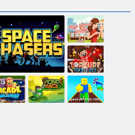
Vidurinės
mokyklos
paskalos
Kankini
Trollface
Greitis už
„Arcade
Tvenkinio
paspaudimą:
Builder“
Kosmoso medžiotojai
lenktynės
Obby