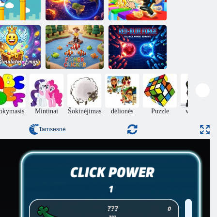
Obby
Išsaugokite
Padidinkite savo
ynių paukštis
žemę 3D
greitį!
se Simulator
Raudona-mėlyna
jaustukas
Fisher Clicker
kalvė
okymasis
Mintinai
Šokinėjimas
dėlionės
Puzzle
veiksmas
Tamsesnė