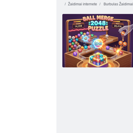
Žaidimai internete
Burbulas Žaidimai
Wheely 5