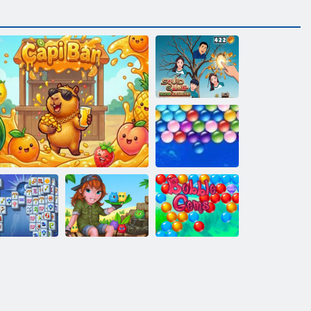
Squid Game
Evolution: Visi
personažai!
Begalinis
Burbulai
Mahjong
Fortuna
Capi baras
Raina sala
Burbulas Gemes