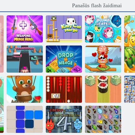
Panašūs flash žaidimai
Ginklų
sujungimo
herojus
Kitty Cat Merge
Apkūnios katės
Kačių visame
Transporto
pasaulyje - Alpių
bėgimas
Drop N Merge
ežerų
Bubble Shooter
Nardai
begalinis
Klasikinis
Suši nardai