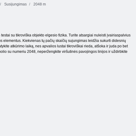
Susijungimas
2048 m
tai su tikroviška objekto elgesio fizika. Turite atsargiai nuleisti įvairiaspalvius
 elementus. Kiekvienas tų pačių skaičių sujungimas leidžia sukurti didesnių
atykite atkūrimo laiką, nes apvalios lustai tikroviškai rieda, atšoka ir juda po bet
olio su numeriu 2048, neperžengkite viršutinės pavojingos linijos ir uždirbkite