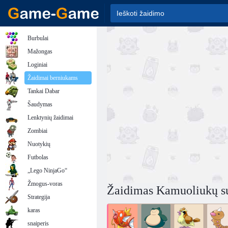
Burbulai
Mažongas
Loginiai
Žaidimai berniukams
Tankai Dabar
Šaudymas
Lenktynių žaidimai
Zombiai
Nuotykių
Futbolas
„Lego NinjaGo“
Žmogus-voras
Žaidimas Kamuoliukų s
Strategija
karas
snaiperis