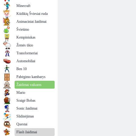
Minecraft
Kūdikių Šviesiai ruda
Animaciniai žaidimai
Švietimo
Kempiniukas
Žemės ūkio
Transformeriai
Automobiliai
Ben 10
Pabėgimo kambarys
Žaidimai vaikams
Mario
Sraigė Bobas
Sonic žaidimai
Slidinėjimas
Questai
Flash žaidimai