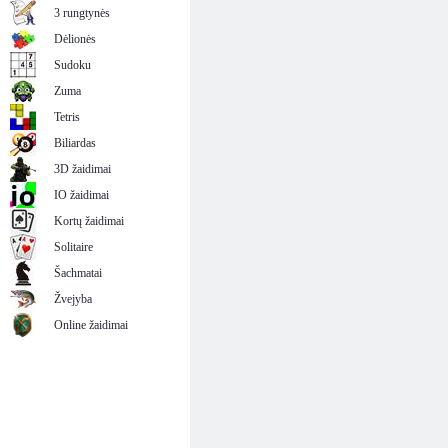
3 rungtynės
Dėlionės
Sudoku
Zuma
Tetris
Biliardas
3D žaidimai
IO žaidimai
Kortų žaidimai
Solitaire
Šachmatai
Žvejyba
Online žaidimai