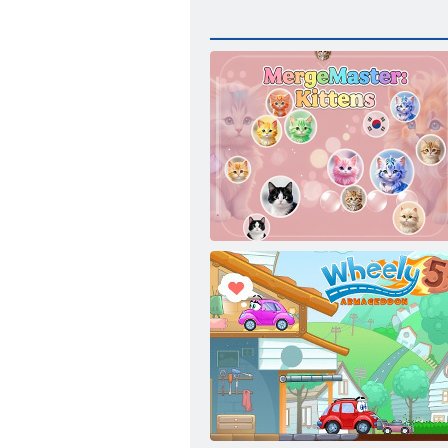
MergeMaster: Kačiukai