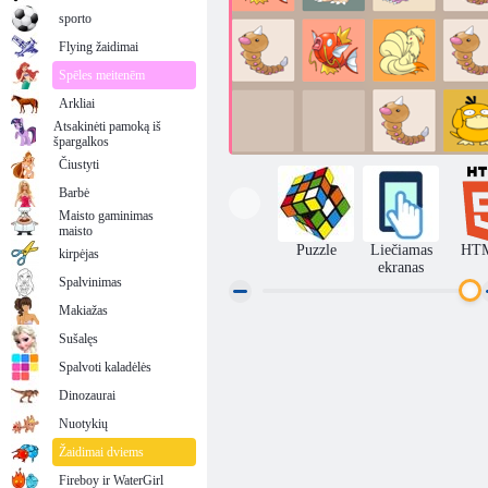
sporto
Flying žaidimai
Spēles meitenēm
Arkliai
Atsakinėti pamoką iš
špargalkos
Čiustyti
Barbė
Maisto gaminimas
maisto
Puzzle
Liečiamas
HT
kirpėjas
ekranas
Spalvinimas
Makiažas
Sušalęs
2084 „Pokemon“
Spalvoti kaladėlės
Dinozaurai
Nuotykių
Žaidimai dviems
Fireboy ir WaterGirl