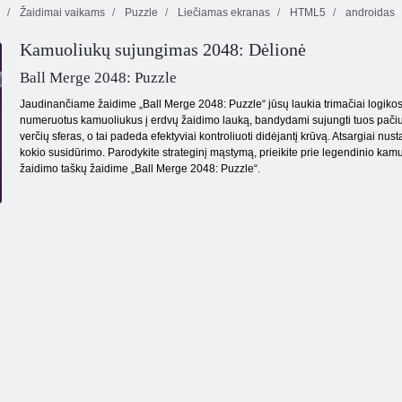
Žaidimai vaikams
Puzzle
Liečiamas ekranas
HTML5
androidas
„Fireboy“ ir
„Vochergirl 4“:
Kamuoliukų sujungimas 2048: Dėlionė
„Crystal
1212!
Temple“
Drugelis kyodai
Ball Merge 2048: Puzzle
Jaudinančiame žaidime „Ball Merge 2048: Puzzle“ jūsų laukia trimačiai logikos tes
numeruotus kamuoliukus į erdvų žaidimo lauką, bandydami sujungti tuos pačius
verčių sferas, o tai padeda efektyviai kontroliuoti didėjantį krūvą. Atsargiai nust
kokio susidūrimo. Parodykite strateginį mąstymą, prieikite prie legendinio kamu
žaidimo taškų žaidime „Ball Merge 2048: Puzzle“.