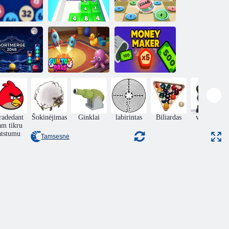
Atpalaiduojantis
žaidimas Jelly
2048 lašas
2048
2048 šaškės
Smagūs
ORTMERGE
žaisliniai
Pinigų
2048
bičiuliai
gamintojas
radedant
Šokinėjimas
Ginklai
labirintas
Biliardas
veiksmas
am tikru
atstumu
Tamsesnė