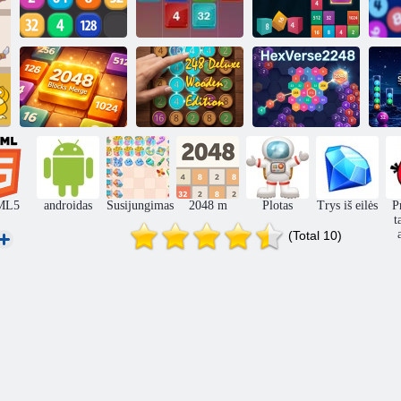
2048: X2
2048 Sujungti
2048 eilutės
suliejimo blokai
2048 Sujungti
248 Deluxe
Šešioliktainė
S
blokus
Wooden Edition
2248 eilutė
ML5
androidas
Susijungimas
2048 m
Plotas
Trys iš eilės
P
t
(Total 10)