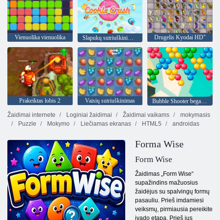
Vienuolika vienuolika
Drugelis Kyodai HD"
Slapukų sutriuškinimas 2
Prakeiktas lobis 2
Vaisių sutriuškinimas
Bubble Shooter begalinis
Žaidimai internete
Loginiai žaidimai
Žaidimai vaikams
mokymasis
Puzzle
Mokymo
Liečiamas ekranas
HTML5
androidas
Forma Wise
Form Wise
Žaidimas „Form Wise“
supažindins mažuosius
žaidėjus su spalvingų formų
pasauliu. Prieš imdamiesi
veiksmų, pirmiausia pereikite
įvado etapą. Prieš jus