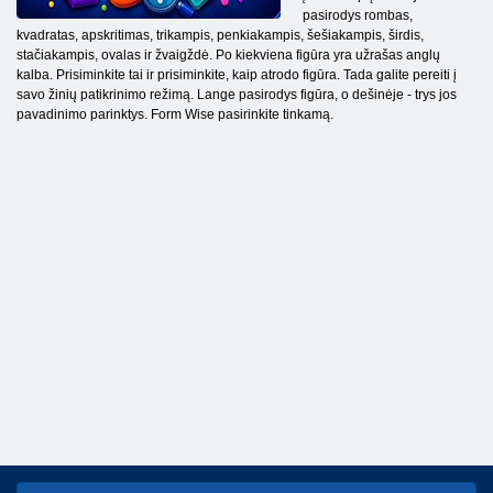
pasirodys rombas,
kvadratas, apskritimas, trikampis, penkiakampis, šešiakampis, širdis,
stačiakampis, ovalas ir žvaigždė. Po kiekviena figūra yra užrašas anglų
kalba. Prisiminkite tai ir prisiminkite, kaip atrodo figūra. Tada galite pereiti į
savo žinių patikrinimo režimą. Lange pasirodys figūra, o dešinėje - trys jos
pavadinimo parinktys. Form Wise pasirinkite tinkamą.