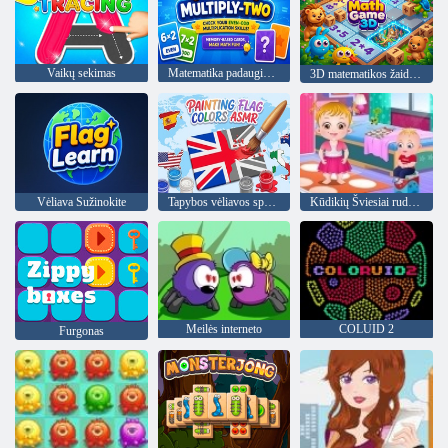
Vaikų sekimas
Matematika padaugink du
3D matematikos žaidimas
Vėliava Sužinokite
Tapybos vėliavos spalvos ASMR
Kūdikių Šviesiai ruda: diena darželyje
Meilės interneto
COLUID 2
Furgonas