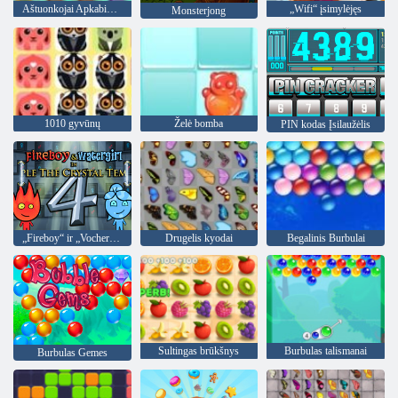
Aštuonkojai Apkabinimai
„Wifi“ įsimylėjęs
Monsterjong
1010 gyvūnų
Želė bomba
PIN kodas Įsilaužėlis
„Fireboy“ ir „Vochergirl 4“: „Crystal Temple“
Drugelis kyodai
Begalinis Burbulai
Sultingas brūkšnys
Burbulas talismanai
Burbulas Gemes