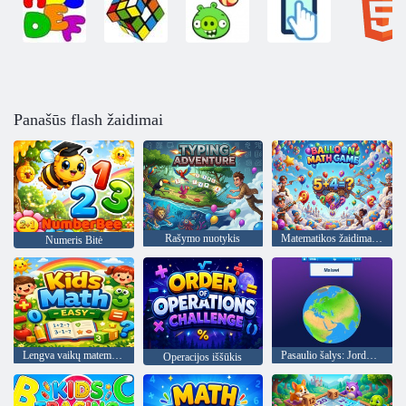
Panašūs flash žaidimai
Rašymo nuotykis
Matematikos žaidimas balionu
Numeris Bitė
Lengva vaikų matematika
Pasaulio šalys: JordGlobe geografija
Operacijos iššūkis