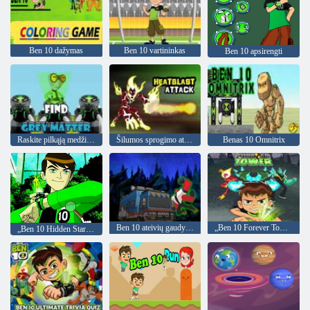
Ben 10 dažymas
Ben 10 vartininkas
Ben 10 apsirengti
Raskite pilkąją medžiagą
Šilumos sprogimo ataka
Benas 10 Omnitrix
Ben 10 ateivių gaudytojas
„Ben 10 Forever Tower“.
„Ben 10 Hidden Stars Challenge“.