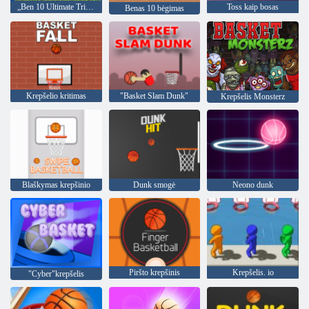
„Ben 10 Ultimate Trivia“ viktorina
Toss kaip bosas
Benas 10 bėgimas
Krepšelio kritimas
"Basket Slam Dunk"
Krepšelis Monsterz
Blaškymas krepšinio
Dunk smogė
Neono dunk
Piršto krepšinis
Krepšelis. io
"Cyber"krepšelis