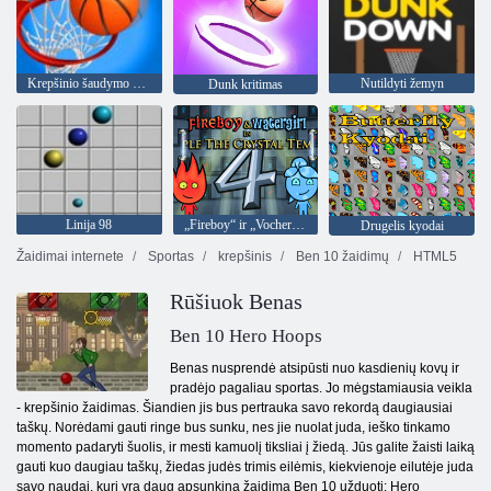
Krepšinio šaudymo žvaigždės
Nutildyti žemyn
Dunk kritimas
Linija 98
„Fireboy“ ir „Vochergirl 4“: „Crystal Temple“
Drugelis kyodai
Žaidimai internete
Sportas
krepšinis
Ben 10 žaidimų
HTML5
Rūšiuok Benas
Ben 10 Hero Hoops
Benas nusprendė atsipūsti nuo kasdienių kovų ir
pradėjo pagaliau sportas. Jo mėgstamiausia veikla
- krepšinio žaidimas. Šiandien jis bus pertrauka savo rekordą daugiausiai
taškų. Norėdami gauti ringe bus sunku, nes jie nuolat juda, ieško tinkamo
momento padaryti šuolis, ir mesti kamuolį tiksliai į žiedą. Jūs galite žaisti laiką
gauti kuo daugiau taškų, žiedas judės trimis eilėmis, kiekvienoje eilutėje juda
savo naudai, kuri yra daug apsunkina žaidimą Ben 10 užduotį: Hero