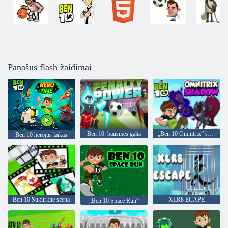
Panašūs flash žaidimai
Ben 10: bausmės galia
„Ben 10 Omnitrix“ šešėlis
Ben 10 herojus laikas
Ben 10 Sukurkite sceną
XLR8 ECAPE
„Ben 10 Space Run“