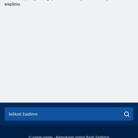
krepšinio.
© game-game - Nemokami online flash žaidimai