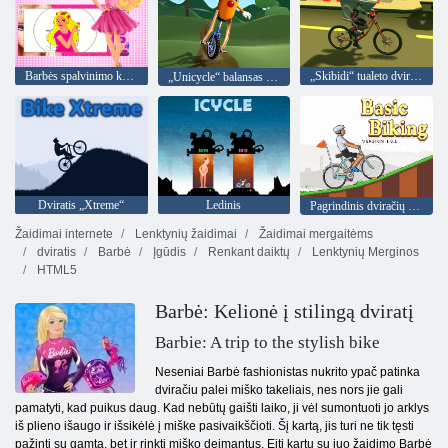
Barbės spalvinimo knygos
„Skibidi“ tualeto dviračių važiavimas
„Unicycle“ balansas 3D
Dviratis „Xtreme“
Ledinis
Pagrindinis dviračių sportas
Žaidimai internete
Lenktynių žaidimai
Žaidimai mergaitėms
dviratis
Barbė
Įgūdis
Renkant daiktų
Lenktynių Merginos
HTML5
Barbė: Kelionė į stilingą dviratį
Barbie: A trip to the stylish bike
Neseniai Barbė fashionistas nukrito ypač patinka
dviračiu palei miško takeliais, nes nors jie gali
pamatyti, kad puikus daug. Kad nebūtų gaišti laiko, ji vėl sumontuoti jo arklys
iš plieno išaugo ir išsikėlė į miške pasivaikščioti. Šį kartą, jis turi ne tik tęsti
pažintį su gamta, bet ir rinkti miško deimantus. Eiti kartu su juo žaidimo Barbė