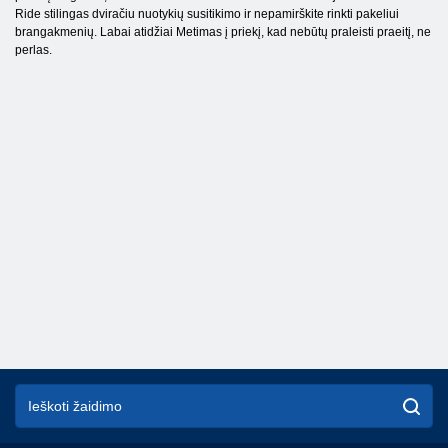
Ride stilingas dviračiu nuotykių susitikimo ir nepamirškite rinkti pakeliui
brangakmenių. Labai atidžiai Metimas į priekį, kad nebūtų praleisti praeitį, ne
perlas.