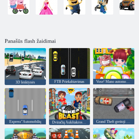
Panašūs flash žaidimai
FTB Priekabiavimas
Vose! Mano automobilis
3D lenktynės
Express"Automobilių
Grand Theft greitoji pagalba
Dviračių Aukštakrosnės