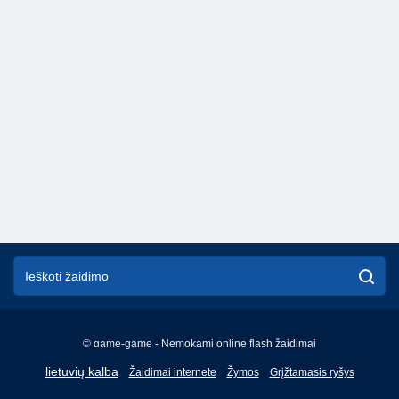
© game-game - Nemokami online flash žaidimai
English
lietuvių kalba
Žaidimai internete
Žymos
Grįžtamasis ryšys