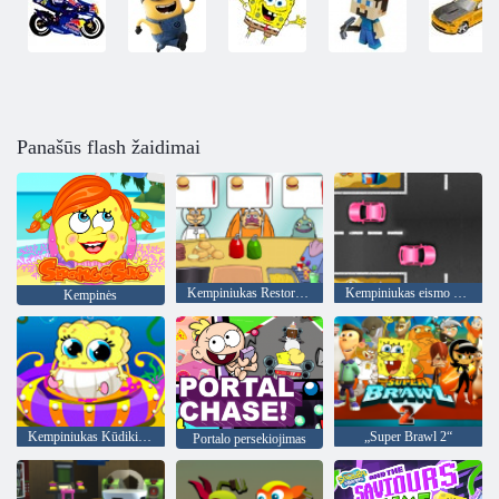
Panašūs flash žaidimai
Kempiniukas Restoranas
Kempiniukas eismo chaosas
Kempinės
Kempiniukas Kūdikių priežiūra
„Super Brawl 2“
Portalo persekiojimas