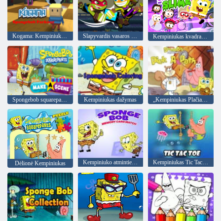
Kogama: Kempiniukas"Parkour"
Slapyvardis vasaros sporto žvaigždės
Kempiniukas kvadratinės kelnės Ir gleivių gelbėtojai
Spongebob squarepants sudaro sceną
Kempiniukas dažymas
„Kempiniukas Plačiakelnis“ pasirinkite kelią
Kempiniuko atminties kortelės atitikmuo
Kempiniukas Tic Tac Toe
Dėlionė Kempiniukas