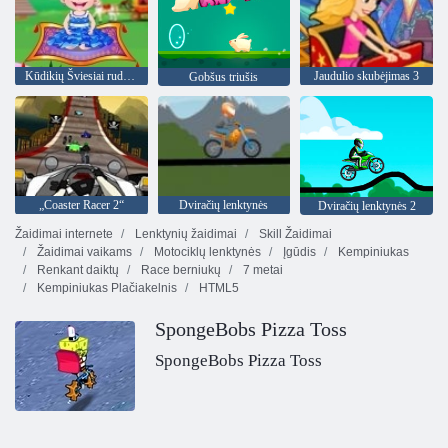
Kūdikių Šviesiai ruda: Fairyland
Jaudulio skubėjimas 3
Gobšus triušis
„Coaster Racer 2“
Dviračių lenktynės
Dviračių lenktynės 2
Žaidimai internete
Lenktynių žaidimai
Skill Žaidimai
Žaidimai vaikams
Motociklų lenktynės
Įgūdis
Kempiniukas
Renkant daiktų
Race berniukų
7 metai
Kempiniukas Plačiakelnis
HTML5
SpongeBobs Pizza Toss
SpongeBobs Pizza Toss