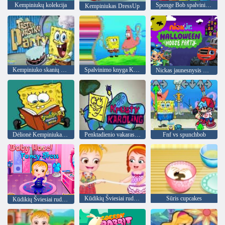
Kempiniukų kolekcija
Sponge Bob spalvinimo knyga
Kempiniukas DressUp
Kempiniuko skanių pyragų vakarėlis
Spalvinimo knyga Kempiniukui
Nickas jaunesnysis Helovino namų vakarėlis
Dėlionė Kempiniukas Plačiakelnis
Penktadienio vakaras Funkin' Krusty Karoling
Fnf vs spunchbob
Kūdikių Šviesiai ruda Beach Party
Sūris cupcakes
Kūdikių Šviesiai ruda Fancy dress