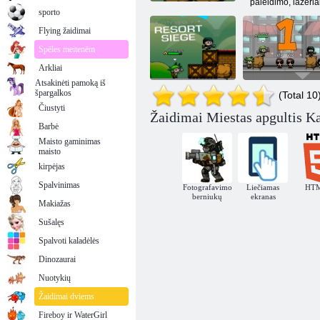
paleidimo, lazeriai
sporto
Flying žaidimai
Spēles meitenēm
Arkliai
Atsakinėti pamoką iš
špargalkos
(Total 10
Čiustyti
Žaidimai Miestas apgultis Ka
„City Siege 2“ -
Barbė
kurorto apgultis
Apgula
Maisto gaminimas
maisto
kirpėjas
Spalvinimas
Fotografavimo
Liečiamas
HT
berniukų
ekranas
Makiažas
Sušalęs
Spalvoti kaladėlės
Dinozaurai
Nuotykių
Žaidimai dviems
Fireboy ir WaterGirl