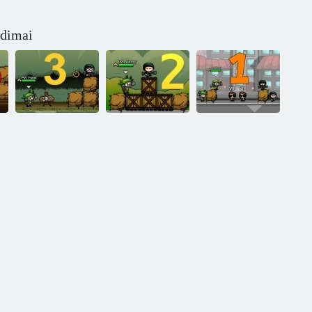
idimai
Miesto apgultis
3: džiunglių
„City Siege 2“ -
apgultis
kurorto apgultis
Apgula