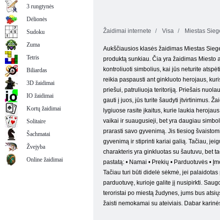
3 rungtynės
Dėlionės
Žaidimai internete
Visa
Miestas Sieg
Sudoku
Zuma
Aukščiausios klasės žaidimas Miestas Siege A
Tetris
produktą sunkiau. Čia yra žaidimas Miesto apg
kontroliuoti simbolius, kai jūs neturite ats
Biliardas
reikia paspausti ant ginkluoto herojaus, kuri
3D žaidimai
priešui, patruliuoja teritoriją. Priešais nuol
IO žaidimai
gauti į juos, jūs turite šaudyti įtvirtinimus.
Kortų žaidimai
lygiuose rasite įkaitus, kurie laukia herojaus
vaikai ir suaugusieji, bet yra daugiau simbol
Solitaire
prarasti savo gyvenimą. Jis tiesiog švaistomi,
Šachmatai
gyvenimą ir stiprinti kariai galią. Tačiau, je
Žvejyba
charakteris yra ginkluotas su šautuvu, bet ta
Online žaidimai
pastatą: • Namai • Prekių • Parduotuvės • Įm
Tačiau turi būti didelė sėkmė, jei palaidotas 
parduotuvę, kurioje galite jį nusipirkti. Sau
teroristai po miestą žudynes, jums bus atsių
žaisti nemokamai su ateiviais. Dabar karinės