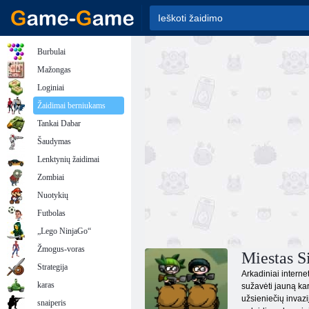
Burbulai
Mažongas
Loginiai
Žaidimai berniukams
Tankai Dabar
Šaudymas
Lenktynių žaidimai
Zombiai
Nuotykių
Futbolas
„Lego NinjaGo“
Žmogus-voras
Miestas S
Strategija
Arkadiniai interne
karas
sužavėti jauną kar
užsieniečių invazij
snaiperis