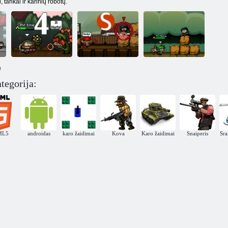
, tankai ir karinių robotų.
)
Miesto apgultis
tegorija:
Miesto apgultis:
Miesto apgultis:
3: džiunglių
4 Alien Siege
Snaiperis
apgultis
ML5
androidas
karo žaidimai
Kova
Karo žaidimai
Snaiperis
Sra