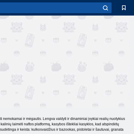
ti nemokamai ir mėgautis. Lengva valdyti ir dinaminiai įvykiai realių nuotykius
o kalinių laimėti naftos platformą, kasybos ištekliai kasyklos, kad atspindėtų
a sudėtinga ir keista: kulkosvaidžius ir bazookas, pistoletai ir šautuvai, granata