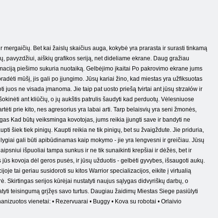
mergaičių. Bet kai žaislų skaičius auga, kokybė yra prarasta ir surasti tinkamą
mų, pavyzdžiui, aiškių grafikos seriją, net dideliame ekrane. Daug gražiau
 animaciją piešimo sukuria nuotaiką. Gelbėjimo įkaitai Po pakrovimo ekrane jums
adėti mūšį, jis gali po įjungimo. Jūsų kariai žino, kad miestas yra užfiksuotas
oti juos ne visada įmanoma. Jie taip pat uosto priešą tvirtai ant jūsų strzałów ir
e šokinėti ant kliūčių, o jų aukštis patrulis šaudyti kad perduotų. Vėlesniuose
rtėti prie kito, nes agresorius yra labai arti. Tarp belaisvių yra seni žmonės,
jingas Kad būtų veiksminga kovotojas, jums reikia įjungti save ir bandyti ne
pti šiek tiek pinigų. Kaupti reikia ne tik pinigų, bet su žvaigždute. Jie priduria,
eji lygiai gali būti apibūdinamas kaip mokymo - jie yra lengvesni ir greičiau. Jūsų
psniui išpuoliai tampa sunkus ir ne tik sunaikinti krepšiai ir dėžės, bet ir
ūs kovoja dėl geros pusės, ir jūsų užduotis - gelbėti gyvybes, išsaugoti aukų.
oje tai geriau susidoroti su kitos Warrior specializacijos, eikite į virtualią
ė. Skirtingas serijos kūrėjai nustatyti naujus sąlygas didvyriškų darbų, o
tatyti teisingumą grįžęs savo turtus. Daugiau žaidimų Miestas Siege pasiūlyti
anizuotos vienetai: • Rezervuarai • Buggy • Kova su robotai • Orlaivio