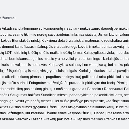
e žaidimai
rkadiniai platformingo su komponentų ir šauliai - puikus žanro daugelį berniukų ir 
ultis, esame tikri - jie norėtų savo žaidėjus linksmas siužetą. Jis turi kitų privalu
pėti kokios Blur staklės priekį. Kiekviena detalė yra aiškiai matomas, o registratūra
s donned kamufliažas ir šalmą. Jis yra pasirengęs kovoti, ir nekantrumas apynių ir pr
aužų LOT - dirbtinių kliūčių smėlio maišų ir dėžių forma. Kai spygliuota viela, ir perdu
 Žaidimai berniukams apgulties miesto yra ne veltui yra platformingo - kartais jūs turit
, kuris laisvai juos iš nelaisvės. Kai pavyksta sutaupyti ne vieną kartą, bet sunku pria
ių, už išgelbėjimą iš kurių virš grynaisiais pinigais. Kariai ginkluotas ir labai pavo
 o atkurti reikiamą pirmosios pagalbos rinkinys, kurį galite rasti arba pirkti, kai sukau
igu jis miršta surinkti Fotografavimo žvaigždės prarado ir pirkti vyro dar kartą. Pirmi
da pradėti tikrą pasirinkimą ginklų: • mašinos • granata • Bazooka • Rezervuarai Palai
onės • Saugumas bokštas Sunaikinti miestą, pabandykite ne pakenkti civiliams, nes j
pagal griuvėsių yra priešų vienetų. Jei mūšio įkarštyje jūs suprasite, kad šioje situacij
gokitės likusios sumos gyvybinių išteklių, nes atsigavimas netaikomos karių, kurie mir
stas į džiungles, kur kariūnai užvaldė erdvę kasybos išteklių. Dabar jums reikia ats
 Arsenal įvairovė: • Lazeriai • raketų pakuotėje • Liepsnos metikas Atrankos ir mech