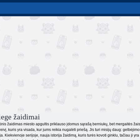
iege žaidimai
tinis žaidimas miesto apgultis priklauso įdomus sąrašą berniukų, bet mergaitės žais
eivį, kuris yra visada, kur jums reikia nugalėti priešą. Jis turi misijų daug: gelbėjim
a. Kiekvienoje serijoje, nauja istorija žaidimą, kuris turės kovoti ginklu, tačiau ji yr