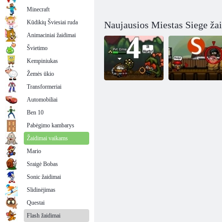
Minecraft
Kūdikių Šviesiai ruda
Naujausios Miestas Siege ža
Animaciniai žaidimai
Švietimo
Kempiniukas
Žemės ūkio
Transformeriai
Automobiliai
Miesto apgultis:
Miesto apgultis:
Ben 10
4 Alien Siege
Snaiperis
Pabėgimo kambarys
Žaidimai vaikams
Mario
Sraigė Bobas
Sonic žaidimai
Slidinėjimas
Questai
Flash žaidimai