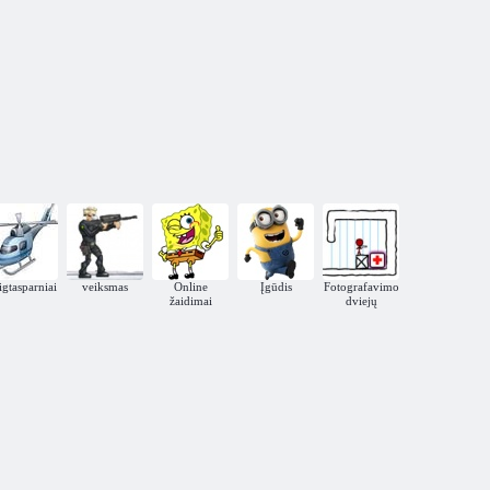
igtasparniai
veiksmas
Online
Įgūdis
Fotografavimo
žaidimai
dviejų