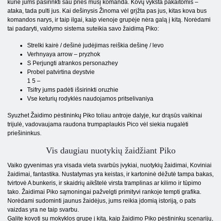
kurie jums pasirinkti sau prieš mūšį komanda. Kovų vyksta pakaitomis –
ataka, tada pulti jus. Kai dešinysis Žinoma vėl grįžta pas jus, kitas kova bus
komandos narys, ir taip ilgai, kaip vienoje grupėje nėra galą į kitą. Norėdami
tai padaryti, valdymo sistema suteikia savo žaidimą Piko:
Strelki kairė / dešinė judėjimas reiškia dešinę / levo
Verhnyaya arrow – pryzhok
S Perjungti atrankos personazhey
Probel patvirtina deystvie
1 5 –
Tsifry jums padėti išsirinkti oruzhie
Vse keturių rodyklės naudojamos pritselivaniya
Syuzhet Žaidimo pėstininkų Piko toliau antroje dalyje, kur drąsūs vaikinai
trijulė, vadovaujama raudona trumpaplaukis Pico vėl siekia nugalėti
priešininkus.
Vis daugiau nuotykių žaidžiant Piko
Vaiko gyvenimas yra visada vieta svarbūs įvykiai, nuotykių žaidimai, Koviniai
žaidimai, fantastika. Nustatymas yra keistas, ir kartoninė dėžutė tampa bakas,
tvirtovė A bunkeris, ir skaidrių aikštelė virsta tramplinas ar kilimo ir tūpimo
tako. Žaidimai Piko sąmoningai pažvelgti primityvi rankoje tempti grafika.
Norėdami sudominti jaunus žaidėjus, jums reikia įdomią istoriją, o pats
vaizdas yra ne taip svarbu.
Galite kovoti su mokyklos grupe į kitą, kaip žaidimo Piko pėstininkų scenarijų,