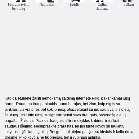
Fotografavimo
Nuotykiai
Įgūdis
Online
veiksmas
berniukų
žaidimai
Kad galėtumėte žaisti nemokamą žaidimą internete Piko, pakankamai jūsų
norus. Raudona trumpaplaukis jauna herojus, bet žino, kaip elgtis su
ginklais. Jis yra prieš bet kokį priešą, atsižvelgiant su juo šautuvą, pistoletą ir
šautuvą. Jei turite rimtų susigrumti netoli savo draugais, pasiruošę ateiti į
pagalbą. Žaisti su Pico su draugais, ištirti mokyklos kabinos ir ieškoti
saugaus išėjimo. Nesupraskite prarastas, jei jūs turite kovoti su laukinių
lokys, nes jūs turite ginklą. Bet goblinai atėjau pas jus su kirviais ir kelia rimtą
grėsmę. Piko kovoja ne tik priešas, bet ir rūpinasi aplinka.