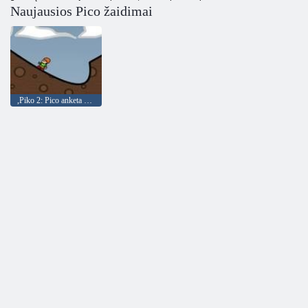
Naujausios Pico žaidimai
,Piko 2: Pico anketa pėstininkų - slaptas operacijas ,