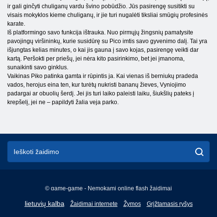
ir gali ginčyti chuliganų vardu švino pobūdžio. Jūs pasirengę susitikti su
visais mokyklos kieme chuliganų, ir jie turi nugalėti tiksliai smūgių profesinės
karate.
Iš platformingo savo funkcija ištrauka. Nuo pirmųjų žingsnių pamatysite
pavojingų viršininkų, kurie susidūrę su Pico imtis savo gyvenimo dalį. Tai yra
išjungtas kelias minutes, o kai jis gauna į savo kojas, pasirengę veikti dar
kartą. Peršokti per priešų, jei nėra kito pasirinkimo, bet jei įmanoma,
sunaikinti savo ginklus.
Vaikinas Piko patinka gamta ir rūpintis ja. Kai vienas iš berniukų pradeda
vados, herojus eina ten, kur turėtų nukristi bananų žieves, Vyniojimo
padargai ar obuolių šerdį. Jei jis turi laiko paleisti laiku, šiukšlių pateks į
krepšelį, jei ne – papildyti žalia veja parko.
© game-game - Nemokami online flash žaidimai
English
lietuvių kalba
Žaidimai internete
Žymos
Grįžtamasis ryšys