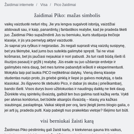
Žaidimai internete
Visa
Pico žaidimai
žaidimai Piko: mažas simbolis
vaikų vaizduotė neturi ribų. Jie yra lengva sugalvoti istoriją, vaizdžiai
atstovauti sau, ir kaip, panardintų į fantastikos realybe, kad jie pradeda tikėti
juo. Žaidimai Piko supažindinti Jus su berniuku, kuris studijuoja trečioje
klasėje, ir jis yra pernelyg aktyvi vaizduotė.
Jo sapnai yra ryškus ir neįprastas. Jis negali suprasti visą vaizdų susipynę,
bet yra tikimybė, kad jums bus suteikta galimybė spręsti. Tai ne visai
košmaras, bet jis jaučiasi nejaukiai ir nori pabusti. Jis turi rasti būdą išeiti iš
iliuzijos pasaulį ir grįžti į realybę. Jūs esate su juo uždaroje erdvėje ir
galimybės nėra daug, bet mes turime pabandyti ieškoti ir eksperimentuoti.
Mokykla taip pat laukia PICO neįtikėtinai dalykų. Vieną dieną klasėje
studentas nuėjo proto, jis griebė ginklą ir liepė jo galvos mokytoją, o tada
klasiokai. Jis išgyveno tik stebuklo Pico, ir dabar jis skuba į prieškambarį,
bando išeiti. Visos durys buvo užblokuotas ir naudingų daiktų ne tiek daug.
Žiūrėkite visų spintelių išvaizdą, galbūt ten bus galima rasti kažką verta. Vykti
per atviras koridorius, bet būkite atsargūs išvaizdą – klasių yra kažkas
siaubingai, paslaptinga. Vaikai sklęsti per orą, tarsi įteigti jiems blogio galia, o
jei arti jų, pradeda pulti. Kaip pabėgti nuo prakeiktas vietoje? Išėjimo turi būti.
visi berniukai žaisti karą
Žaidimas Piko pėstininkų gali žaisti kartu, ir kiekvienas gauna tris vaikus,